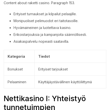
Content about raketti casino. Paragraph 153.
Erityiset turnaukset ja kilpailut pelaajille.
Monipuoliset pelimuodot eri taitotasoille.
Hyvämaineinen ja luotettava kasino.
Erikoistarjouksia ja kampanjoita säännöllisesti.
Asiakaspalvelu nopeasti saatavilla.
Kategoria
Tiedot
Bonukset
Erityiset tarjoukset
Pelaaminen
Käyttäjäystävällinen käyttöliittymä
Nettikasino I: Yhteistyö
tunnetuimpien