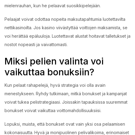
mielenrauhan, kun he pelaavat suosikkipelejään.
Pelaajat voivat odottaa nopeita maksutapahtumia luotettavilta
nettikasinoilta. Jos kasino viivästyttää voittojen maksamista, se
voi herättää epäluuloja. Luotettavat alustat hoitavat talletukset ja
nostot nopeasti ja vaivattomasti.
Miksi pelien valinta voi
vaikuttaa bonuksiin?
Kun pelaat rahapelejä, hyvä strategia voi olla avain
menestykseen. Ryhdy tutkimaan, mitkä bonukset ja kampanjat
voivat tukea pelistrategiaasi. Joissakin tapauksissa suuremmat
bonukset voivat vaikuttaa voittomahdollisuuksiisi.
Lopuksi, muista, että bonukset ovat vain yksi osa pelaamisen
kokonaisuutta. Hyvä ja monipuolinen pelivalikoima, erinomaiset