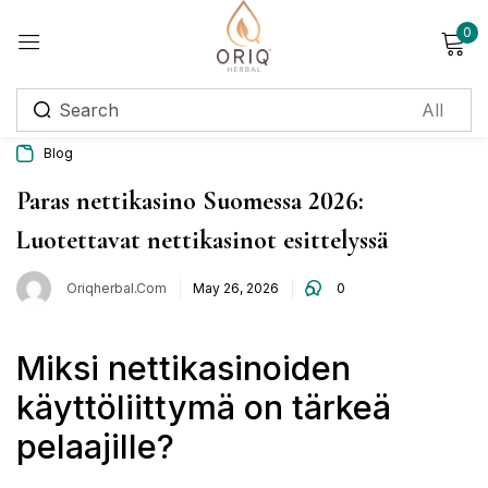
0
Sign in
Blog
Remember me
Lost password?
Paras nettikasino Suomessa 2026:
Luotettavat nettikasinot esittelyssä
Log in
Oriqherbal.com
May 26, 2026
0
Create an account
Miksi nettikasinoiden
Login with OTP
käyttöliittymä on tärkeä
Phone
*
pelaajille?