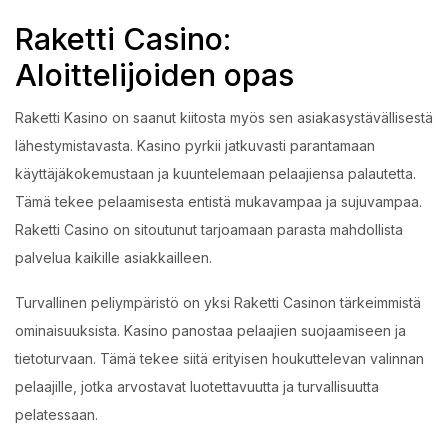
Raketti Casino:
Aloittelijoiden opas
Raketti Kasino on saanut kiitosta myös sen asiakasystävällisestä
lähestymistavasta. Kasino pyrkii jatkuvasti parantamaan
käyttäjäkokemustaan ja kuuntelemaan pelaajiensa palautetta.
Tämä tekee pelaamisesta entistä mukavampaa ja sujuvampaa.
Raketti Casino on sitoutunut tarjoamaan parasta mahdollista
palvelua kaikille asiakkailleen.
Turvallinen peliympäristö on yksi Raketti Casinon tärkeimmistä
ominaisuuksista. Kasino panostaa pelaajien suojaamiseen ja
tietoturvaan. Tämä tekee siitä erityisen houkuttelevan valinnan
pelaajille, jotka arvostavat luotettavuutta ja turvallisuutta
pelatessaan.