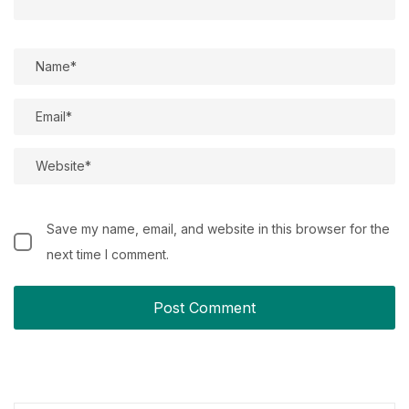
Save my name, email, and website in this browser for the
next time I comment.