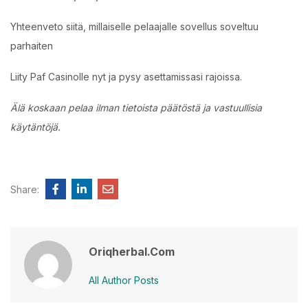
Yhteenveto siitä, millaiselle pelaajalle sovellus soveltuu
parhaiten
Liity Paf Casinolle nyt ja pysy asettamissasi rajoissa.
Älä koskaan pelaa ilman tietoista päätöstä ja vastuullisia
käytäntöjä.
Share:
Oriqherbal.com
All Author Posts