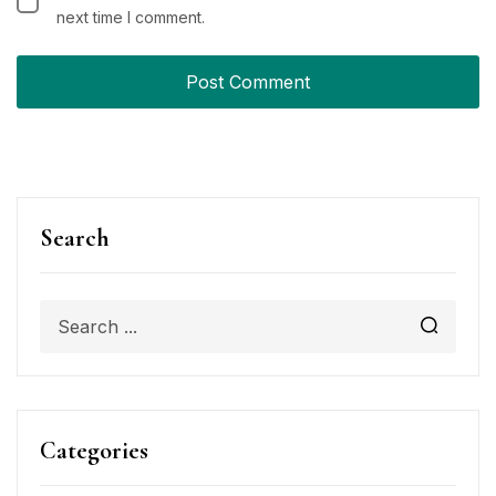
next time I comment.
Search
Categories