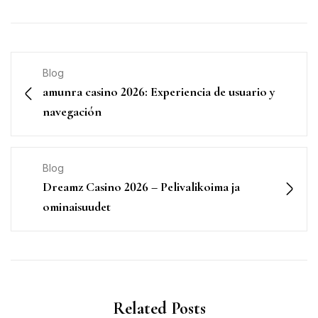
Blog
amunra casino 2026: Experiencia de usuario y
navegación
Blog
Dreamz Casino 2026 – Pelivalikoima ja
ominaisuudet
Related Posts