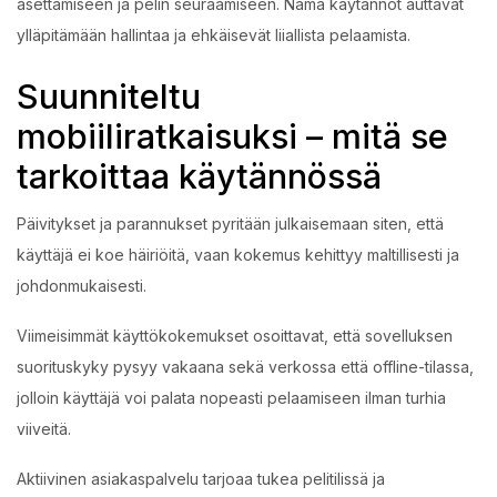
asettamiseen ja pelin seuraamiseen. Nämä käytännöt auttavat
ylläpitämään hallintaa ja ehkäisevät liiallista pelaamista.
Suunniteltu
mobiiliratkaisuksi – mitä se
tarkoittaa käytännössä
Päivitykset ja parannukset pyritään julkaisemaan siten, että
käyttäjä ei koe häiriöitä, vaan kokemus kehittyy maltillisesti ja
johdonmukaisesti.
Viimeisimmät käyttökokemukset osoittavat, että sovelluksen
suorituskyky pysyy vakaana sekä verkossa että offline-tilassa,
jolloin käyttäjä voi palata nopeasti pelaamiseen ilman turhia
viiveitä.
Aktiivinen asiakaspalvelu tarjoaa tukea pelitilissä ja