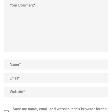
Save my name, email, and website in this browser for the