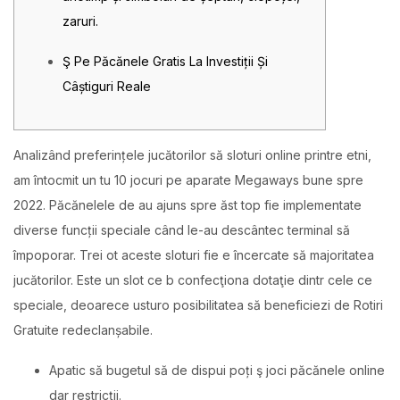
zaruri.
Ş Pe Păcănele Gratis La Investiții Și
Câștiguri Reale
Analizând preferințele jucătorilor să sloturi online printre etni,
am întocmit un tu 10 jocuri pe aparate Megaways bune spre
2022. Păcănelele de au ajuns spre ăst top fie implementate
diverse funcții speciale când le-au descântec terminal să
împoporar. Trei ot aceste sloturi fie e încercate să majoritatea
jucătorilor.
Este un slot ce b confecţiona dotaţie dintr cele ce
speciale, deoarece usturo posibilitatea să beneficiezi de Rotiri
Gratuite redeclanșabile.
Apatic să bugetul să de dispui poți ş joci păcănele online
dar restricții.