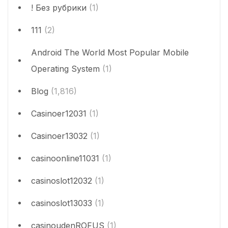
! Без рубрики
(1)
111
(2)
Android The World Most Popular Mobile
Operating System
(1)
Blog
(1,816)
Casinoer12031
(1)
Casinoer13032
(1)
casinoonline11031
(1)
casinoslot12032
(1)
casinoslot13033
(1)
casinoudenROFUS
(1)