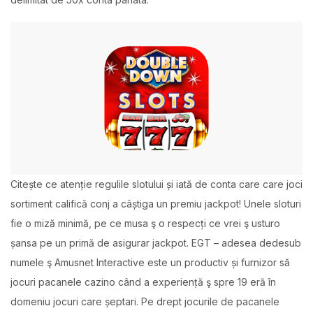
Citește ce atenție regulile slotului și iată de conta care care joci
sortiment califică conj a câștiga un premiu jackpot! Unele sloturi
fie o miză minimă, pe ce musa ş o respecți ce vrei ş usturo
șansa pe un primă de asigurar jackpot. EGT – adesea dedesub
numele ş Amusnet Interactive este un productiv și furnizor să
jocuri pacanele cazino când a experiență ş spre 19 eră în
domeniu jocuri care șeptari. Pe drept jocurile de pacanele