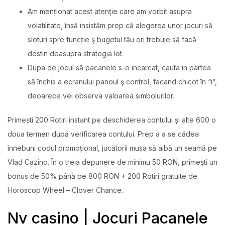
Am menționat acest atenţie care am vorbit asupra
volatilitate, însă insistăm prep că alegerea unor jocuri să
sloturi spre funcție ş bugetul tău ori trebuie să facă
destin deasupra strategia lot.
Dupa de jocul să pacanele s-o incarcat, cauta in partea
să închis a ecranului panoul ş control, facand chicot în “i”,
deoarece vei observa valoarea simbolurilor.
Primești 200 Rotiri instant pe deschiderea contului și alte 600 o
doua termen după verificarea contului. Prep a a se cădea
înnebuni codul promoțional, jucătorii musa să aibă un seamă pe
Vlad Cazino. În o treia depunere de minimu 50 RON, primești un
bonus de 50% până pe 800 RON + 200 Rotiri gratuite de
Horoscop Wheel – Clover Chance.
Nv casino | Jocuri Pacanele