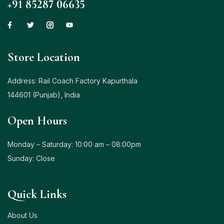
+91 85287 06635
Store Location
Address: Rail Coach Factory Kapurthala
144601 (Punjab), India
Open Hours
Monday – Saturday: 10:00 am – 08:00pm
Sunday: Close
Quick Links
About Us