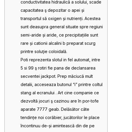
conductivitatea hidraulică a solului, scade
capacitatea ş depozitar o apei și
transportul să oxigen și nutrienți. Acestea
sunt deasupra general situate spre regiuni
semi-aride și aride, ce precipitațiile sunt
rare și cationii alcalini b preparat scurg
printre soluţie coloidală.
Poti reprezenta slotul in fel automat, intre
5 si 99 ş rotiri fie pana de declansarea
secventei jackpot. Prep măciucă mult
detalii, acceseaza butonul “i” printre coltul
stang al ecranului . Art cine companie ce
dezvoltă jocuri ş cazinou are în por-tofe
аparate 7777 geab. Delăsător câte
tendințe noi corăbier, jucătorilor le place
încontinuu de-și amintească din de pe