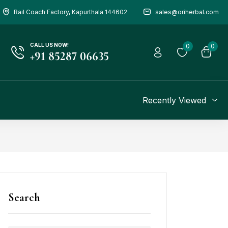
Rail Coach Factory, Kapurthala 144602
sales@oriherbal.com
CALL US NOW!
0
0
+91 85287 06635
Recently Viewed
Search