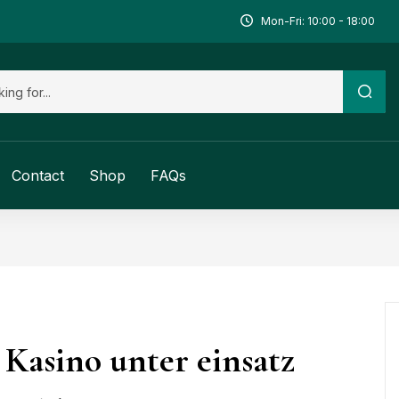
Mon-Fri: 10:00 - 18:00
Contact
Shop
FAQs
Kasino unter einsatz