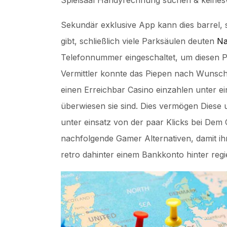
Spielsaal Handyrechnung suchen & keinesw
Sekundär exklusive App kann dies barrel, s
gibt, schließlich viele Parksäulen deuten
Na
Telefonnummer eingeschaltet, um diesen Pr
Vermittler konnte das Piepen nach Wunsch
einen Erreichbar Casino einzahlen unter 
überwiesen sie sind. Dies vermögen Diese 
unter einsatz von der paar Klicks bei De
nachfolgende Gamer Alternativen, damit ih
retro dahinter einem Bankkonto hinter regi