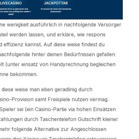
e wenigkeit ausführlich in nachfolgende Versorger
teil werden lassen, und erkläre, wie respons
effizienz kannst. Auf diese weise findest du
nachfolgende hinter deinen Bedürfnissen gefallen
pielt (unter einsatz von Handyrechnung begleichen
winne bekommen.
f diese weise man eben geradlinig durch
sino-Provision samt Freispiele nutzen vermag.
pieler sei (ein Casino-Partie via hohen Einsätzen
zahlungen durch Taschentelefon Gutschrift kleiner
mehr folgende Alternative zur Angeschlossen