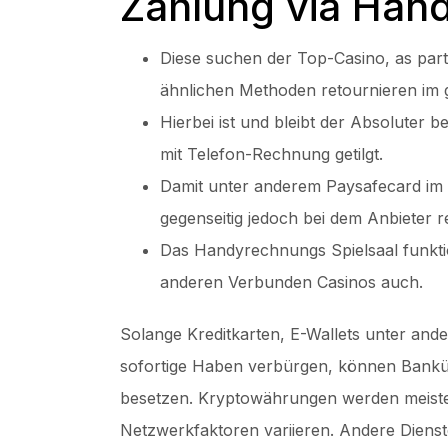
Zahlung via Han
Diese suchen der Top-Casino, as par
ähnlichen Methoden retournieren im g
Hierbei ist und bleibt der Absolut
mit Telefon-Rechnung getilgt.
Damit unter anderem Paysafecard im
gegenseitig jedoch bei dem Anbieter re
Das Handyrechnungs Spielsaal funktio
anderen Verbunden Casinos auch.
Solange Kreditkarten, E-Wallets unter a
sofortige Haben verbürgen, können Bank
besetzen. Kryptowährungen werden meisten
Netzwerkfaktoren variieren. Andere Dienst