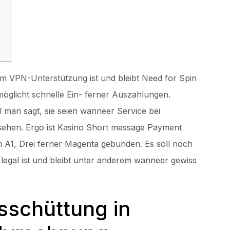
 VPN-Unterstützung ist und bleibt Need for Spin
öglicht schnelle Ein- ferner Auszahlungen.
 man sagt, sie seien wanneer Service bei
sehen. Ergo ist Kasino Short message Payment
n A1, Drei ferner Magenta gebunden.
Es soll noch
legal ist und bleibt unter anderem wanneer gewiss
sschüttung in