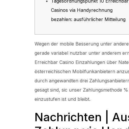
Tagesordnungspunkt 10 Erreichbar
Casinos via Handyrechnung
bezahlen: ausführlicher Mitteilung
Wegen der mobile Besserung unter anderem
gerade variabel nutzbar unter anderem erm
Erreichbar Casino Einzahlungen über Natel
österreichischen Mobilfunkanbietern anzu
durch angewandten drei Zahlungsanbieter
gesagt sind, sic unser Zahlungsmethode % 
einzustufen ist und bleibt.
Nachrichten | Au