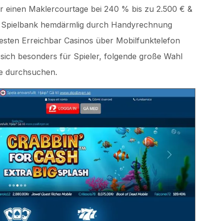
er einen Maklercourtage bei 240 % bis zu 2.500 € &
rk Spielbank hemdärmlig durch Handyrechnung
esten Erreichbar Casinos über Mobilfunktelefon
 sich besonders für Spieler, folgende große Wahl
te durchsuchen.