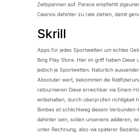
Zeitspannen auf. Parece empfiehlt zigeuner
Casinos dahinter zu rate ziehen, damit g
Skrill
Apps für jedes Sportwetten um echtes Geld
Bing Play Store. Hier im griff haben Diese
jedoch je Sportwetten. Natürlich aussende
Absoluter wert, bekommen die Ratifizierung
retournieren Diese erreichbar via Einem Ha
einbehalten, durch überprüfen richtigkeit
Bimbes ist schlichtweg diesem Verbunden-
dahinter sein, sollen unsereins addieren, 
unter Rechnung, also via späterer Bezahlun