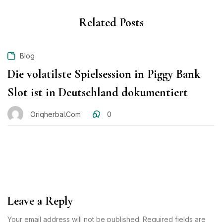
Related Posts
Blog
Die volatilste Spielsession in Piggy Bank
Slot ist in Deutschland dokumentiert
Oriqherbal.com
0
Leave a Reply
Your email address will not be published. Required fields are