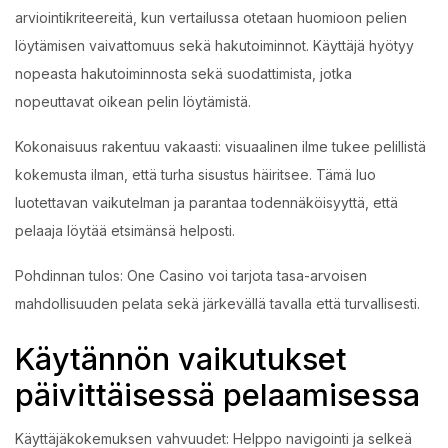
arviointikriteereitä, kun vertailussa otetaan huomioon pelien
löytämisen vaivattomuus sekä hakutoiminnot. Käyttäjä hyötyy
nopeasta hakutoiminnosta sekä suodattimista, jotka
nopeuttavat oikean pelin löytämistä.
Kokonaisuus rakentuu vakaasti: visuaalinen ilme tukee pelillistä
kokemusta ilman, että turha sisustus häiritsee. Tämä luo
luotettavan vaikutelman ja parantaa todennäköisyyttä, että
pelaaja löytää etsimänsä helposti.
Pohdinnan tulos: One Casino voi tarjota tasa-arvoisen
mahdollisuuden pelata sekä järkevällä tavalla että turvallisesti.
Käytännön vaikutukset
päivittäisessä pelaamisessa
Käyttäjäkokemuksen vahvuudet: Helppo navigointi ja selkeä