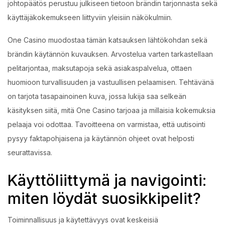
johtopäätös perustuu julkiseen tietoon brändin tarjonnasta sekä
käyttäjäkokemukseen liittyviin yleisiin näkökulmiin.
One Casino muodostaa tämän katsauksen lähtökohdan sekä
brändin käytännön kuvauksen. Arvostelua varten tarkastellaan
pelitarjontaa, maksutapoja sekä asiakaspalvelua, ottaen
huomioon turvallisuuden ja vastuullisen pelaamisen. Tehtävänä
on tarjota tasapainoinen kuva, jossa lukija saa selkeän
käsityksen siitä, mitä One Casino tarjoaa ja millaisia kokemuksia
pelaaja voi odottaa. Tavoitteena on varmistaa, että uutisointi
pysyy faktapohjaisena ja käytännön ohjeet ovat helposti
seurattavissa.
Käyttöliittymä ja navigointi:
miten löydät suosikkipelit?
Toiminnallisuus ja käytettävyys ovat keskeisiä