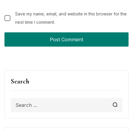
Save my name, email, and website in this browser for the
next time I comment.
Search