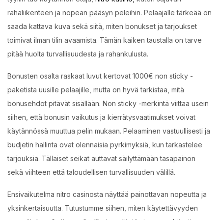
rahaliikenteen ja nopean pääsyn peleihin. Pelaajalle tärkeää on
Login with OTP
saada kattava kuva sekä siitä, miten bonukset ja tarjoukset
toimivat ilman tilin avaamista. Tämän kaiken taustalla on tarve
Login with Password
pitää huolta turvallisuudesta ja rahankulusta.
Login with Email OTP
Bonusten osalta raskaat luvut kertovat 1000€ non sticky -
paketista uusille pelaajille, mutta on hyvä tarkistaa, mitä
bonusehdot pitävät sisällään. Non sticky -merkintä viittaa usein
siihen, että bonusin vaikutus ja kierrätysvaatimukset voivat
käytännössä muuttua pelin mukaan. Pelaaminen vastuullisesti ja
budjetin hallinta ovat olennaisia pyrkimyksiä, kun tarkastelee
tarjouksia. Tällaiset seikat auttavat säilyttämään tasapainon
sekä viihteen että taloudellisen turvallisuuden välillä.
Ensivaikutelma nitro casinosta näyttää painottavan nopeutta ja
yksinkertaisuutta. Tutustumme siihen, miten käytettävyyden