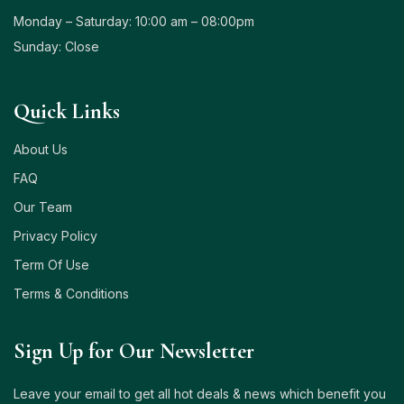
Monday – Saturday: 10:00 am – 08:00pm
Sunday: Close
Quick Links
About Us
FAQ
Our Team
Privacy Policy
Term Of Use
Terms & Conditions
Sign Up for Our Newsletter
Leave your email to get all hot deals & news which benefit you