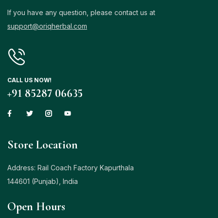
If you have any question, please contact us at
support@oriqherbal.com
CALL US NOW!
+91 85287 06635
Store Location
Address: Rail Coach Factory Kapurthala
144601 (Punjab), India
Open Hours