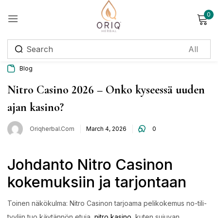
0
Sign in
Blog
Remember me
Lost password?
Nitro Casino 2026 – Onko kyseessä uuden
ajan kasino?
Log in
Oriqherbal.com
March 4, 2026
0
Create an account
Johdanto Nitro Casinon
Login with OTP
kokemuksiin ja tarjontaan
Phone
*
Toinen näkökulma: Nitro Casinon tarjoama pelikokemus no-tili-
tyyliin tuo käytännön etuja,
nitro kasino
, kuten sujuvan