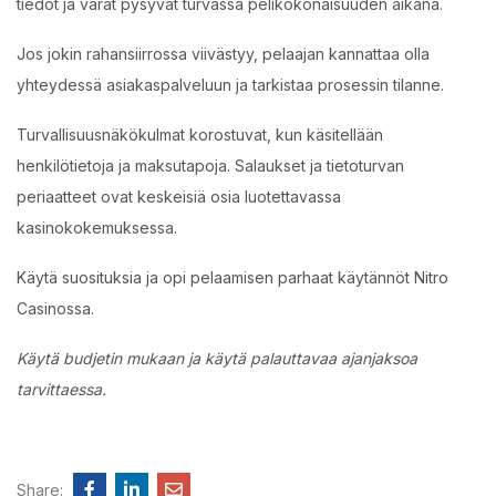
tiedot ja varat pysyvät turvassa pelikokonaisuuden aikana.
Jos jokin rahansiirrossa viivästyy, pelaajan kannattaa olla
yhteydessä asiakaspalveluun ja tarkistaa prosessin tilanne.
Turvallisuusnäkökulmat korostuvat, kun käsitellään
henkilötietoja ja maksutapoja. Salaukset ja tietoturvan
periaatteet ovat keskeisiä osia luotettavassa
kasinokokemuksessa.
Käytä suosituksia ja opi pelaamisen parhaat käytännöt Nitro
Casinossa.
Käytä budjetin mukaan ja käytä palauttavaa ajanjaksoa
tarvittaessa.
Share: