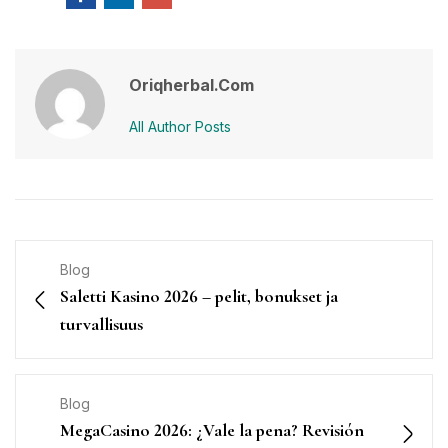
Oriqherbal.com
All Author Posts
Blog
Saletti Kasino 2026 – pelit, bonukset ja
turvallisuus
Blog
MegaCasino 2026: ¿Vale la pena? Revisión