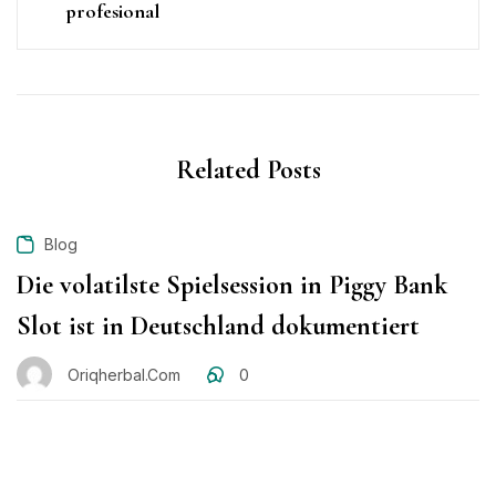
profesional
Related Posts
Blog
Die volatilste Spielsession in Piggy Bank
Slot ist in Deutschland dokumentiert
Oriqherbal.com
0