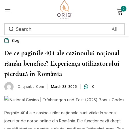
0
Sign in
Blog
Remember me
Lost password?
De ce paginile 404 ale cazinoului național
rămân benefice? Experiența utilizatorului
Log in
pierdută în România
Create an account
Oriqherbal.com
March 23, 2026
0
Login with OTP
Phone
*
Paginile 404 ale casino-urilor naționale sunt vitale în scena
jocurilor de noroc online din România. Ele funcționează drept
unealtă strategic pentru a ghida userii care întâmpină erori. Prin