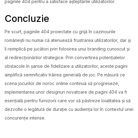
paginile 404 pentru a satisface așteptările utilizatorilor.
Concluzie
Pe scurt, paginile 404 proiectate cu grijă în cazinourile
românești nu numai că atenuează frustrarea utilizatorilor, dar și
îi reimplică pe jucători prin folosirea unui branding cunoscut și
al redirecționărilor strategice. Prin convertirea potențialelor
obstacole în șanse de fidelizare a utilizatorilor, aceste pagini
amplifică semnificativ trăirea generală de joc. Pe măsură ce
scena jocurilor de noroc online continuă să progreseze,
implementarea unor designuri novatoare de pagini 404 va fi
esențială pentru furnizorii care vor să păstreze loialitatea și să
dezvolte o legătură de durație cu audiența lor în contextul unei
concurențe intense.