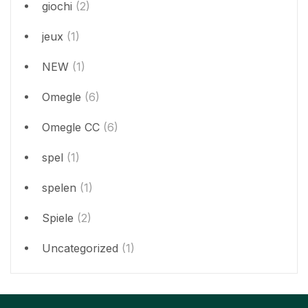
giochi
(2)
jeux
(1)
NEW
(1)
Omegle
(6)
Omegle CC
(6)
spel
(1)
spelen
(1)
Spiele
(2)
Uncategorized
(1)