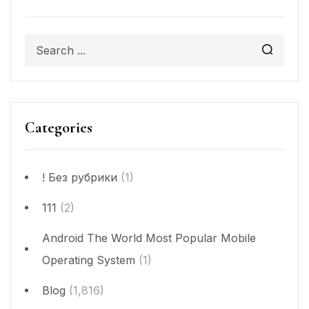
Categories
! Без рубрики
(1)
111
(2)
Android The World Most Popular Mobile
Operating System
(1)
Blog
(1,816)