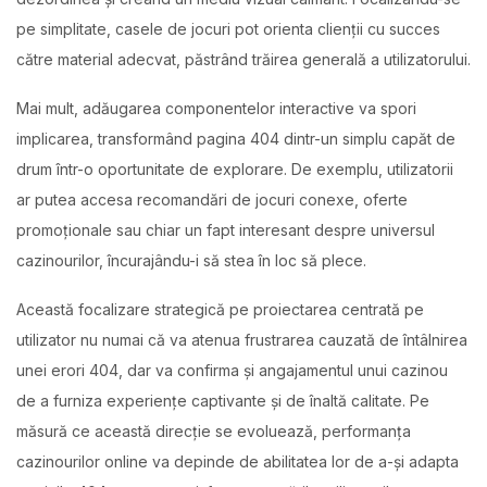
pe simplitate, casele de jocuri pot orienta clienții cu succes
către material adecvat, păstrând trăirea generală a utilizatorului.
Mai mult, adăugarea componentelor interactive va spori
implicarea, transformând pagina 404 dintr-un simplu capăt de
drum într-o oportunitate de explorare. De exemplu, utilizatorii
ar putea accesa recomandări de jocuri conexe, oferte
promoționale sau chiar un fapt interesant despre universul
cazinourilor, încurajându-i să stea în loc să plece.
Această focalizare strategică pe proiectarea centrată pe
utilizator nu numai că va atenua frustrarea cauzată de întâlnirea
unei erori 404, dar va confirma și angajamentul unui cazinou
de a furniza experiențe captivante și de înaltă calitate. Pe
măsură ce această direcție se evoluează, performanța
cazinourilor online va depinde de abilitatea lor de a-și adapta