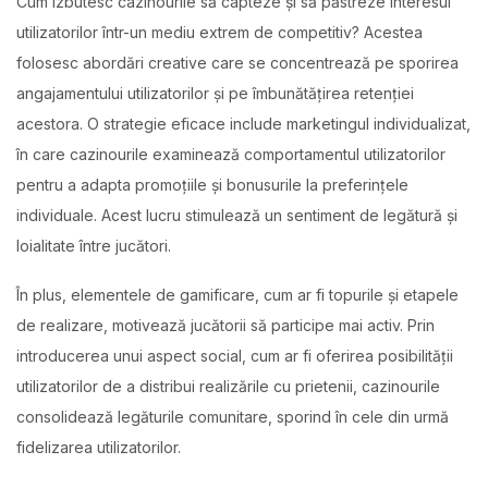
Cum izbutesc cazinourile să capteze și să păstreze interesul
utilizatorilor într-un mediu extrem de competitiv? Acestea
folosesc abordări creative care se concentrează pe sporirea
angajamentului utilizatorilor și pe îmbunătățirea retenției
acestora. O strategie eficace include marketingul individualizat,
în care cazinourile examinează comportamentul utilizatorilor
pentru a adapta promoțiile și bonusurile la preferințele
individuale. Acest lucru stimulează un sentiment de legătură și
loialitate între jucători.
În plus, elementele de gamificare, cum ar fi topurile și etapele
de realizare, motivează jucătorii să participe mai activ. Prin
introducerea unui aspect social, cum ar fi oferirea posibilității
utilizatorilor de a distribui realizările cu prietenii, cazinourile
consolidează legăturile comunitare, sporind în cele din urmă
fidelizarea utilizatorilor.