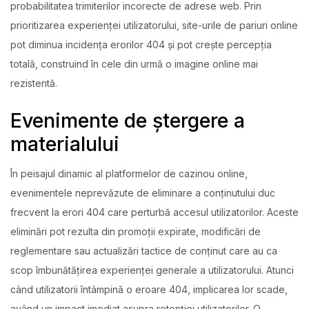
probabilitatea trimiterilor incorecte de adrese web. Prin
prioritizarea experienței utilizatorului, site-urile de pariuri online
pot diminua incidența erorilor 404 și pot crește percepția
totală, construind în cele din urmă o imagine online mai
rezistentă.
Evenimente de ștergere a
materialului
În peisajul dinamic al platformelor de cazinou online,
evenimentele neprevăzute de eliminare a conținutului duc
frecvent la erori 404 care perturbă accesul utilizatorilor. Aceste
eliminări pot rezulta din promoții expirate, modificări de
reglementare sau actualizări tactice de conținut care au ca
scop îmbunătățirea experienței generale a utilizatorului. Atunci
când utilizatorii întâmpină o eroare 404, implicarea lor scade,
având un impact imediat asupra retenției utilizatorilor. O