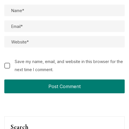
Save my name, email, and website in this browser for the
next time I comment.
Search