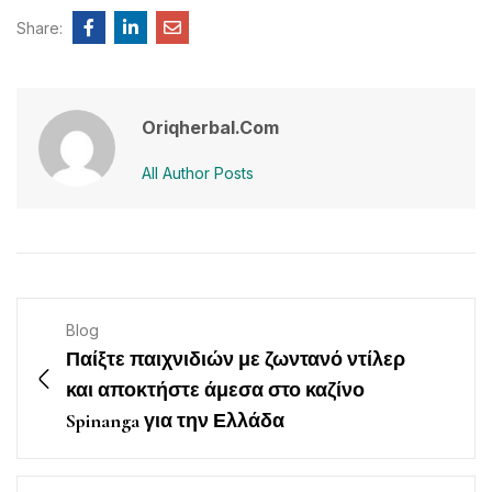
Share:
Oriqherbal.com
All Author Posts
Blog
Παίξτε παιχνιδιών με ζωντανό ντίλερ
και αποκτήστε άμεσα στο καζίνο
Spinanga για την Ελλάδα