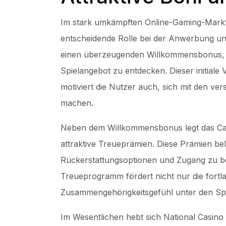
Im stark umkämpften Online-Gaming-Markt
entscheidende Rolle bei der Anwerbung und
einen überzeugenden Willkommensbonus, d
Spielangebot zu entdecken. Dieser initiale 
motiviert die Nutzer auch, sich mit den ve
machen.
Neben dem Willkommensbonus legt das Ca
attraktive Treueprämien. Diese Prämien be
Rückerstattungsoptionen und Zugang zu be
Treueprogramm fördert nicht nur die fortl
Zusammengehörigkeitsgefühl unter den Spi
Im Wesentlichen hebt sich National Casino 