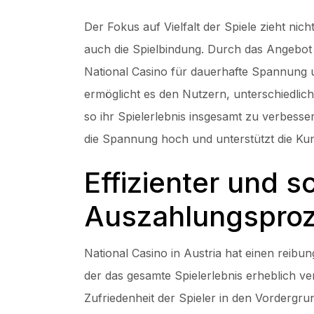
Der Fokus auf Vielfalt der Spiele zieht ni
auch die Spielbindung. Durch das Angebot u
National Casino für dauerhafte Spannung un
ermöglicht es den Nutzern, unterschiedl
so ihr Spielerlebnis insgesamt zu verbesse
die Spannung hoch und unterstützt die Kun
Effizienter und s
Auszahlungspro
National Casino in Austria hat einen reibu
der das gesamte Spielerlebnis erheblich ver
Zufriedenheit der Spieler in den Vordergr