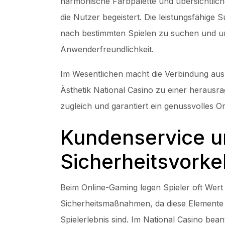
harmonische Farbpalette und übersichtlic
die Nutzer begeistert. Die leistungsfähige 
nach bestimmten Spielen zu suchen und unt
Anwenderfreundlichkeit.
Im Wesentlichen macht die Verbindung aus 
Ästhetik National Casino zu einer herausra
zugleich und garantiert ein genussvolles On
Kundenservice 
Sicherheitsvork
Beim Online-Gaming legen Spieler oft Wert
Sicherheitsmaßnahmen, da diese Elemente e
Spielerlebnis sind. Im National Casino be