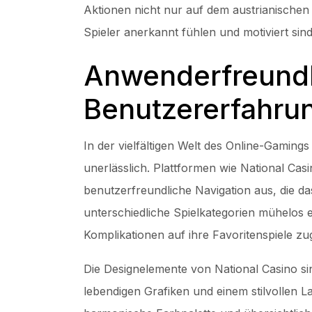
Aktionen nicht nur auf dem austrianischen 
Spieler anerkannt fühlen und motiviert sin
Anwenderfreundl
Benutzererfahru
In der vielfältigen Welt des Online-Gaming
unerlässlich. Plattformen wie National Casi
benutzerfreundliche Navigation aus, die da
unterschiedliche Spielkategorien mühelos
Komplikationen auf ihre Favoritenspiele zug
Die Designelemente von National Casino s
lebendigen Grafiken und einem stilvollen La