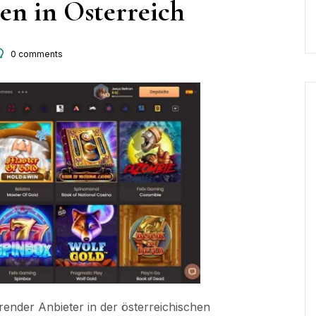
en in Österreich
0
comments
hrender Anbieter in der österreichischen