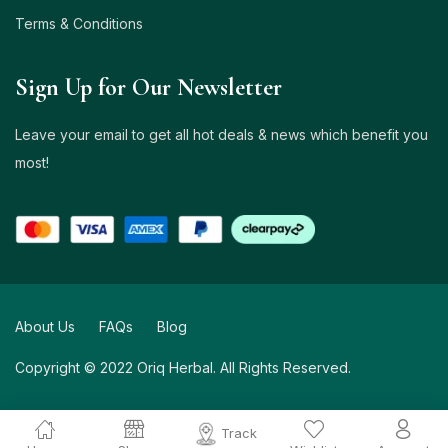
Terms & Conditions
Sign Up for Our Newsletter
Leave your email to get all hot deals & news which benefit you
most!
About Us
FAQs
Blog
Copyright © 2022 Oriq Herbal. All Rights Reserved.
Track