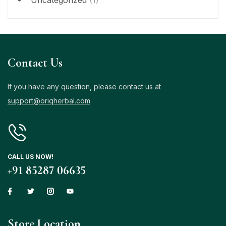
Uncategorized
(1)
Contact Us
If you have any question, please contact us at
support@oriqherbal.com
CALL US NOW!
+91 85287 06635
Store Location