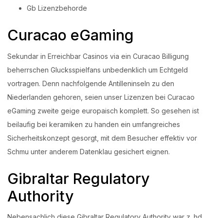
Gb Lizenzbehorde
Curacao eGaming
Sekundar in Erreichbar Casinos via ein Curacao Billigung
beherrschen Glucksspielfans unbedenklich um Echtgeld
vortragen. Denn nachfolgende Antilleninseln zu den
Niederlanden gehoren, seien unser Lizenzen bei Curacao
eGaming zweite geige europaisch komplett. So gesehen ist
beilaufig bei keramiken zu handen ein umfangreiches
Sicherheitskonzept gesorgt, mit dem Besucher effektiv vor
Schmu unter anderem Datenklau gesichert eignen.
Gibraltar Regulatory
Authority
Nebensachlich diese Gibraltar Regulatory Authority war z. hd.