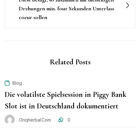
Drehungen min. four Sekunden Unterlass
coeur sollen
Related Posts
Blog
Die volatilste Spielsession in Piggy Bank
Slot ist in Deutschland dokumentiert
Oriqherbal.com
0