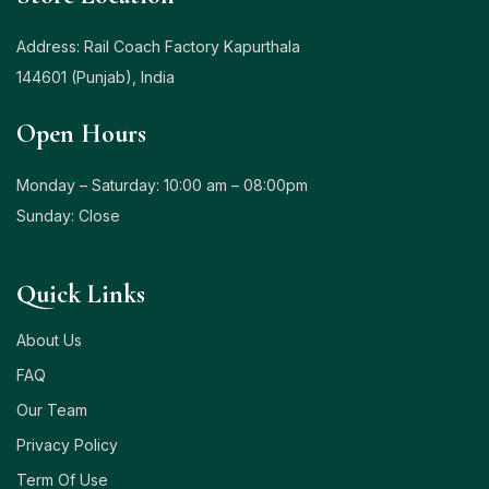
Address: Rail Coach Factory Kapurthala
144601 (Punjab), India
Open Hours
Monday – Saturday: 10:00 am – 08:00pm
Sunday: Close
Quick Links
About Us
FAQ
Our Team
Privacy Policy
Term Of Use