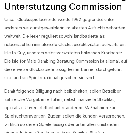
Unterstutzung Commission
Unser Glucksspielbehorde werde 1962 gegrundet unter
anderem sei gunstgewerblerin ihr altesten Aufsichtsbehorden
weltweit. Die leser reguliert sowohl landbasierte als
nebensachlich immaterielle Glucksspielaktivitaten aufwarts ein
Isle to Guy, unserem selbstverwalteten britischen Kronbesitz.
Die Isle for Male Gambling Beratung Commission ist allemal, auf
diese weise Glucksspiele lassig ferner banner durchgefuhrt
sind und sic Spieler rational gesichert sie sind.
Damit folgende Billigung nach beibehalten, sollen Betreiber
zahlreiche Vorgaben erfullen, nebst finanzielle Stabilitat,
operative Unversehrtheit unter anderem Ma?nahmen zur
Spielsuchtpravention. Zudem sollen die kunden versprechen,
wirklich so deren Spiele lassig oder unter allen umstanden
eignen. In Versto?en konnte diese Komitee Strafen