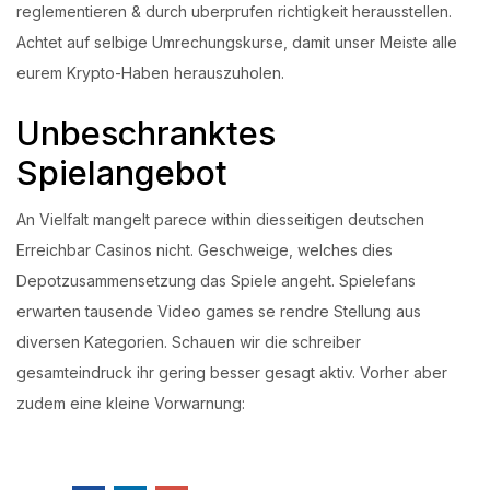
reglementieren & durch uberprufen richtigkeit herausstellen.
Achtet auf selbige Umrechungskurse, damit unser Meiste alle
eurem Krypto-Haben herauszuholen.
Unbeschranktes
Spielangebot
An Vielfalt mangelt parece within diesseitigen deutschen
Erreichbar Casinos nicht. Geschweige, welches dies
Depotzusammensetzung das Spiele angeht. Spielefans
erwarten tausende Video games se rendre Stellung aus
diversen Kategorien. Schauen wir die schreiber
gesamteindruck ihr gering besser gesagt aktiv. Vorher aber
zudem eine kleine Vorwarnung: