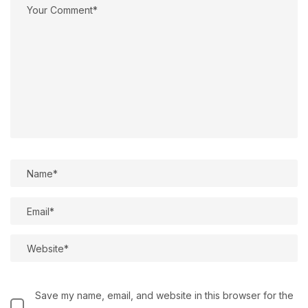
Save my name, email, and website in this browser for the