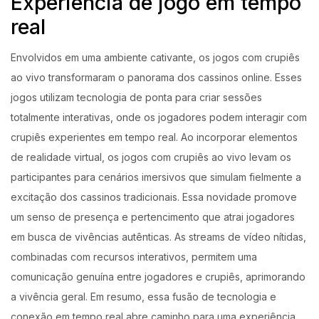
Experiência de jogo em tempo
real
Envolvidos em uma ambiente cativante, os jogos com crupiês
ao vivo transformaram o panorama dos cassinos online. Esses
jogos utilizam tecnologia de ponta para criar sessões
totalmente interativas, onde os jogadores podem interagir com
crupiês experientes em tempo real. Ao incorporar elementos
de realidade virtual, os jogos com crupiês ao vivo levam os
participantes para cenários imersivos que simulam fielmente a
excitação dos cassinos tradicionais. Essa novidade promove
um senso de presença e pertencimento que atrai jogadores
em busca de vivências autênticas. As streams de vídeo nítidas,
combinadas com recursos interativos, permitem uma
comunicação genuína entre jogadores e crupiês, aprimorando
a vivência geral. Em resumo, essa fusão de tecnologia e
conexão em tempo real abre caminho para uma experiência