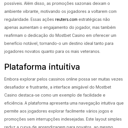
possíveis. Além disso, as promoções sazonais deixam o
ambiente vibrante, motivando os jogadores a voltarem com
regularidade. Essas ações
reuters.com
estratégicas não
apenas aumentam o engajamento do jogador, mas também
reafirmam o dedicação do Mostbet Casino em oferecer um
benefício notável, tornando-o um destino ideal tanto para
jogadores novatos quanto para os mais veteranos.
Plataforma intuitiva
Embora explorar pelos cassinos online possa ser muitas vezes
desafiador e frustrante, a interface amigável do Mostbet
Casino destaca-se como um exemplo de facilidade e
eficiência. A plataforma apresenta uma navegação intuitiva que
permite aos jogadores explorar facilmente vários jogos e
promoções sem interrupções indesejadas. Este layout simples
reduz a curva de aprendizagem para novatos, ao mesmo