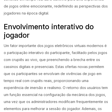
de jogos online emocionante, redefinindo as perspectivas dos
jogadores na época digital.
Envolvimento interativo do
jogador
Um fator importante dos jogos eletrônicos virtuais modernos é
o participação interativo do participante, facilitado pelos jogos
com crupiês ao vivo, que preenchendo a brecha entre os
cassinos digitais e presenciais. Estas ofertas novas permitem
que os participantes se envolvam de vivências de jogo em
tempo real com crupiês reais, proporcionando uma
experiência de imersão e realismo. O retorno dos usuários tem
um função essencial na configuração da mecânica dos jogos,
uma vez que os administradores modificam frequentemente os
elementos para melhorar a sessão do jogador. Ademais, os