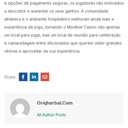
e opções de pagamento seguras, os jogadores são motivados
a descobrir e aumentar os seus ganhos. A comunidade
dinâmica e o ambiente hospitaleiro melhoram ainda mais a
experiência de jogo, tornando o Mostbet Casino não apenas
um local para jogar, mas um local de reunião para celebração
e camaradagem entre aficionados que querem obter grandes
vitórias e aproveitar da sua experiência.
Share:
Oriqherbal.com
All Author Posts