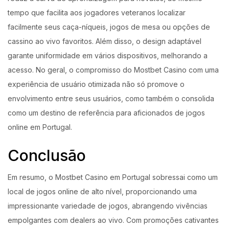
tempo que facilita aos jogadores veteranos localizar
facilmente seus caça-níqueis, jogos de mesa ou opções de
cassino ao vivo favoritos. Além disso, o design adaptável
garante uniformidade em vários dispositivos, melhorando a
acesso. No geral, o compromisso do Mostbet Casino com uma
experiência de usuário otimizada não só promove o
envolvimento entre seus usuários, como também o consolida
como um destino de referência para aficionados de jogos
online em Portugal.
Conclusão
Em resumo, o Mostbet Casino em Portugal sobressai como um
local de jogos online de alto nível, proporcionando uma
impressionante variedade de jogos, abrangendo vivências
empolgantes com dealers ao vivo. Com promoções cativantes