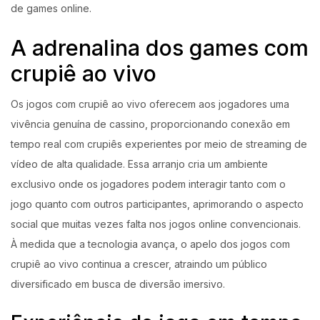
de games online.
A adrenalina dos games com
crupiê ao vivo
Os jogos com crupiê ao vivo oferecem aos jogadores uma
vivência genuína de cassino, proporcionando conexão em
tempo real com crupiês experientes por meio de streaming de
vídeo de alta qualidade. Essa arranjo cria um ambiente
exclusivo onde os jogadores podem interagir tanto com o
jogo quanto com outros participantes, aprimorando o aspecto
social que muitas vezes falta nos jogos online convencionais.
À medida que a tecnologia avança, o apelo dos jogos com
crupiê ao vivo continua a crescer, atraindo um público
diversificado em busca de diversão imersivo.