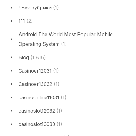
! Без рубрики
(1)
111
(2)
Android The World Most Popular Mobile
Operating System
(1)
Blog
(1,816)
Casinoer12031
(1)
Casinoer13032
(1)
casinoonline11031
(1)
casinoslot12032
(1)
casinoslot13033
(1)