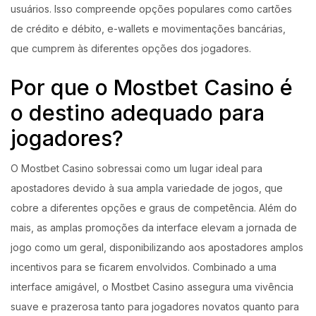
usuários. Isso compreende opções populares como cartões
de crédito e débito, e-wallets e movimentações bancárias,
que cumprem às diferentes opções dos jogadores.
Por que o Mostbet Casino é
o destino adequado para
jogadores?
O Mostbet Casino sobressai como um lugar ideal para
apostadores devido à sua ampla variedade de jogos, que
cobre a diferentes opções e graus de competência. Além do
mais, as amplas promoções da interface elevam a jornada de
jogo como um geral, disponibilizando aos apostadores amplos
incentivos para se ficarem envolvidos. Combinado a uma
interface amigável, o Mostbet Casino assegura uma vivência
suave e prazerosa tanto para jogadores novatos quanto para