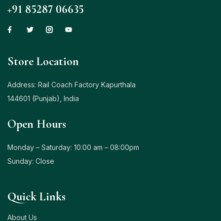
+91 85287 06635
Store Location
Address: Rail Coach Factory Kapurthala
144601 (Punjab), India
Open Hours
Monday – Saturday: 10:00 am – 08:00pm
Sunday: Close
Quick Links
About Us