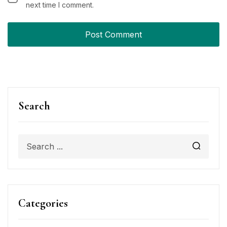
next time I comment.
Search
Categories