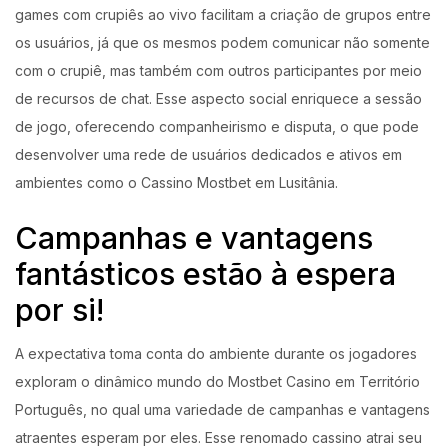
games com crupiês ao vivo facilitam a criação de grupos entre
os usuários, já que os mesmos podem comunicar não somente
com o crupiê, mas também com outros participantes por meio
de recursos de chat. Esse aspecto social enriquece a sessão
de jogo, oferecendo companheirismo e disputa, o que pode
desenvolver uma rede de usuários dedicados e ativos em
ambientes como o Cassino Mostbet em Lusitânia.
Campanhas e vantagens
fantásticos estão à espera
por si!
A expectativa toma conta do ambiente durante os jogadores
exploram o dinâmico mundo do Mostbet Casino em Território
Português, no qual uma variedade de campanhas e vantagens
atraentes esperam por eles. Esse renomado cassino atrai seu