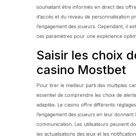
souhaitant être informés en direct des offres
d’accès et du niveau de personnalisation 
l’engagement des joueurs. Cependant, il e
ces paramètres pour une expérience optim
Saisir les choix d
casino Mostbet
Pour tirer le meilleur parti des multiples ca
essentiel de comprendre les choix de alerte
adaptée. Le casino offre différents réglag
l’engagement des joueurs en leur donnant la
communication. Les utilisateurs peuvent donc
les actualisations des jeux et les notificati