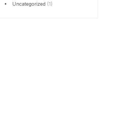
Uncategorized
(1)