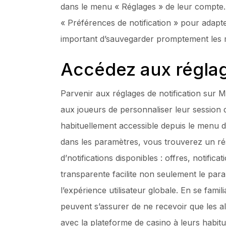
dans le menu « Réglages » de leur compte. I
« Préférences de notification » pour adapter 
important d’sauvegarder promptement les m
Accédez aux régla
Parvenir aux réglages de notification sur 
aux joueurs de personnaliser leur session de 
habituellement accessible depuis le menu d
dans les paramètres, vous trouverez un ré
d’notifications disponibles : offres, notifica
transparente facilite non seulement le par
l’expérience utilisateur globale. En se famil
peuvent s’assurer de ne recevoir que les ale
avec la plateforme de casino à leurs habitu