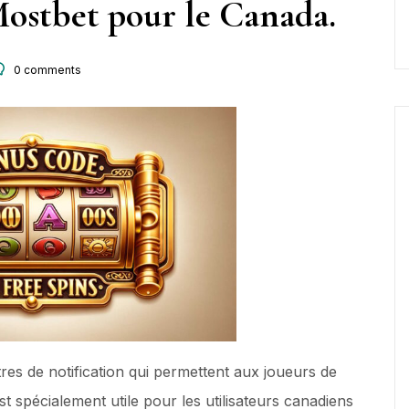
Mostbet pour le Canada.
0
comments
es de notification qui permettent aux joueurs de
est spécialement utile pour les utilisateurs canadiens