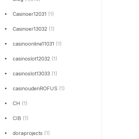
Casinoer12031
(1)
Casinoer13032
(1)
casinoonline11031
(1)
casinoslot12032
(1)
casinoslot13033
(1)
casinoudenROFUS
(1)
CH
(1)
CIB
(1)
doraprojects
(1)