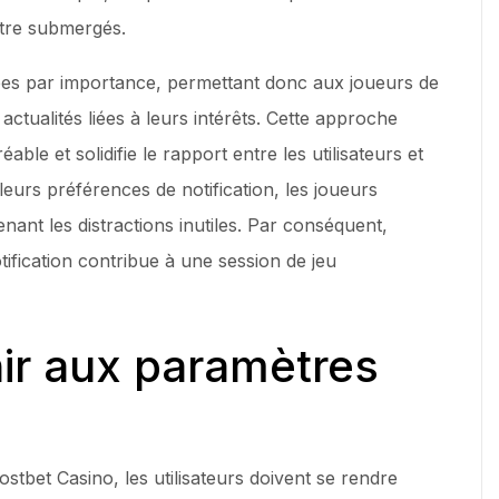
être submergés.
riées par importance, permettant donc aux joueurs de
actualités liées à leurs intérêts. Cette approche
able et solidifie le rapport entre les utilisateurs et
leurs préférences de notification, les joueurs
nant les distractions inutiles. Par conséquent,
fication contribue à une session de jeu
r aux paramètres
tbet Casino, les utilisateurs doivent se rendre