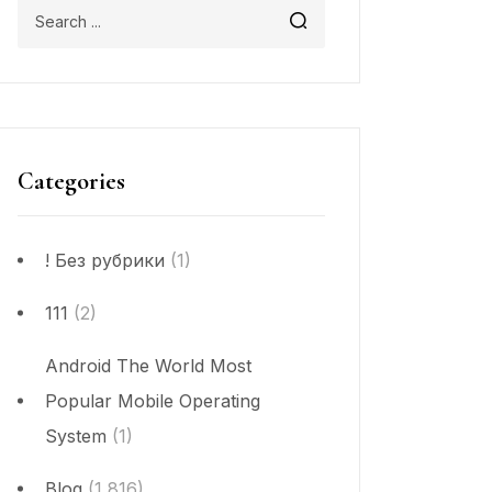
Categories
! Без рубрики
(1)
111
(2)
Android The World Most
Popular Mobile Operating
System
(1)
Blog
(1,816)