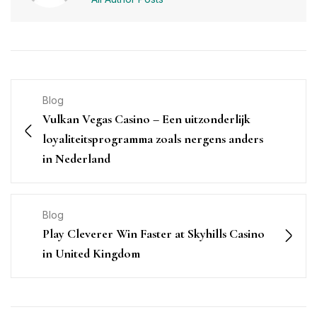
Blog
Vulkan Vegas Casino – Een uitzonderlijk
loyaliteitsprogramma zoals nergens anders
in Nederland
Blog
Play Cleverer Win Faster at Skyhills Casino
in United Kingdom