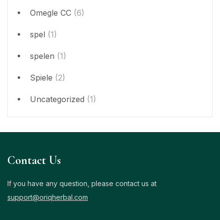
Omegle CC
(6)
spel
(1)
spelen
(1)
Spiele
(2)
Uncategorized
(1)
Contact Us
If you have any question, please contact us at
support@oriqherbal.com