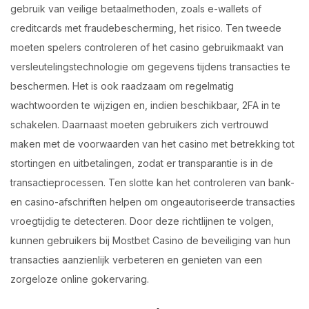
gebruik van veilige betaalmethoden, zoals e-wallets of
creditcards met fraudebescherming, het risico. Ten tweede
moeten spelers controleren of het casino gebruikmaakt van
versleutelingstechnologie om gegevens tijdens transacties te
beschermen. Het is ook raadzaam om regelmatig
wachtwoorden te wijzigen en, indien beschikbaar, 2FA in te
schakelen. Daarnaast moeten gebruikers zich vertrouwd
maken met de voorwaarden van het casino met betrekking tot
stortingen en uitbetalingen, zodat er transparantie is in de
transactieprocessen. Ten slotte kan het controleren van bank-
en casino-afschriften helpen om ongeautoriseerde transacties
vroegtijdig te detecteren. Door deze richtlijnen te volgen,
kunnen gebruikers bij Mostbet Casino de beveiliging van hun
transacties aanzienlijk verbeteren en genieten van een
zorgeloze online gokervaring.