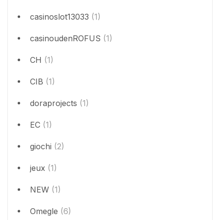
casinoslot13033
(1)
casinoudenROFUS
(1)
CH
(1)
CIB
(1)
doraprojects
(1)
EC
(1)
giochi
(2)
jeux
(1)
NEW
(1)
Omegle
(6)