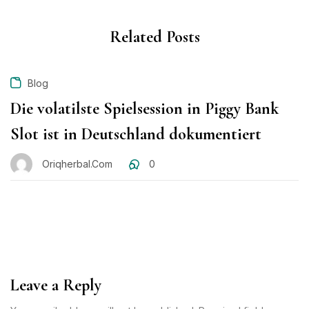
Related Posts
Blog
Die volatilste Spielsession in Piggy Bank
Slot ist in Deutschland dokumentiert
Oriqherbal.com
0
Leave a Reply