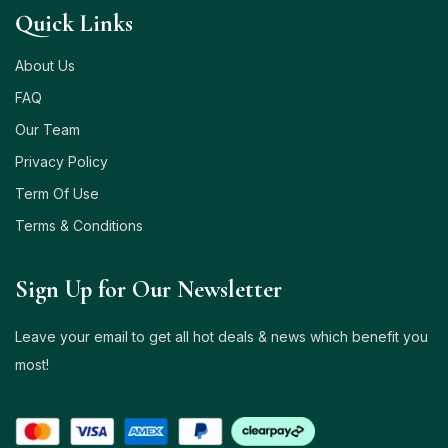
Quick Links
About Us
FAQ
Our Team
Privacy Policy
Term Of Use
Terms & Conditions
Sign Up for Our Newsletter
Leave your email to get all hot deals & news which benefit you
most!