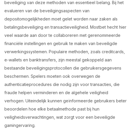
beveiliging van deze methoden van essentieel belang. Bij het
evalueren van de beveiligingsaspecten van
depositomogelijkheden moet gelet worden naar zaken als
betalingsbeveiliging en transactieveiligheid. Mostbet hecht hier
veel waarde aan door te collaboreren met gerenommeerde
financiële instellingen en gebruik te maken van beveiligde
verwerkingssystemen. Populaire methoden, zoals creditcards,
e-wallets en banktransfers, zijn meestal gekoppeld aan
bestaande beveiligingsprotocollen die gebruikersgegevens
beschermen. Spelers moeten ook overwegen de
authenticatieprocedures die nodig zijn voor transacties, die
fraude helpen verminderen en de algehele veiligheid
verhogen. Uiteindelijk kunnen geïnformeerde gebruikers beter
beoordelen hoe elke betaalmethode past bij hun
veiligheidsverwachtingen, wat zorgt voor een beveiligde
gamingervaring.