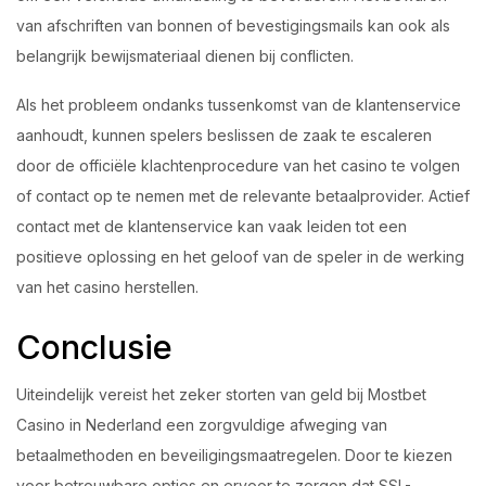
van afschriften van bonnen of bevestigingsmails kan ook als
belangrijk bewijsmateriaal dienen bij conflicten.
Als het probleem ondanks tussenkomst van de klantenservice
aanhoudt, kunnen spelers beslissen de zaak te escaleren
door de officiële klachtenprocedure van het casino te volgen
of contact op te nemen met de relevante betaalprovider. Actief
contact met de klantenservice kan vaak leiden tot een
positieve oplossing en het geloof van de speler in de werking
van het casino herstellen.
Conclusie
Uiteindelijk vereist het zeker storten van geld bij Mostbet
Casino in Nederland een zorgvuldige afweging van
betaalmethoden en beveiligingsmaatregelen. Door te kiezen
voor betrouwbare opties en ervoor te zorgen dat SSL-