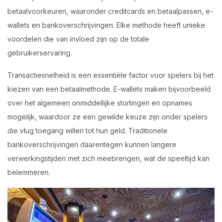
betaalvoorkeuren, waaronder creditcards en betaalpassen, e-
wallets en bankoverschrijvingen. Elke methode heeft unieke
voordelen die van invloed zijn op de totale
gebruikerservaring.
Transactiesnelheid is een essentiële factor voor spelers bij het
kiezen van een betaalmethode. E-wallets maken bijvoorbeeld
over het algemeen onmiddellijke stortingen en opnames
mogelijk, waardoor ze een gewilde keuze zijn onder spelers
die vlug toegang willen tot hun geld. Traditionele
bankoverschrijvingen daarentegen kunnen langere
verwerkingstijden met zich meebrengen, wat de speeltijd kan
belemmeren.