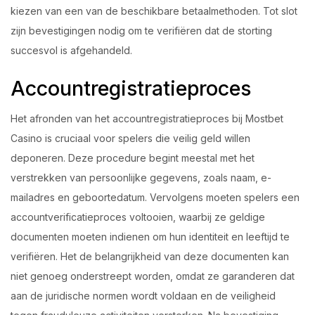
kiezen van een van de beschikbare betaalmethoden. Tot slot
zijn bevestigingen nodig om te verifiëren dat de storting
succesvol is afgehandeld.
Accountregistratieproces
Het afronden van het accountregistratieproces bij Mostbet
Casino is cruciaal voor spelers die veilig geld willen
deponeren. Deze procedure begint meestal met het
verstrekken van persoonlijke gegevens, zoals naam, e-
mailadres en geboortedatum. Vervolgens moeten spelers een
accountverificatieproces voltooien, waarbij ze geldige
documenten moeten indienen om hun identiteit en leeftijd te
verifiëren. Het de belangrijkheid van deze documenten kan
niet genoeg onderstreept worden, omdat ze garanderen dat
aan de juridische normen wordt voldaan en de veiligheid