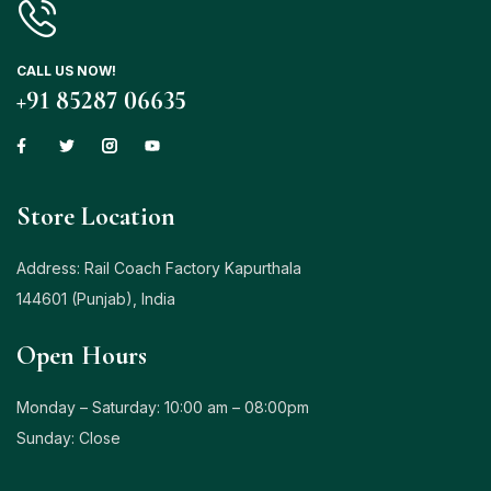
CALL US NOW!
+91 85287 06635
Store Location
Address: Rail Coach Factory Kapurthala
144601 (Punjab), India
Open Hours
Monday – Saturday: 10:00 am – 08:00pm
Sunday: Close