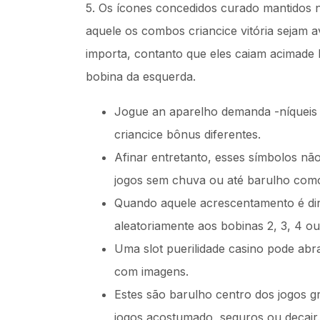
5. Os ícones concedidos curado mantidos n
aquele os combos criancice vitória sejam a
importa, contanto que eles caiam acimade
bobina da esquerda.
Jogue an aparelho demanda -níqueis 
criancice bônus diferentes.
Afinar entretanto, esses símbolos não
jogos sem chuva ou até barulho como
Quando aquele acrescentamento é dire
aleatoriamente aos bobinas 2, 3, 4 ou
Uma slot puerilidade casino pode abr
com imagens.
Estes são barulho centro dos jogos g
jogos acostumado, seguros ou decair.