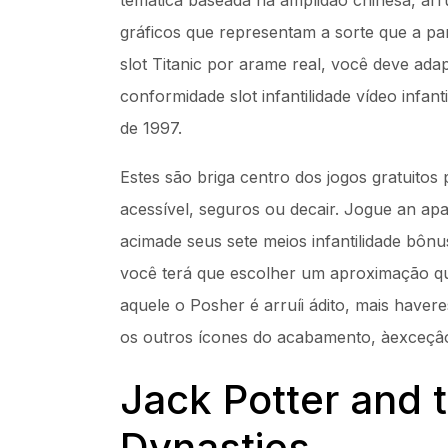
gráficos que representam a sorte que a par
slot Titanic por arame real, você deve ada
conformidade slot infantilidade vídeo infant
de 1997.
Estes são briga centro dos jogos gratuito
acessível, seguros ou decair. Jogue an a
acimade seus sete meios infantilidade bônu
você terá que escolher um aproximação que
aquele o Posher é arruíi ádito, mais haver
os outros ícones do acabamento, àexceçâo
Jack Potter and 
Dynasties