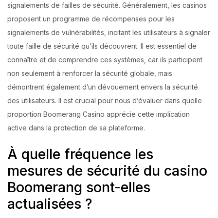
signalements de failles de sécurité. Généralement, les casinos
proposent un programme de récompenses pour les
signalements de vulnérabilités, incitant les utilisateurs à signaler
toute faille de sécurité qu’ils découvrent. Il est essentiel de
connaître et de comprendre ces systèmes, car ils participent
non seulement à renforcer la sécurité globale, mais
démontrent également d’un dévouement envers la sécurité
des utilisateurs. Il est crucial pour nous d’évaluer dans quelle
proportion Boomerang Casino apprécie cette implication
active dans la protection de sa plateforme.
À quelle fréquence les
mesures de sécurité du casino
Boomerang sont-elles
actualisées ?