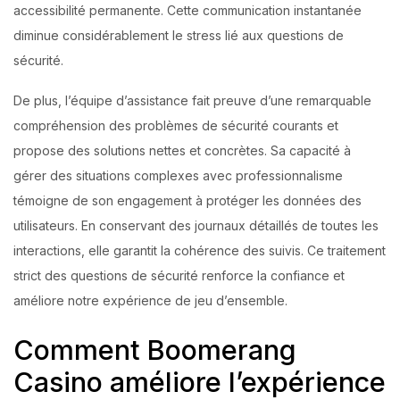
accessibilité permanente. Cette communication instantanée
diminue considérablement le stress lié aux questions de
sécurité.
De plus, l’équipe d’assistance fait preuve d’une remarquable
compréhension des problèmes de sécurité courants et
propose des solutions nettes et concrètes. Sa capacité à
gérer des situations complexes avec professionnalisme
témoigne de son engagement à protéger les données des
utilisateurs. En conservant des journaux détaillés de toutes les
interactions, elle garantit la cohérence des suivis. Ce traitement
strict des questions de sécurité renforce la confiance et
améliore notre expérience de jeu d’ensemble.
Comment Boomerang
Casino améliore l’expérience