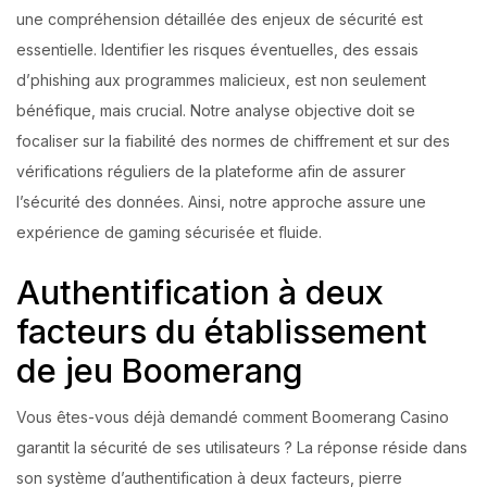
une compréhension détaillée des enjeux de sécurité est
essentielle. Identifier les risques éventuelles, des essais
d’phishing aux programmes malicieux, est non seulement
bénéfique, mais crucial. Notre analyse objective doit se
focaliser sur la fiabilité des normes de chiffrement et sur des
vérifications réguliers de la plateforme afin de assurer
l’sécurité des données. Ainsi, notre approche assure une
expérience de gaming sécurisée et fluide.
Authentification à deux
facteurs du établissement
de jeu Boomerang
Vous êtes-vous déjà demandé comment Boomerang Casino
garantit la sécurité de ses utilisateurs ? La réponse réside dans
son système d’authentification à deux facteurs, pierre