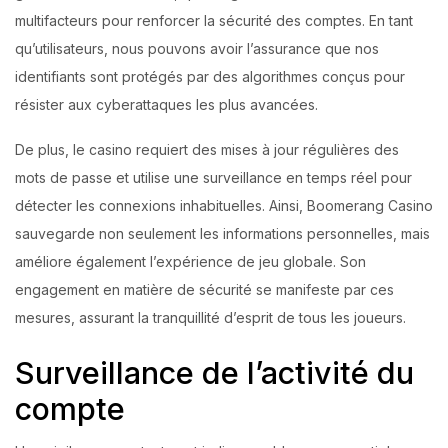
multifacteurs pour renforcer la sécurité des comptes. En tant
qu’utilisateurs, nous pouvons avoir l’assurance que nos
identifiants sont protégés par des algorithmes conçus pour
résister aux cyberattaques les plus avancées.
De plus, le casino requiert des mises à jour régulières des
mots de passe et utilise une surveillance en temps réel pour
détecter les connexions inhabituelles. Ainsi, Boomerang Casino
sauvegarde non seulement les informations personnelles, mais
améliore également l’expérience de jeu globale. Son
engagement en matière de sécurité se manifeste par ces
mesures, assurant la tranquillité d’esprit de tous les joueurs.
Surveillance de l’activité du
compte