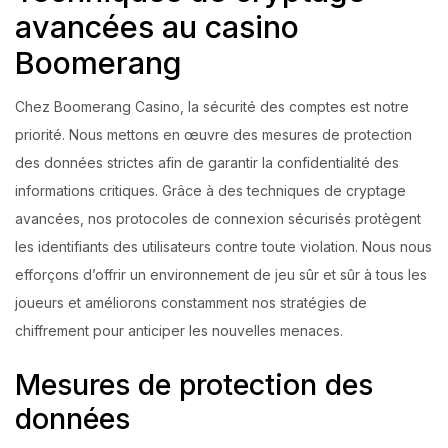
avancées au casino
Boomerang
Chez Boomerang Casino, la sécurité des comptes est notre
priorité. Nous mettons en œuvre des mesures de protection
des données strictes afin de garantir la confidentialité des
informations critiques. Grâce à des techniques de cryptage
avancées, nos protocoles de connexion sécurisés protègent
les identifiants des utilisateurs contre toute violation. Nous nous
efforçons d’offrir un environnement de jeu sûr et sûr à tous les
joueurs et améliorons constamment nos stratégies de
chiffrement pour anticiper les nouvelles menaces.
Mesures de protection des
données