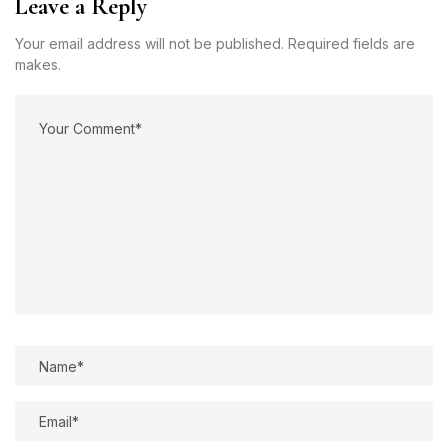
Leave a Reply
Your email address will not be published. Required fields are
makes.