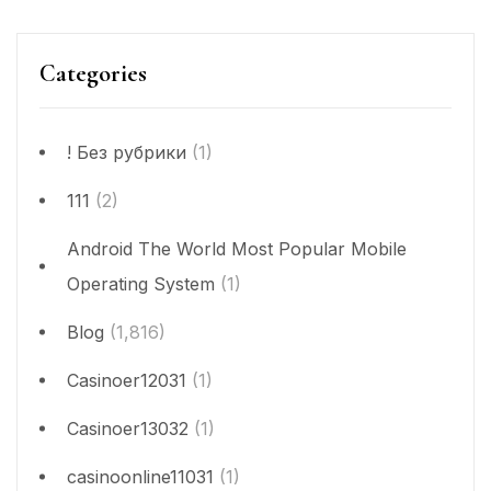
Categories
! Без рубрики
(1)
111
(2)
Android The World Most Popular Mobile
Operating System
(1)
Blog
(1,816)
Casinoer12031
(1)
Casinoer13032
(1)
casinoonline11031
(1)