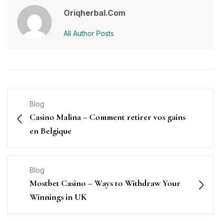
Oriqherbal.com
All Author Posts
Blog
Casino Malina – Comment retirer vos gains
en Belgique
Blog
Mostbet Casino – Ways to Withdraw Your
Winnings in UK