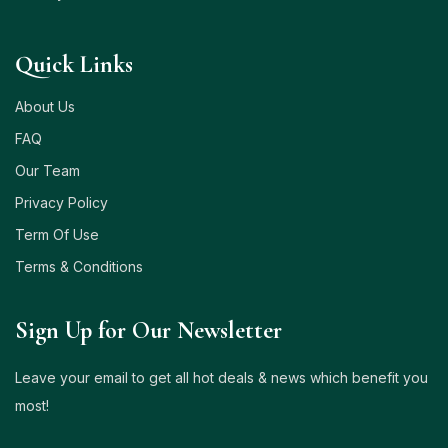
Quick Links
About Us
FAQ
Our Team
Privacy Policy
Term Of Use
Terms & Conditions
Sign Up for Our Newsletter
Leave your email to get all hot deals & news which benefit you
most!