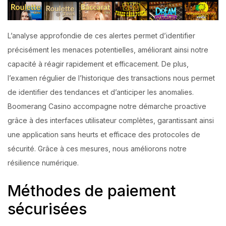
L’analyse approfondie de ces alertes permet d’identifier
précisément les menaces potentielles, améliorant ainsi notre
capacité à réagir rapidement et efficacement. De plus,
l’examen régulier de l’historique des transactions nous permet
de identifier des tendances et d’anticiper les anomalies.
Boomerang Casino accompagne notre démarche proactive
grâce à des interfaces utilisateur complètes, garantissant ainsi
une application sans heurts et efficace des protocoles de
sécurité. Grâce à ces mesures, nous améliorons notre
résilience numérique.
Méthodes de paiement
sécurisées