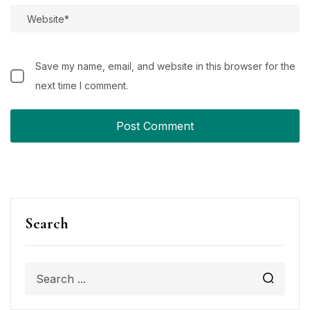
Save my name, email, and website in this browser for the
next time I comment.
Search