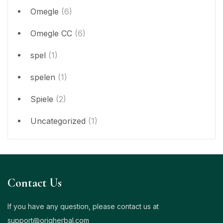
Omegle
(6)
Omegle CC
(6)
spel
(1)
spelen
(1)
Spiele
(2)
Uncategorized
(1)
Contact Us
If you have any question, please contact us at
support@oriqherbal.com