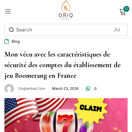
0
Sign in
Blog
Remember me
Lost password?
Mon vécu avec les caractéristiques de
sécurité des comptes du établissement de
Log in
jeu Boomerang en France
Create an account
Oriqherbal.com
March 23, 2026
0
Login with OTP
Phone
*