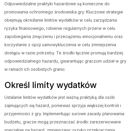
Odpowiedzialne praktyki hazardowe są konieczne do
promowania ochronnego środowiska gry. Kluczowe strategie
obejmują określanie limitów wydatków w celu zarządzania
ryzyka finansowego, robienie regularnych przerw w celu
zapobiegania zmęczeniu i przeciążeniu emocjonalnemu oraz
korzystanie z opcji samowykluczenia w celu zmniejszenia
dostępu w razie potrzeby. Te środki łącznie promują bardziej
odpowiedzialnego hazardu, gwarantując graczom udział w gry
w ramach ich osobistych granic.
Określ limity wydatków
Ustalanie limitów wydatków jest ważną praktyką dla osób
zajmujących się hazard, ponieważ sprzyja większej kontroli i
przyjemności z gry. Implementując surowe zasady planowania
budżetu, gracze mogą przeznaczać środki zarezerwowane
specjalnie na hazard, zmniejszając ryzyko przekraczania