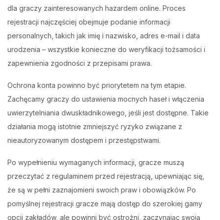
dla graczy zainteresowanych hazardem online. Proces
rejestracji najczęściej obejmuje podanie informacji
personalnych, takich jak imię i nazwisko, adres e-mail i data
urodzenia – wszystkie konieczne do weryfikacji tożsamości i
zapewnienia zgodności z przepisami prawa.
Ochrona konta powinno być priorytetem na tym etapie.
Zachęcamy graczy do ustawienia mocnych haseł i włączenia
uwierzytelniania dwuskładnikowego, jeśli jest dostępne. Takie
działania mogą istotnie zmniejszyć ryzyko związane z
nieautoryzowanym dostępem i przestępstwami.
Po wypełnieniu wymaganych informacji, gracze muszą
przeczytać z regulaminem przed rejestracją, upewniając się,
że są w pełni zaznajomieni swoich praw i obowiązków. Po
pomyślnej rejestracji gracze mają dostęp do szerokiej gamy
opcji zakładów, ale powinni być ostrożni, zaczynając swoją