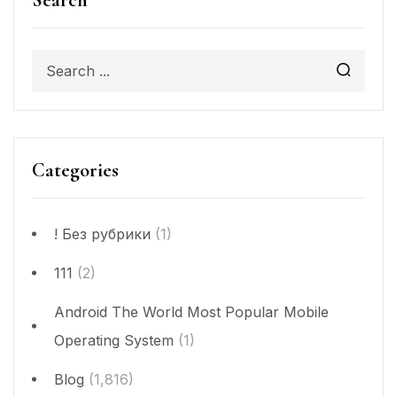
Categories
! Без рубрики
(1)
111
(2)
Android The World Most Popular Mobile
Operating System
(1)
Blog
(1,816)