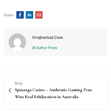
Share:
Oriqherbal.com
All Author Posts
Blog
Spinanga Casino – Authentic Gaming True
Wins Real Exhilaration in Australia