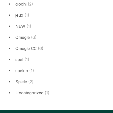
giochi
(2)
jeux
(1)
NEW
(1)
Omegle
(6)
Omegle CC
(6)
spel
(1)
spelen
(1)
Spiele
(2)
Uncategorized
(1)