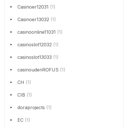
Casinoer12031
(1)
Casinoer13032
(1)
casinoonline11031
(1)
casinoslot12032
(1)
casinoslot13033
(1)
casinoudenROFUS
(1)
CH
(1)
CIB
(1)
doraprojects
(1)
EC
(1)