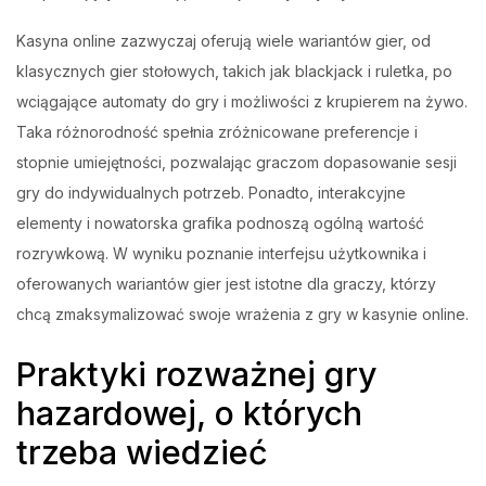
Kasyna online zazwyczaj oferują wiele wariantów gier, od
klasycznych gier stołowych, takich jak blackjack i ruletka, po
wciągające automaty do gry i możliwości z krupierem na żywo.
Taka różnorodność spełnia zróżnicowane preferencje i
stopnie umiejętności, pozwalając graczom dopasowanie sesji
gry do indywidualnych potrzeb. Ponadto, interakcyjne
elementy i nowatorska grafika podnoszą ogólną wartość
rozrywkową. W wyniku poznanie interfejsu użytkownika i
oferowanych wariantów gier jest istotne dla graczy, którzy
chcą zmaksymalizować swoje wrażenia z gry w kasynie online.
Praktyki rozważnej gry
hazardowej, o których
trzeba wiedzieć