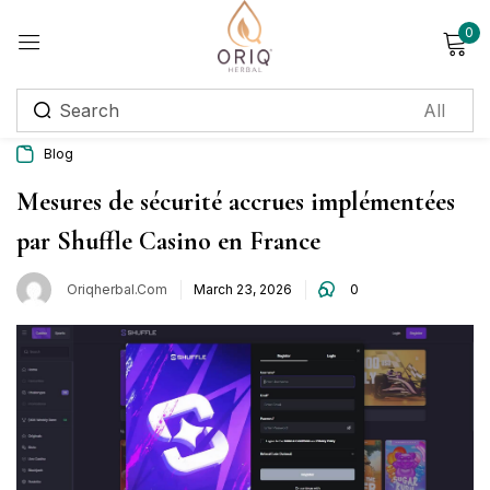
0
Sign in
Blog
Remember me
Lost password?
Mesures de sécurité accrues implémentées
par Shuffle Casino en France
Log in
Oriqherbal.com
March 23, 2026
0
Create an account
Login with OTP
Phone
*