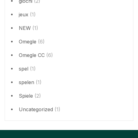
giochi
(2)
jeux
(1)
NEW
(1)
Omegle
(6)
Omegle CC
(6)
spel
(1)
spelen
(1)
Spiele
(2)
Uncategorized
(1)