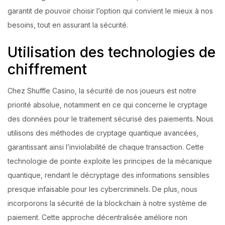
garantit de pouvoir choisir l’option qui convient le mieux à nos
besoins, tout en assurant la sécurité.
Utilisation des technologies de
chiffrement
Chez Shuffle Casino, la sécurité de nos joueurs est notre
priorité absolue, notamment en ce qui concerne le cryptage
des données pour le traitement sécurisé des paiements. Nous
utilisons des méthodes de cryptage quantique avancées,
garantissant ainsi l’inviolabilité de chaque transaction. Cette
technologie de pointe exploite les principes de la mécanique
quantique, rendant le décryptage des informations sensibles
presque infaisable pour les cybercriminels. De plus, nous
incorporons la sécurité de la blockchain à notre système de
paiement. Cette approche décentralisée améliore non