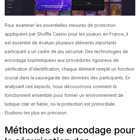
Login with OTP
Pour examiner les essentielles mesures de protection
Login with Password
appliquées par Shuffle Casino pour les joueurs en France, il
est essentiel de évaluer plusieurs éléments importants
Login with Email OTP
participant à un cadre de jeu sécurisé. Des technologies de
encodage sophistiquées aux procédures rigoureux de
vérification d’identification, chaque élément remplit un fonction
crucial dans la sauvegarde des données des participants. En
analysant ces aspects, nous découvrirons comment ils
fonctionnent ensemble pour former un environnement de
ludique clair et fiable, où la protection est primordiale.
Étudions-les plus en précision.
Méthodes de encodage pour