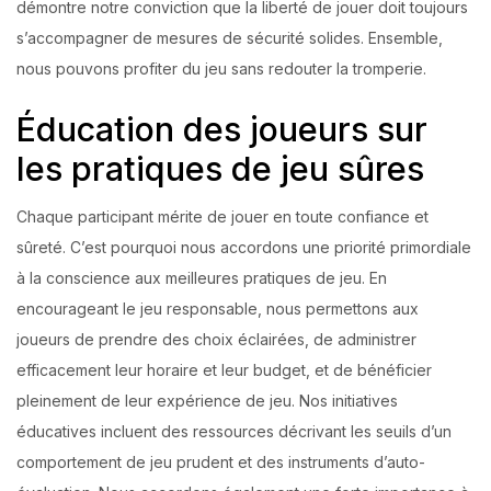
démontre notre conviction que la liberté de jouer doit toujours
s’accompagner de mesures de sécurité solides. Ensemble,
nous pouvons profiter du jeu sans redouter la tromperie.
Éducation des joueurs sur
les pratiques de jeu sûres
Chaque participant mérite de jouer en toute confiance et
sûreté. C’est pourquoi nous accordons une priorité primordiale
à la conscience aux meilleures pratiques de jeu. En
encourageant le jeu responsable, nous permettons aux
joueurs de prendre des choix éclairées, de administrer
efficacement leur horaire et leur budget, et de bénéficier
pleinement de leur expérience de jeu. Nos initiatives
éducatives incluent des ressources décrivant les seuils d’un
comportement de jeu prudent et des instruments d’auto-