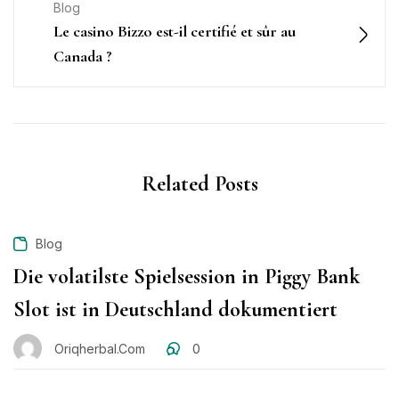
Blog
Le casino Bizzo est-il certifié et sûr au
Canada ?
Related Posts
Blog
Die volatilste Spielsession in Piggy Bank
Slot ist in Deutschland dokumentiert
Oriqherbal.com
0