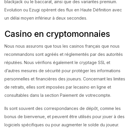
blackjack ou le baccarat, ainsi que des variantes premium.
Evolution ou Ezugi opèrent des flux en Haute Définition avec
un délai moyen inférieur à deux secondes.
Casino en cryptomonnaies
Nous nous assurons que tous les casinos français que nous
recommandons sont agréés et réglementés par des autorités
réputées. Nous vérifions également le cryptage SSL et
d’autres mesures de sécurité pour protéger les informations
personnelles et financières des joueurs. Concernant les limites
de retraits, elles sont imposées par lecasino en ligne et
consultables dans la section Paiement de votrecompte.
Ils sont souvent des correspondances de dépôt, comme les
bonus de bienvenue, et peuvent être utilisés pour jouer à des
logiciels spécifiques ou pour augmenter le solde du joueur.