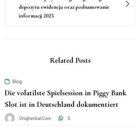
depozytu ewidencja oraz podsumowanie
informacji 2025
Related Posts
Blog
Die volatilste Spielsession in Piggy Bank
Slot ist in Deutschland dokumentiert
Oriqherbal.com
0