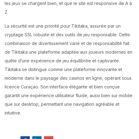
les jeux se chargent bien, et que le site est responsive de A à
Z.
La sécurité est une priorité pour Tikitaka, assurée par un
cryptage SSL robuste et des outils de jeu responsable. Cette
combinaison de divertissement varié et de responsabilité fait
de Tikitaka une plateforme adaptée aux joueurs modernes en
quête d’une expérience de jeu équilibrée et captivante.
Tikitaka se distingue comme une plateforme innovante et
moderne dans le paysage des casinos en ligne, opérant sous
licence Curaçao. Son interface élégante et bien conçue
garantit une expérience utilisateur fluide, aussi bien sur mobile
que sur desktop, permettant une navigation agréable et
intuitive.