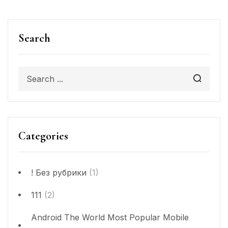
Search
Categories
! Без рубрики
(1)
111
(2)
Android The World Most Popular Mobile