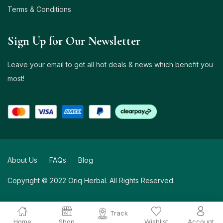
Terms & Conditions
Sign Up for Our Newsletter
Leave your email to get all hot deals & news which benefit you
most!
About Us
FAQs
Blog
Copyright © 2022 Oriq Herbal. All Rights Reserved.
Track
Home
Shop
Wishlist
Account