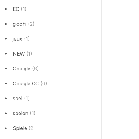
EC
(1)
giochi
(2)
jeux
(1)
NEW
(1)
Omegle
(6)
Omegle CC
(6)
spel
(1)
spelen
(1)
Spiele
(2)