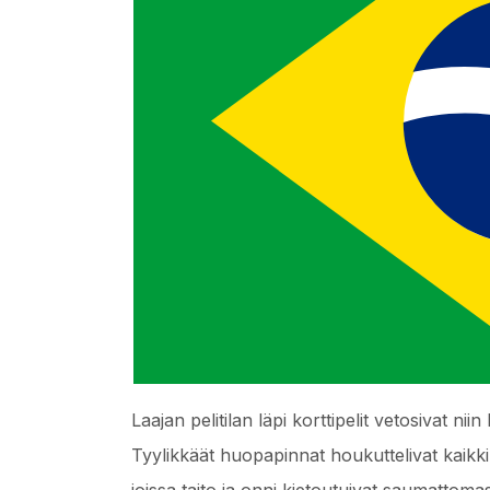
Laajan pelitilan läpi korttipelit vetosivat nii
Tyylikkäät huopapinnat houkuttelivat kaikki 
joissa taito ja onni kietoutuivat saumattomas