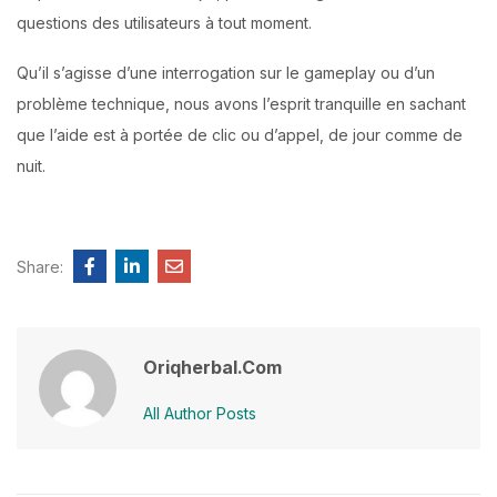
questions des utilisateurs à tout moment.
Qu’il s’agisse d’une interrogation sur le gameplay ou d’un
problème technique, nous avons l’esprit tranquille en sachant
que l’aide est à portée de clic ou d’appel, de jour comme de
nuit.
Share:
Oriqherbal.com
All Author Posts