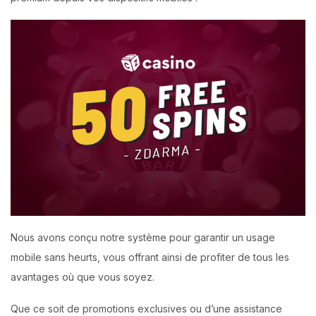
Nous avons conçu notre système pour garantir un usage
mobile sans heurts, vous offrant ainsi de profiter de tous les
avantages où que vous soyez.
Que ce soit de promotions exclusives ou d’une assistance