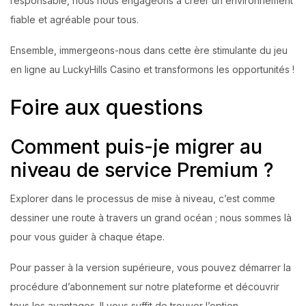
responsable, nous nous engageons à créer un environnement
fiable et agréable pour tous.
Ensemble, immergeons-nous dans cette ère stimulante du jeu
en ligne au LuckyHills Casino et transformons les opportunités !
Foire aux questions
Comment puis-je migrer au
niveau de service Premium ?
Explorer dans le processus de mise à niveau, c’est comme
dessiner une route à travers un grand océan ; nous sommes là
pour vous guider à chaque étape.
Pour passer à la version supérieure, vous pouvez démarrer la
procédure d’abonnement sur notre plateforme et découvrir
tous les avantages. Il vous suffit de trouver l’option