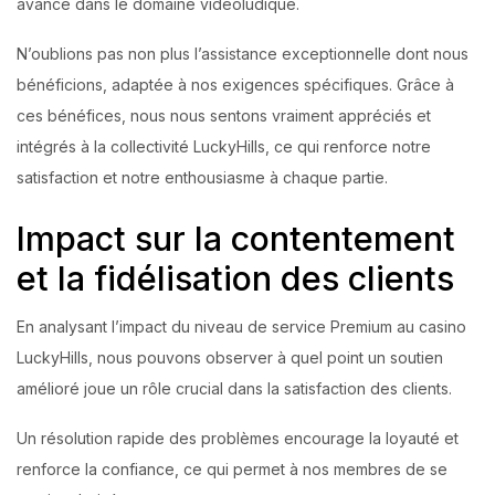
avance dans le domaine vidéoludique.
N’oublions pas non plus l’assistance exceptionnelle dont nous
bénéficions, adaptée à nos exigences spécifiques. Grâce à
ces bénéfices, nous nous sentons vraiment appréciés et
intégrés à la collectivité LuckyHills, ce qui renforce notre
satisfaction et notre enthousiasme à chaque partie.
Impact sur la contentement
et la fidélisation des clients
En analysant l’impact du niveau de service Premium au casino
LuckyHills, nous pouvons observer à quel point un soutien
amélioré joue un rôle crucial dans la satisfaction des clients.
Un résolution rapide des problèmes encourage la loyauté et
renforce la confiance, ce qui permet à nos membres de se