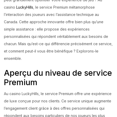
casino
LuckyHills
, le service Premium métamorphose
Login with OTP
l’interaction des joueurs avec l’assistance technique au
Canada. Cette approche innovante offre bien plus qu’une
Login with Password
simple assistance : elle propose des expériences
personnalisées qui répondent véritablement aux besoins de
Login with Email OTP
chacun. Mais qu’est-ce qui différencie précisément ce service,
et comment peut-il vous être bénéfique ? Explorons-le
ensemble.
Aperçu du niveau de service
Premium
Au casino LuckyHills, le service Premium offre une expérience
de luxe conçue pour nos clients. Ce service unique augmente
l’engagement client grâce à des offres personnalisées qui
répondent aux besoins particuliers de nos joueurs les plus