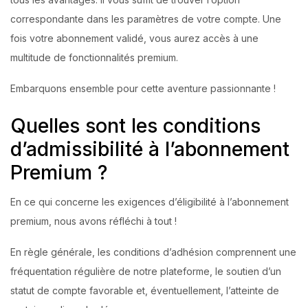
correspondante dans les paramètres de votre compte. Une
fois votre abonnement validé, vous aurez accès à une
multitude de fonctionnalités premium.
Embarquons ensemble pour cette aventure passionnante !
Quelles sont les conditions
d’admissibilité à l’abonnement
Premium ?
En ce qui concerne les exigences d’éligibilité à l’abonnement
premium, nous avons réfléchi à tout !
En règle générale, les conditions d’adhésion comprennent une
fréquentation régulière de notre plateforme, le soutien d’un
statut de compte favorable et, éventuellement, l’atteinte de