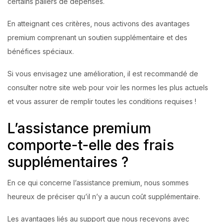
certains paliers de dépenses.
En atteignant ces critères, nous activons des avantages
premium comprenant un soutien supplémentaire et des
bénéfices spéciaux.
Si vous envisagez une amélioration, il est recommandé de
consulter notre site web pour voir les normes les plus actuels
et vous assurer de remplir toutes les conditions requises !
L’assistance premium
comporte-t-elle des frais
supplémentaires ?
En ce qui concerne l’assistance premium, nous sommes
heureux de préciser qu’il n’y a aucun coût supplémentaire.
Les avantages liés au support que nous recevons avec