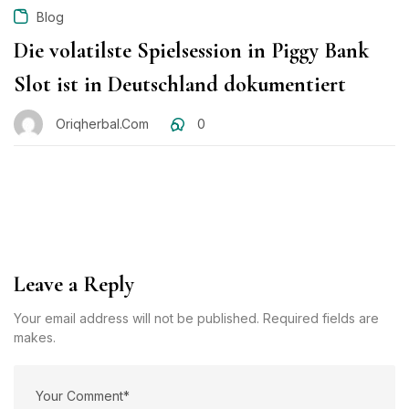
Blog
Die volatilste Spielsession in Piggy Bank
Slot ist in Deutschland dokumentiert
Oriqherbal.com
0
Leave a Reply
Your email address will not be published. Required fields are
makes.