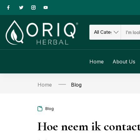
Home
About Us
Home
Blog
Blog
Hoe neem ik contact