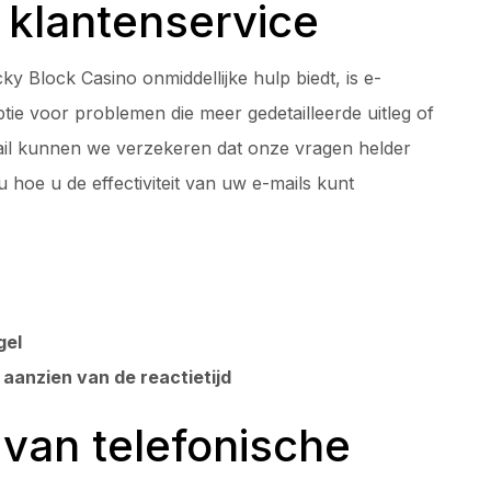
 klantenservice
y Block Casino onmiddellijke hulp biedt, is e-
tie voor problemen die meer gedetailleerde uitleg of
mail kunnen we verzekeren dat onze vragen helder
hoe u de effectiviteit van uw e-mails kunt
gel
 aanzien van de reactietijd
van telefonische