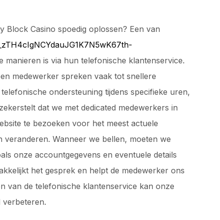
 Block Casino spoedig oplossen? Een van
t/__zTH4cIgNCYdauJG1K7N5wK67th-
 manieren is via hun telefonische klantenservice.
en medewerker spreken vaak tot snellere
 telefonische ondersteuning tijdens specifieke uren,
zekerstelt dat we met dedicated medewerkers in
ebsite te bezoeken voor het meest actuele
an veranderen. Wanneer we bellen, moeten we
oals onze accountgegevens en eventuele details
kkelijkt het gesprek en helpt de medewerker ons
en van de telefonische klantenservice kan onze
l verbeteren.