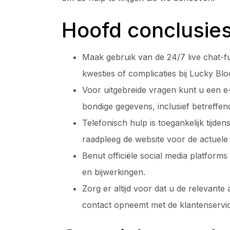
Hoofd conclusie
Maak gebruik van de 24/7 live chat-fu
kwesties of complicaties bij Lucky Blo
Voor uitgebreide vragen kunt u een e
bondige gegevens, inclusief betreffen
Telefonisch hulp is toegankelijk tijd
raadpleeg de website voor de actuele 
Benut officiële social media platform
en bijwerkingen.
Zorg er altijd voor dat u de relevante
contact opneemt met de klantenservic