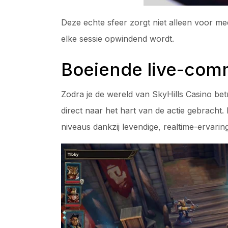
Deze echte sfeer zorgt niet alleen voor m
elke sessie opwindend wordt.
Boeiende live-com
Zodra je de wereld van SkyHills Casino betr
direct naar het hart van de actie gebracht
niveaus dankzij levendige, realtime-ervarin