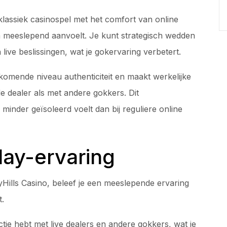
assiek casinospel met het comfort van online
n meeslepend aanvoelt. Je kunt strategisch wedden
live beslissingen, wat je gokervaring verbetert.
jkomende niveau authenticiteit en maakt werkelijke
de dealer als met andere gokkers. Dit
minder geïsoleerd voelt dan bij reguliere online
ay-ervaring
kyHills Casino, beleef je een meeslepende ervaring
t.
ractie hebt met live dealers en andere gokkers, wat je