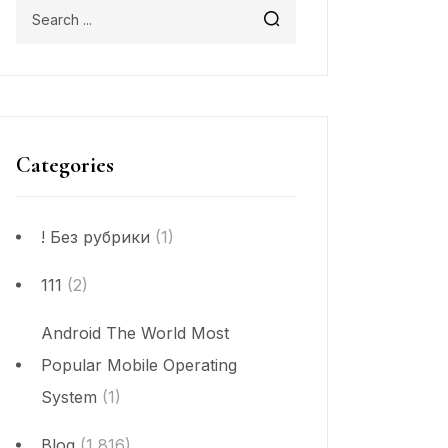
Categories
! Без рубрики
(1)
111
(2)
Android The World Most
Popular Mobile Operating
System
(1)
Blog
(1,816)