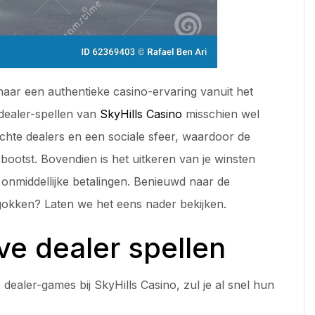
 naar een authentieke casino-ervaring vanuit het
 dealer-spellen van
SkyHills Casino
misschien wel
echte dealers en een sociale sfeer, waardoor de
ootst. Bovendien is het uitkeren van je winsten
onmiddellijke betalingen. Benieuwd naar de
gokken? Laten we het eens nader bekijken.
ve dealer spellen
 dealer-games bij SkyHills Casino, zul je al snel hun