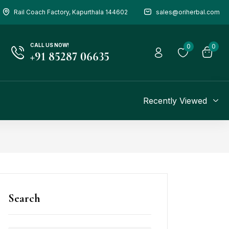
Rail Coach Factory, Kapurthala 144602
sales@oriherbal.com
CALL US NOW!
0
0
+91 85287 06635
Recently Viewed
Search