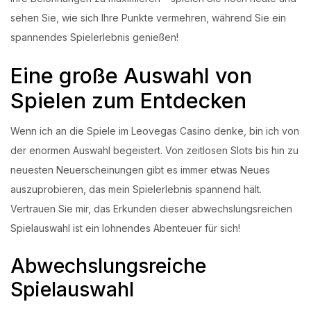
sehen Sie, wie sich Ihre Punkte vermehren, während Sie ein
spannendes Spielerlebnis genießen!
Eine große Auswahl von
Spielen zum Entdecken
Wenn ich an die Spiele im Leovegas Casino denke, bin ich von
der enormen Auswahl begeistert. Von zeitlosen Slots bis hin zu
neuesten Neuerscheinungen gibt es immer etwas Neues
auszuprobieren, das mein Spielerlebnis spannend hält.
Vertrauen Sie mir, das Erkunden dieser abwechslungsreichen
Spielauswahl ist ein lohnendes Abenteuer für sich!
Abwechslungsreiche
Spielauswahl