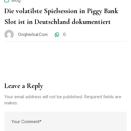
Blog
Die volatilste Spielsession in Piggy Bank
Slot ist in Deutschland dokumentiert
Oriqherbal.com
0
Leave a Reply
Your email address will not be published. Required fields are
makes.