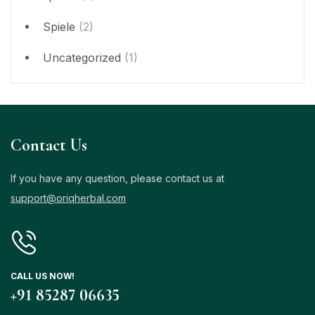
Spiele
(2)
Uncategorized
(1)
Contact Us
If you have any question, please contact us at
support@oriqherbal.com
CALL US NOW!
+91 85287 06635