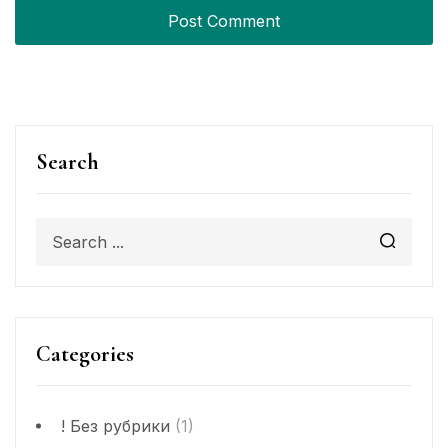
Search
Categories
! Без рубрики
(1)