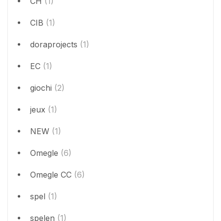
CH
(1)
CIB
(1)
doraprojects
(1)
EC
(1)
giochi
(2)
jeux
(1)
NEW
(1)
Omegle
(6)
Omegle CC
(6)
spel
(1)
spelen
(1)