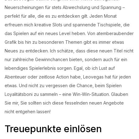
Neuerscheinungen für stets Abwechslung und Spannung –
perfekt für alle, die es zu entdecken gilt. Jeden Monat
erfreuen mich kreative Slots und spannende Tischspiele, die
das Spielen auf ein neues Level heben. Von atemberaubender
Grafik bis hin zu besonderen Themen gibt es immer etwas
Neues zu entdecken. Ich schätze, dass diese neuen Titel nicht
nur zahlreiche Gewinnchancen bieten, sondern auch für ein
lebendiges Spielerlebnis sorgen. Egal, ob ich Lust auf
Abenteuer oder zeitlose Action habe, Leovegas hat für jeden
etwas. Und nicht zu vergessen die Chance, beim Spielen
Loyalitätsboni zu sammeln – eine Win-Win-Situation. Glauben
Sie mir, Sie sollten sich diese fesselnden neuen Angebote
nicht entgehen lassen!
Treuepunkte einlösen