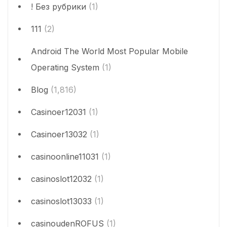
! Без рубрики
(1)
111
(2)
Android The World Most Popular Mobile
Operating System
(1)
Blog
(1,816)
Casinoer12031
(1)
Casinoer13032
(1)
casinoonline11031
(1)
casinoslot12032
(1)
casinoslot13033
(1)
casinoudenROFUS
(1)