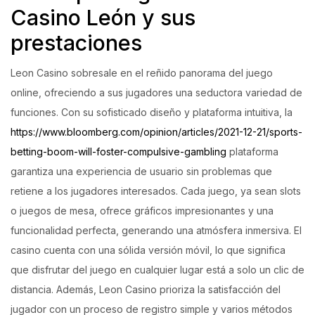
Casino León y sus
prestaciones
Leon Casino sobresale en el reñido panorama del juego
online, ofreciendo a sus jugadores una seductora variedad de
funciones. Con su sofisticado diseño y plataforma intuitiva, la
https://www.bloomberg.com/opinion/articles/2021-12-21/sports-
betting-boom-will-foster-compulsive-gambling
plataforma
garantiza una experiencia de usuario sin problemas que
retiene a los jugadores interesados. Cada juego, ya sean slots
o juegos de mesa, ofrece gráficos impresionantes y una
funcionalidad perfecta, generando una atmósfera inmersiva. El
casino cuenta con una sólida versión móvil, lo que significa
que disfrutar del juego en cualquier lugar está a solo un clic de
distancia. Además, Leon Casino prioriza la satisfacción del
jugador con un proceso de registro simple y varios métodos