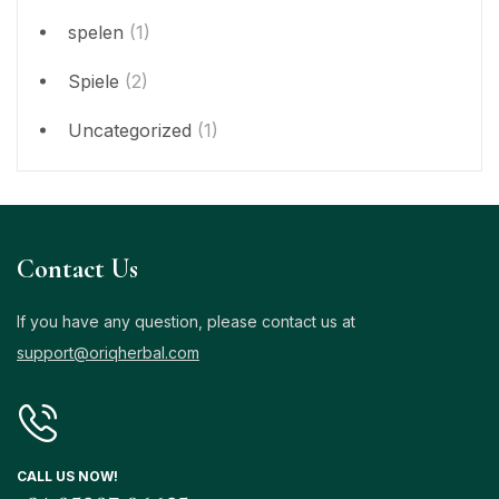
spelen
(1)
Spiele
(2)
Uncategorized
(1)
Contact Us
If you have any question, please contact us at
support@oriqherbal.com
CALL US NOW!