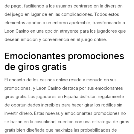
de pago, facilitando a los usuarios centrarse en la diversión
del juego en lugar de en las complicaciones. Todos estos
elementos aportan a un entorno apetecible, transformando a
Leon Casino en una opción atrayente para los jugadores que
desean emoción y conveniencia en el juego online.
Emocionantes promociones
de giros gratis
El encanto de los casinos online reside a menudo en sus
promociones, y Leon Casino destaca por sus emocionantes
giros gratis. Los jugadores en España disfrutan regularmente
de oportunidades increíbles para hacer girar los rodillos sin
invertir dinero. Estas nuevas y emocionantes promociones no
se basan en la casualidad; cuentan con una estrategia de giros
gratis bien diseñada que maximiza las probabilidades de