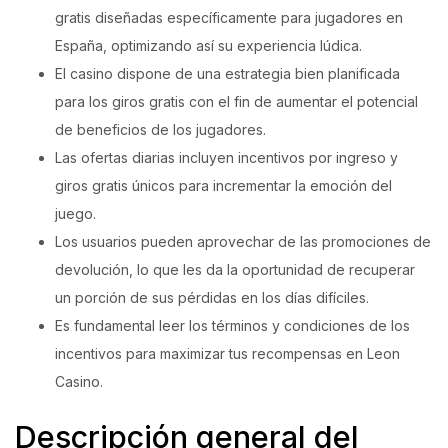
gratis diseñadas específicamente para jugadores en
España, optimizando así su experiencia lúdica.
El casino dispone de una estrategia bien planificada
para los giros gratis con el fin de aumentar el potencial
de beneficios de los jugadores.
Las ofertas diarias incluyen incentivos por ingreso y
giros gratis únicos para incrementar la emoción del
juego.
Los usuarios pueden aprovechar de las promociones de
devolución, lo que les da la oportunidad de recuperar
un porción de sus pérdidas en los días difíciles.
Es fundamental leer los términos y condiciones de los
incentivos para maximizar tus recompensas en Leon
Casino.
Descripción general del