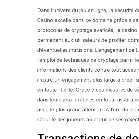
Dans l’univers du jeu en ligne, la sécurité 
Casino excelle dans ce domaine grâce à sa 
protocoles de cryptage avancés, le casino 
permettant aux utilisateurs de profiter co
d’éventuelles intrusions. L’engagement de L
l’emploi de techniques de cryptage parmi le
informations des clients contre tout accès n
illustre un engagement plus large à créer
en toute liberté. Grâce à ces mesures de sé
dans leurs jeux préférés en toute assuranc
avec le plus grand attention. À l’ère du jeu
sécurité des joueurs au cœur de ses objecti
Transactions de d