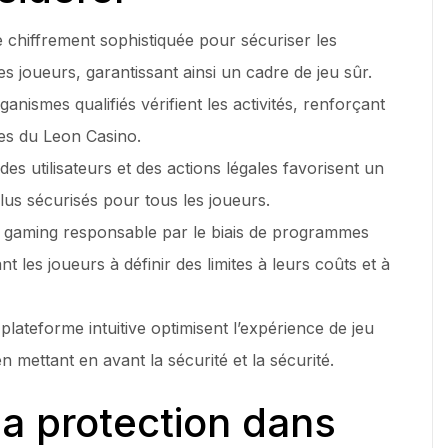
e chiffrement sophistiquée pour sécuriser les
des joueurs, garantissant ainsi un cadre de jeu sûr.
anismes qualifiés vérifient les activités, renforçant
ffres du Leon Casino.
des utilisateurs et des actions légales favorisent un
lus sécurisés pour tous les joueurs.
e gaming responsable par le biais de programmes
 les joueurs à définir des limites à leurs coûts et à
lateforme intuitive optimisent l’expérience de jeu
 en mettant en avant la sécurité et la sécurité.
la protection dans