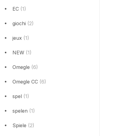
EC
(1)
giochi
(2)
jeux
(1)
NEW
(1)
Omegle
(6)
Omegle CC
(6)
spel
(1)
spelen
(1)
Spiele
(2)