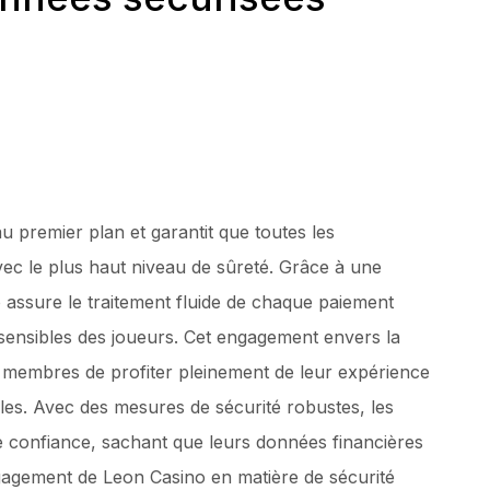
u premier plan et garantit que toutes les
ec le plus haut niveau de sûreté. Grâce à une
 assure le traitement fluide de chaque paiement
 sensibles des joueurs. Cet engagement envers la
x membres de profiter pleinement de leur expérience
lles. Avec des mesures de sécurité robustes, les
e confiance, sachant que leurs données financières