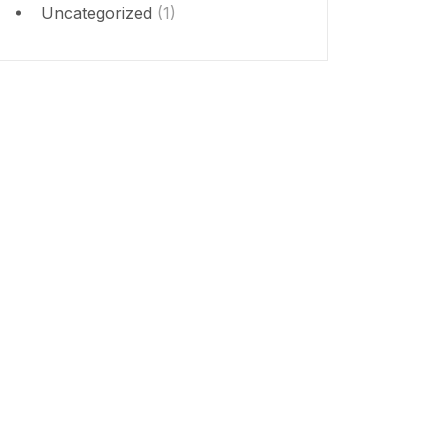
Uncategorized
(1)