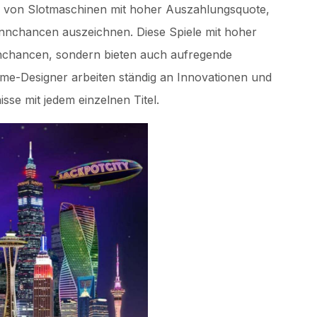
hl von Slotmaschinen mit hoher Auszahlungsquote,
nnchancen auszeichnen. Diese Spiele mit hoher
chancen, sondern bieten auch aufregende
me-Designer arbeiten ständig an Innovationen und
isse mit jedem einzelnen Titel.