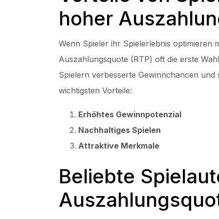
hoher Auszahlu
Wenn Spieler ihr Spielerlebnis optimieren
Auszahlungsquote (RTP) oft die erste Wahl
Spielern verbesserte Gewinnchancen und s
wichtigsten Vorteile:
Erhöhtes Gewinnpotenzial
Nachhaltiges Spielen
Attraktive Merkmale
Beliebte Spielau
Auszahlungsquot