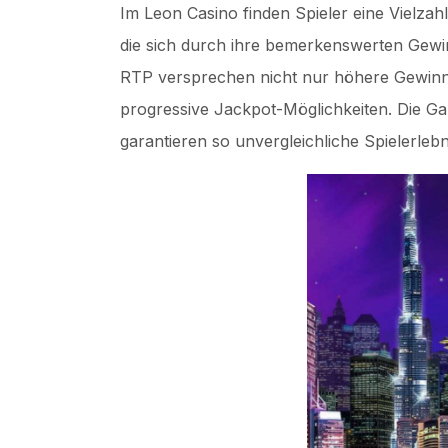
Im Leon Casino finden Spieler eine Vielza
die sich durch ihre bemerkenswerten Gewi
RTP versprechen nicht nur höhere Gewinn
progressive Jackpot-Möglichkeiten. Die Ga
garantieren so unvergleichliche Spielerlebn