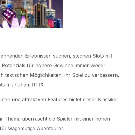
pannenden Erlebnissen suchen, stechen Slots mit
 Potenzials für höhere Gewinne immer wieder
h taktischen Möglichkeiten, ihr Spiel zu verbessern.
lots mit hohem RTP:
ben und attraktiven Features bietet dieser Klassiker
ir-Thema überrascht die Spieler mit einer hohen
für wagemutige Abenteurer.