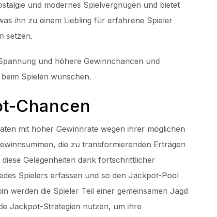
ostalgie und modernes Spielvergnügen und bietet
s ihn zu einem Liebling für erfahrene Spieler
en setzen.
n Spannung und höhere Gewinnchancen und
it beim Spielen wünschen.
ot-Chancen
maten mit hoher Gewinnrate wegen ihrer möglichen
Gewinnsummen, die zu transformierenden Erträgen
diese Gelegenheiten dank fortschrittlicher
 jedes Spielers erfassen und so den Jackpot-Pool
pin werden die Spieler Teil einer gemeinsamen Jagd
 Jackpot-Strategien nutzen, um ihre