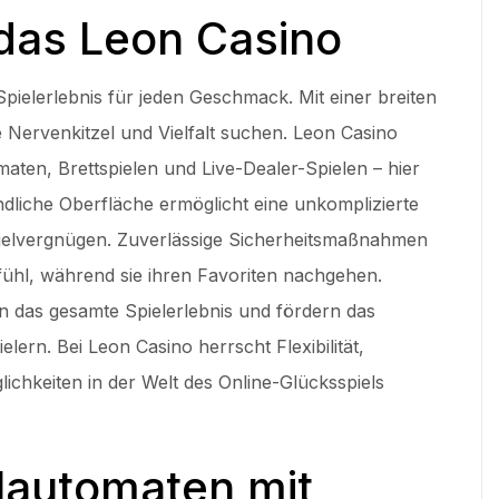
das Leon Casino
pielerlebnis für jeden Geschmack. Mit einer breiten
ie Nervenkitzel und Vielfalt suchen. Leon Casino
omaten, Brettspielen und Live-Dealer-Spielen – hier
undliche Oberfläche ermöglicht eine unkomplizierte
pielvergnügen. Zuverlässige Sicherheitsmaßnahmen
ühl, während sie ihren Favoriten nachgehen.
n das gesamte Spielerlebnis und fördern das
ern. Bei Leon Casino herrscht Flexibilität,
ichkeiten in der Welt des Online-Glücksspiels
elautomaten mit