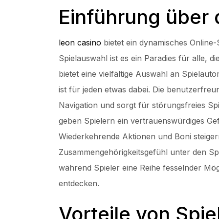
Einführung über 
leon casino
bietet ein dynamisches Online-S
Spielauswahl ist es ein Paradies für alle, d
bietet eine vielfältige Auswahl an Spielaut
ist für jeden etwas dabei. Die benutzerfre
Navigation und sorgt für störungsfreies S
geben Spielern ein vertrauenswürdiges Gef
Wiederkehrende Aktionen und Boni steiger
Zusammengehörigkeitsgefühl unter den Spiel
während Spieler eine Reihe fesselnder Mögl
entdecken.
Vorteile von Spi