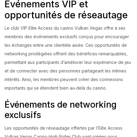
Événements VIP et
opportunités de réseautage
Le club VIP Elite Access du casino Vulkan Vegas offre à ses
membres des événements exclusifs conçus pour encourager
les échanges entre une clientèle aisée. Ces opportunités de
networking privilégiées offrent des bénéfices remarquables,
permettant aux participants d’améliorer leur expérience de jeu
et de connecter avec des personnes partageant les mêmes
intérêts. Ainsi, les membres peuvent créer des connexions
importants qui se étendent bien au-delà du casino.
Événements de networking
exclusifs
Les opportunités de réseautage offertes par l’Elite Access
Vulkan Vegas Casino High Roller Club sont créées pour