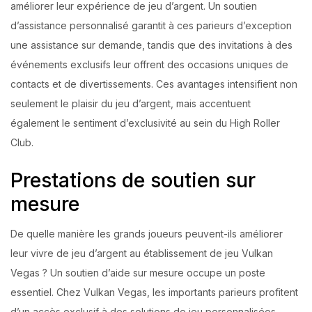
améliorer leur expérience de jeu d’argent. Un soutien
d’assistance personnalisé garantit à ces parieurs d’exception
une assistance sur demande, tandis que des invitations à des
événements exclusifs leur offrent des occasions uniques de
contacts et de divertissements. Ces avantages intensifient non
seulement le plaisir du jeu d’argent, mais accentuent
également le sentiment d’exclusivité au sein du High Roller
Club.
Prestations de soutien sur
mesure
De quelle manière les grands joueurs peuvent-ils améliorer
leur vivre de jeu d’argent au établissement de jeu Vulkan
Vegas ? Un soutien d’aide sur mesure occupe un poste
essentiel. Chez Vulkan Vegas, les importants parieurs profitent
d’un accès exclusif à des solutions de jeu personnalisées,