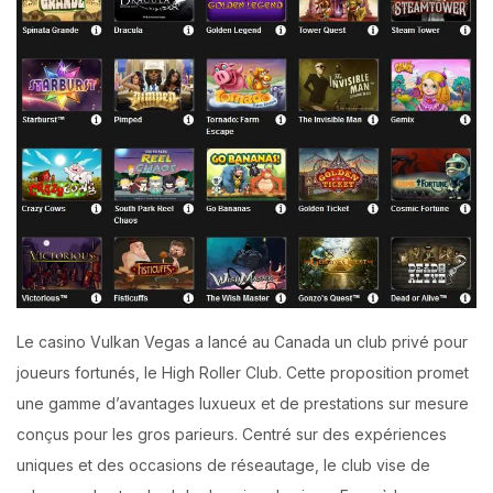
Login with OTP
Login with Password
Login with Email OTP
Le casino Vulkan Vegas a lancé au Canada un club privé pour
joueurs fortunés, le High Roller Club. Cette proposition promet
une gamme d’avantages luxueux et de prestations sur mesure
conçus pour les gros parieurs. Centré sur des expériences
uniques et des occasions de réseautage, le club vise de