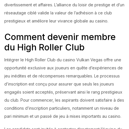
divertissement et affaires. L’alliance du loisir de prestige et d’un
réseautage ciblé valide la valeur de l’adhésion à ce club
prestigieux et améliore leur vivance globale au casino.
Comment devenir membre
du High Roller Club
Intégrer le High Roller Club du casino Vulkan Vegas offre une
opportunité exclusive aux joueurs en quête d’expériences de
jeu inédites et de récompenses remarquables. Le processus
d’inscription est conçu pour assurer que seuls les joueurs
engagés soient acceptés, préservant ainsi le rang prestigieux
du club. Pour commencer, les aspirants doivent satisfaire à des
conditions d’inscription particuliers, notamment un niveau de
pari minimum et un passé de jeu à mises importants au casino.