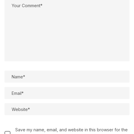
Save my name, email, and website in this browser for the