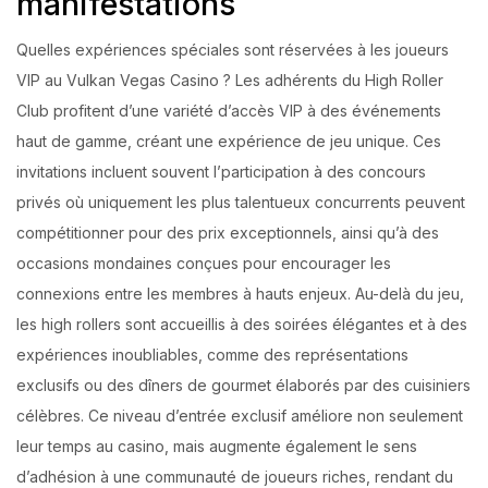
manifestations
Quelles expériences spéciales sont réservées à les joueurs
VIP au Vulkan Vegas Casino ? Les adhérents du High Roller
Club profitent d’une variété d’accès VIP à des événements
haut de gamme, créant une expérience de jeu unique. Ces
invitations incluent souvent l’participation à des concours
privés où uniquement les plus talentueux concurrents peuvent
compétitionner pour des prix exceptionnels, ainsi qu’à des
occasions mondaines conçues pour encourager les
connexions entre les membres à hauts enjeux. Au-delà du jeu,
les high rollers sont accueillis à des soirées élégantes et à des
expériences inoubliables, comme des représentations
exclusifs ou des dîners de gourmet élaborés par des cuisiniers
célèbres. Ce niveau d’entrée exclusif améliore non seulement
leur temps au casino, mais augmente également le sens
d’adhésion à une communauté de joueurs riches, rendant du