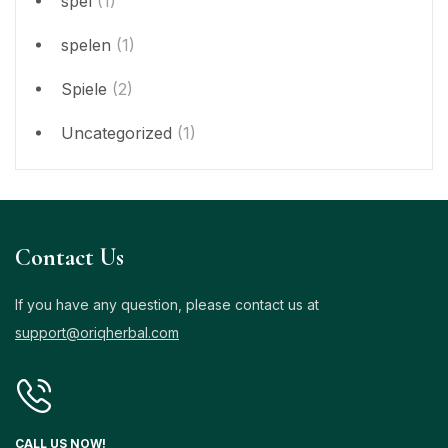
spel
(1)
spelen
(1)
Spiele
(2)
Uncategorized
(1)
Contact Us
If you have any question, please contact us at
support@oriqherbal.com
CALL US NOW!