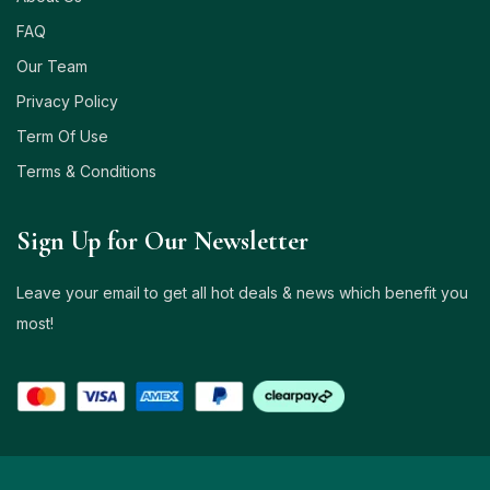
FAQ
Our Team
Privacy Policy
Term Of Use
Terms & Conditions
Sign Up for Our Newsletter
Leave your email to get all hot deals & news which benefit you
most!