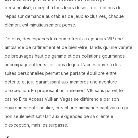
personnalisé, réceptif à tous leurs désirs ; des options de
repas sur demande aux tables de jeux exclusives, chaque
élément est minutieusement pensé.
De plus, des espaces luxueux offrent aux joueurs VIP une
ambiance de raffinement et de bien-être, tandis qu’une variété
de breuvages haut de gamme et des collations gourmands
accompagnent leurs sessions de jeu. L’accès privé à des
suites personnelles permet une parfaite équilibre entre
détente et jeu, garantissant aux membres une aventure
d’exception. En proposant un traitement VIP sans pareil, le
casino Elite Access Vulkan Vegas se différencie par son
environnement singulier, créant une ambiance captivante qui
non seulement satisfait aux exigences de sa clientèle
d’exception, mais les surpasse.