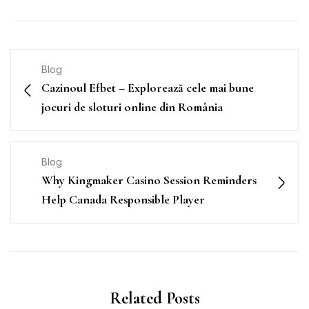
Blog
Cazinoul Efbet – Explorează cele mai bune
jocuri de sloturi online din România
Blog
Why Kingmaker Casino Session Reminders
Help Canada Responsible Player
Related Posts