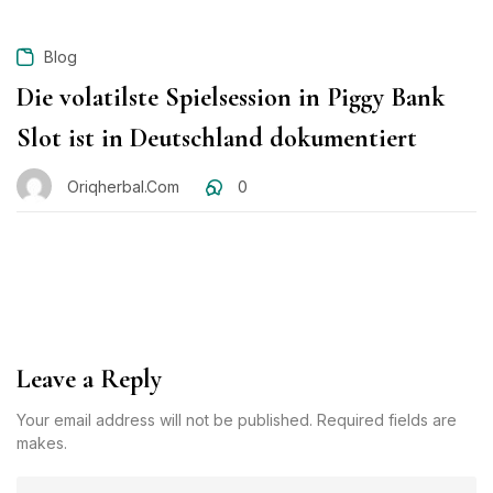
Blog
Die volatilste Spielsession in Piggy Bank
Slot ist in Deutschland dokumentiert
Oriqherbal.com
0
Leave a Reply
Your email address will not be published. Required fields are
makes.