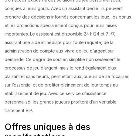
conçues à leurs goûts. Avec un assistant dédié, ils peuvent
prendre des décisions informés concernant les jeux, les bonus
et les promotions spécialement conçus pour leurs mises
importantes. Le assistant est disponible 24 h/24 et 7 j/7,
assurant une aide immédiate pour toute requête, de la
administration de compte aux vivre de jeu d’argent sur
demande. Ce degré de soutien simplifie non seulement le
processus de jeu d’argent, mais le rend également plus
plaisant et sans heurts, permettant aux joueurs de se focaliser
sur l’essentiel et de profiter pleinement de leur temps au
établissement de jeu. Avec ce service d’assistance
personnalisé, les grands joueurs profitent d’un véritable
traitement VIP.
Offres uniques à des