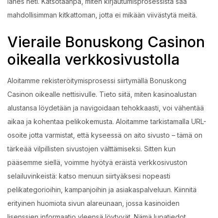
lähes heti. Katsotaanpa, miten kirjautumisprosessista saa
mahdollisimman kitkattoman, jotta ei mikään viivästytä meitä.
Login with OTP
Vieraile Bonuskong Casinon
Login with Password
oikealla verkkosivustolla
Login with Email OTP
Aloitamme rekisteröitymisprosessi siirtymällä Bonuskong
Casinon oikealle nettisivulle. Tieto siitä, miten kasinoalustan
alustansa löydetään ja navigoidaan tehokkaasti, voi vähentää
aikaa ja kohentaa pelikokemusta. Aloitamme tarkistamalla URL-
osoite jotta varmistat, että kyseessä on aito sivusto – tämä on
tärkeää vilpillisten sivustojen välttämiseksi. Sitten kun
pääsemme siellä, voimme hyötyä eräistä verkkosivuston
selailuvinkeistä: katso menuun siirtyäksesi nopeasti
pelikategorioihin, kampanjoihin ja asiakaspalveluun. Kiinnitä
erityinen huomiota sivun alareunaan, jossa kasinoiden
lisenssien informaatio yleensä löytyvät. Nämä lupatiedot