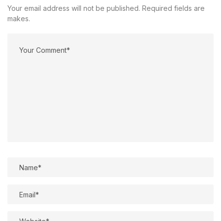
Your email address will not be published. Required fields are
makes.