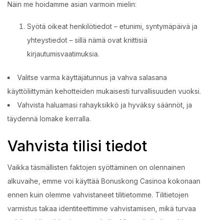
Näin me hoidamme asian varmoin mielin:
Syötä oikeat henkilötiedot – etunimi, syntymäpäivä ja
yhteystiedot – sillä nämä ovat kriittisiä
kirjautumisvaatimuksia.
Valitse varma käyttäjätunnus ja vahva salasana
käyttöliittymän kehotteiden mukaisesti turvallisuuden vuoksi.
Vahvista haluamasi rahayksikkö ja hyväksy säännöt, ja
täydennä lomake kerralla.
Vahvista tilisi tiedot
Vaikka täsmällisten faktojen syöttäminen on olennainen
alkuvaihe, emme voi käyttää Bonuskong Casinoa kokonaan
ennen kuin olemme vahvistaneet tilitietomme. Tilitietojen
varmistus takaa identiteettimme vahvistamisen, mikä turvaa