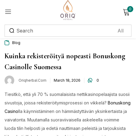
0
Sign in
Blog
Remember me
Lost password?
Kuinka rekisteröityä nopeasti Bonuskong
Casinolle Suomessa
Log in
Oriqherbal.com
March 18, 2026
0
Create an account
Tiesitkö, että yli 70 % suomalaisista nettikasinopelaajista suosii
sivustoja, joissa rekisteröitymisprosessi on vikkelä?
Bonuskong
Login with OTP
Casino
lla käynnistäminen on hämmästyttävän yksinkertaista ja
Phone
*
vaivatonta. Muutamalla suoraviivaisella askeleella voimme
luoda tilin helposti ja edetä nauttimaan peleistä ja tarjouksista