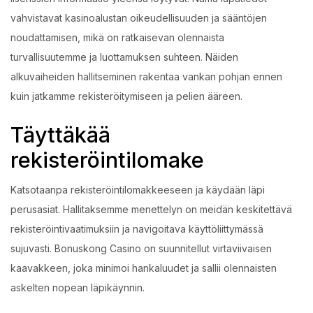
vahvistavat kasinoalustan oikeudellisuuden ja sääntöjen
noudattamisen, mikä on ratkaisevan olennaista
turvallisuutemme ja luottamuksen suhteen. Näiden
alkuvaiheiden hallitseminen rakentaa vankan pohjan ennen
kuin jatkamme rekisteröitymiseen ja pelien ääreen.
Täyttäkää
rekisteröintilomake
Katsotaanpa rekisteröintilomakkeeseen ja käydään läpi
perusasiat. Hallitaksemme menettelyn on meidän keskitettävä
rekisteröintivaatimuksiin ja navigoitava käyttöliittymässä
sujuvasti. Bonuskong Casino on suunnitellut virtaviivaisen
kaavakkeen, joka minimoi hankaluudet ja sallii olennaisten
askelten nopean läpikäynnin.