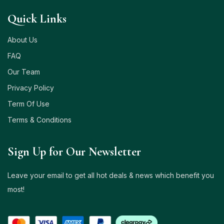
Quick Links
About Us
FAQ
Our Team
Privacy Policy
Term Of Use
Terms & Conditions
Sign Up for Our Newsletter
Leave your email to get all hot deals & news which benefit you
most!