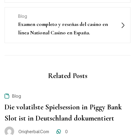
Blog
Examen completo y reseñas del casino en
línea National Casino en España.
Related Posts
Blog
Die volatilste Spielsession in Piggy Bank
Slot ist in Deutschland dokumentiert
Oriqherbal.com
0