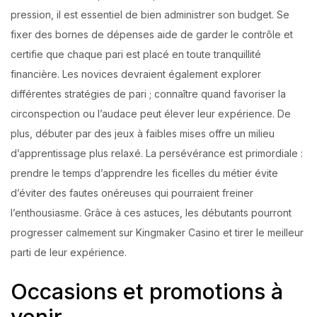
pression, il est essentiel de bien administrer son budget. Se
fixer des bornes de dépenses aide de garder le contrôle et
certifie que chaque pari est placé en toute tranquillité
financière. Les novices devraient également explorer
différentes stratégies de pari ; connaître quand favoriser la
circonspection ou l’audace peut élever leur expérience. De
plus, débuter par des jeux à faibles mises offre un milieu
d’apprentissage plus relaxé. La persévérance est primordiale :
prendre le temps d’apprendre les ficelles du métier évite
d’éviter des fautes onéreuses qui pourraient freiner
l’enthousiasme. Grâce à ces astuces, les débutants pourront
progresser calmement sur Kingmaker Casino et tirer le meilleur
parti de leur expérience.
Occasions et promotions à
venir