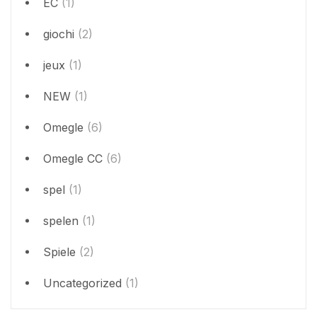
EC
(1)
giochi
(2)
jeux
(1)
NEW
(1)
Omegle
(6)
Omegle CC
(6)
spel
(1)
spelen
(1)
Spiele
(2)
Uncategorized
(1)