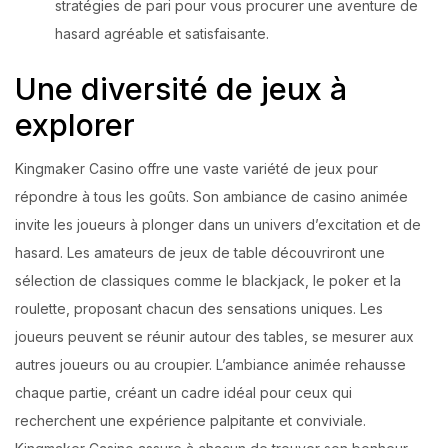
stratégies de pari pour vous procurer une aventure de
hasard agréable et satisfaisante.
Une diversité de jeux à
explorer
Kingmaker Casino offre une vaste variété de jeux pour
répondre à tous les goûts. Son ambiance de casino animée
invite les joueurs à plonger dans un univers d’excitation et de
hasard. Les amateurs de jeux de table découvriront une
sélection de classiques comme le blackjack, le poker et la
roulette, proposant chacun des sensations uniques. Les
joueurs peuvent se réunir autour des tables, se mesurer aux
autres joueurs ou au croupier. L’ambiance animée rehausse
chaque partie, créant un cadre idéal pour ceux qui
recherchent une expérience palpitante et conviviale.