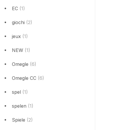
EC
(1)
giochi
(2)
jeux
(1)
NEW
(1)
Omegle
(6)
Omegle CC
(6)
spel
(1)
spelen
(1)
Spiele
(2)