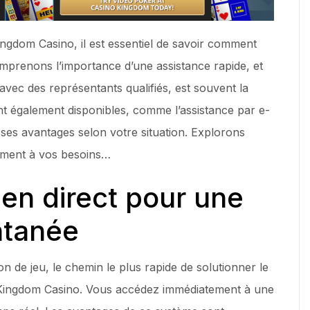
ngdom Casino, il est essentiel de savoir comment
omprenons l’importance d’une assistance rapide, et
 avec des représentants qualifiés, est souvent la
ont également disponibles, comme l’assistance par e-
ses avantages selon votre situation. Explorons
ement à vos besoins…
 en direct pour une
ntanée
n de jeu, le chemin le plus rapide de solutionner le
de Kingdom Casino. Vous accédez immédiatement à une