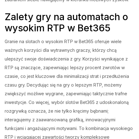
Zalety gry na automatach o
wysokim RTP w Bet365
Granie na slotach o wysokim RTP w Bet365 oferuje wiele
ważnych korzyści dla wytrawnych graczy, którzy chcą
ulepszyć swoje doświadczenia z gry. Korzyści wynikające z
RTP są znaczące, zapewniając lepszy procent zwrotów w
czasie, co jest kluczowe dla minimalizacji strat i przedłużenia
czasu gry. Decydując się na gry o lepszym RTP, możemy
zwiększyć możliwe wygrane, zapewniając taktycznie trafne
inwestycje. Co więcej, wybór slotów Bet365 z udoskonaloną
rozgrywką oznacza, że nie tylko kręcimy bębnami;
interagujemy z zaawansowaną grafiką, innowacyjnymi
funkcjami i angażującymi motywami. To kombinacja wysokiego
RTP i wciągającej zawartości tworzy kompleksowe