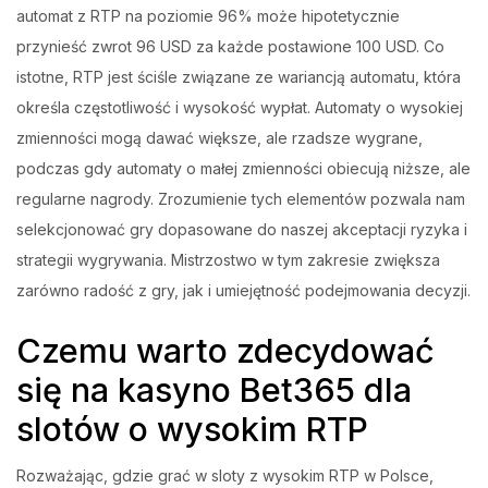
automat z RTP na poziomie 96% może hipotetycznie
przynieść zwrot 96 USD za każde postawione 100 USD. Co
istotne, RTP jest ściśle związane ze wariancją automatu, która
określa częstotliwość i wysokość wypłat. Automaty o wysokiej
zmienności mogą dawać większe, ale rzadsze wygrane,
podczas gdy automaty o małej zmienności obiecują niższe, ale
regularne nagrody. Zrozumienie tych elementów pozwala nam
selekcjonować gry dopasowane do naszej akceptacji ryzyka i
strategii wygrywania. Mistrzostwo w tym zakresie zwiększa
zarówno radość z gry, jak i umiejętność podejmowania decyzji.
Czemu warto zdecydować
się na kasyno Bet365 dla
slotów o wysokim RTP
Rozważając, gdzie grać w sloty z wysokim RTP w Polsce,