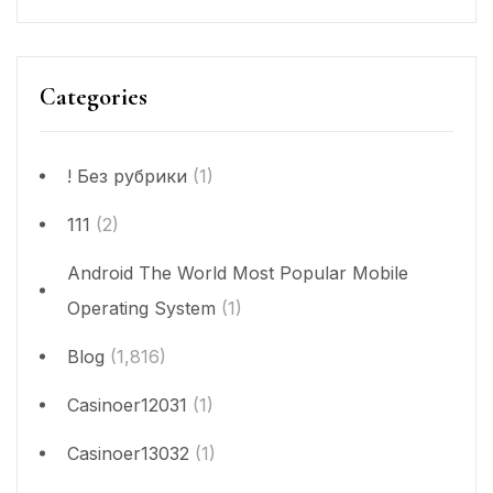
Categories
! Без рубрики
(1)
111
(2)
Android The World Most Popular Mobile
Operating System
(1)
Blog
(1,816)
Casinoer12031
(1)
Casinoer13032
(1)