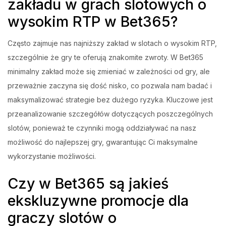
zakładu w grach slotowych o
wysokim RTP w Bet365?
Często zajmuje nas najniższy zakład w slotach o wysokim RTP,
szczególnie że gry te oferują znakomite zwroty. W Bet365
minimalny zakład może się zmieniać w zależności od gry, ale
przeważnie zaczyna się dość nisko, co pozwala nam badać i
maksymalizować strategie bez dużego ryzyka. Kluczowe jest
przeanalizowanie szczegółów dotyczących poszczególnych
slotów, ponieważ te czynniki mogą oddziaływać na nasz
możliwość do najlepszej gry, gwarantując Ci maksymalne
wykorzystanie możliwości.
Czy w Bet365 są jakieś
ekskluzywne promocje dla
graczy slotów o