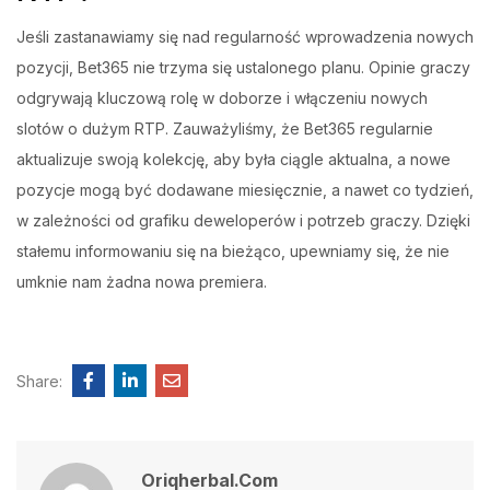
Jeśli zastanawiamy się nad regularność wprowadzenia nowych
pozycji, Bet365 nie trzyma się ustalonego planu. Opinie graczy
odgrywają kluczową rolę w doborze i włączeniu nowych
slotów o dużym RTP. Zauważyliśmy, że Bet365 regularnie
aktualizuje swoją kolekcję, aby była ciągle aktualna, a nowe
pozycje mogą być dodawane miesięcznie, a nawet co tydzień,
w zależności od grafiku deweloperów i potrzeb graczy. Dzięki
stałemu informowaniu się na bieżąco, upewniamy się, że nie
umknie nam żadna nowa premiera.
Share:
Oriqherbal.com