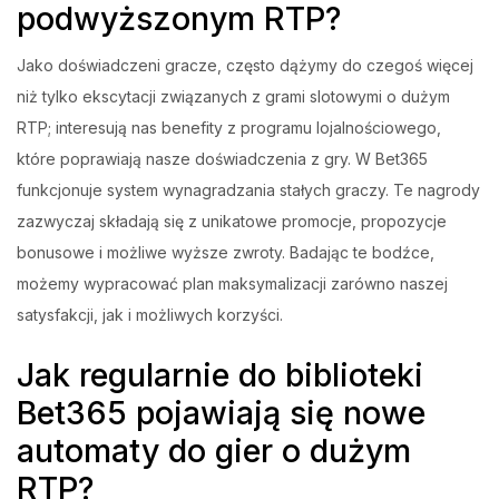
podwyższonym RTP?
Jako doświadczeni gracze, często dążymy do czegoś więcej
niż tylko ekscytacji związanych z grami slotowymi o dużym
RTP; interesują nas benefity z programu lojalnościowego,
które poprawiają nasze doświadczenia z gry. W Bet365
funkcjonuje system wynagradzania stałych graczy. Te nagrody
zazwyczaj składają się z unikatowe promocje, propozycje
bonusowe i możliwe wyższe zwroty. Badając te bodźce,
możemy wypracować plan maksymalizacji zarówno naszej
satysfakcji, jak i możliwych korzyści.
Jak regularnie do biblioteki
Bet365 pojawiają się nowe
automaty do gier o dużym
RTP?