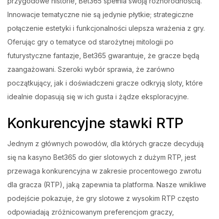
przygodowe historie, Bet365 spełnia swoją różnorodnością.
Innowacje tematyczne nie są jedynie płytkie; strategiczne
połączenie estetyki i funkcjonalności ulepsza wrażenia z gry.
Oferując gry o tematyce od starożytnej mitologii po
futurystyczne fantazje, Bet365 gwarantuje, że gracze będą
zaangażowani. Szeroki wybór sprawia, że zarówno
początkujący, jak i doświadczeni gracze odkryją sloty, które
idealnie dopasują się w ich gusta i żądze eksploracyjne.
Konkurencyjne stawki RTP
Jednym z głównych powodów, dla których gracze decydują
się na kasyno Bet365 do gier slotowych z dużym RTP, jest
przewaga konkurencyjna w zakresie procentowego zwrotu
dla gracza (RTP), jaką zapewnia ta platforma. Nasze wnikliwe
podejście pokazuje, że gry slotowe z wysokim RTP często
odpowiadają zróżnicowanym preferencjom graczy,