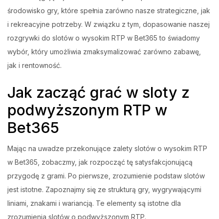
środowisko gry, które spełnia zarówno nasze strategiczne, jak
i rekreacyjne potrzeby. W związku z tym, dopasowanie naszej
rozgrywki do slotów o wysokim RTP w Bet365 to świadomy
wybór, który umożliwia zmaksymalizować zarówno zabawę,
jak i rentowność.
Jak zacząć grać w sloty z
podwyższonym RTP w
Bet365
Mając na uwadze przekonujące zalety slotów o wysokim RTP
w Bet365, zobaczmy, jak rozpocząć tę satysfakcjonującą
przygodę z grami. Po pierwsze, zrozumienie podstaw slotów
jest istotne. Zapoznajmy się ze strukturą gry, wygrywającymi
liniami, znakami i wariancją. Te elementy są istotne dla
zrozumienia slotów o podwyższonym RTP.