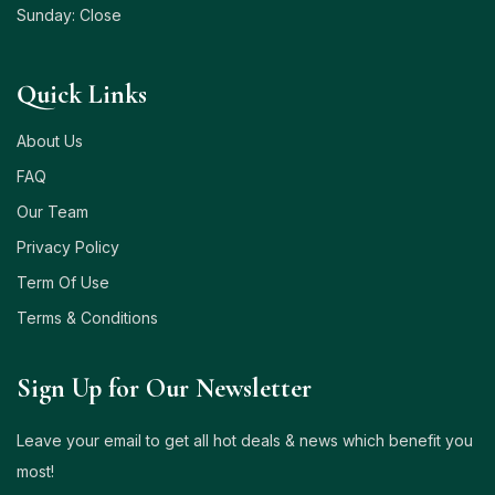
Sunday: Close
Quick Links
About Us
FAQ
Our Team
Privacy Policy
Term Of Use
Terms & Conditions
Sign Up for Our Newsletter
Leave your email to get all hot deals & news which benefit you
most!