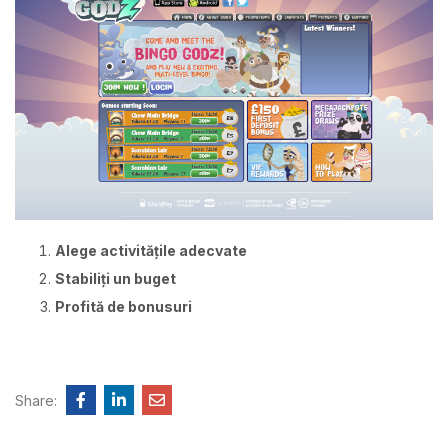
Alege activitățile adecvate
Stabiliți un buget
Profită de bonusuri
Share: