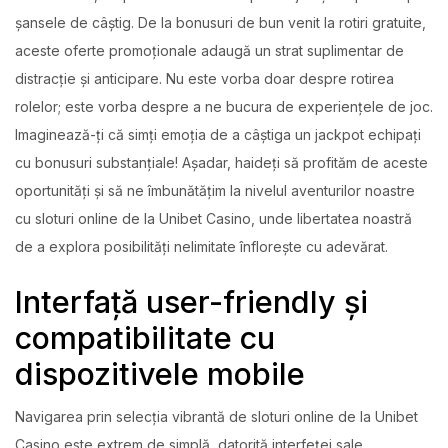
șansele de câștig. De la bonusuri de bun venit la rotiri gratuite,
aceste oferte promoționale adaugă un strat suplimentar de
distracție și anticipare. Nu este vorba doar despre rotirea
rolelor; este vorba despre a ne bucura de experiențele de joc.
Imaginează-ți că simți emoția de a câștiga un jackpot echipați
cu bonusuri substanțiale! Așadar, haideți să profităm de aceste
oportunități și să ne îmbunătățim la nivelul aventurilor noastre
cu sloturi online de la Unibet Casino, unde libertatea noastră
de a explora posibilități nelimitate înflorește cu adevărat.
Interfață user-friendly și
compatibilitate cu
dispozitivele mobile
Navigarea prin selecția vibrantă de sloturi online de la Unibet
Casino este extrem de simplă, datorită interfeței sale