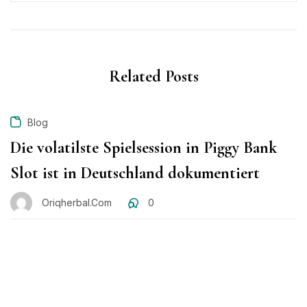
Related Posts
Blog
Die volatilste Spielsession in Piggy Bank
Slot ist in Deutschland dokumentiert
Oriqherbal.com
0