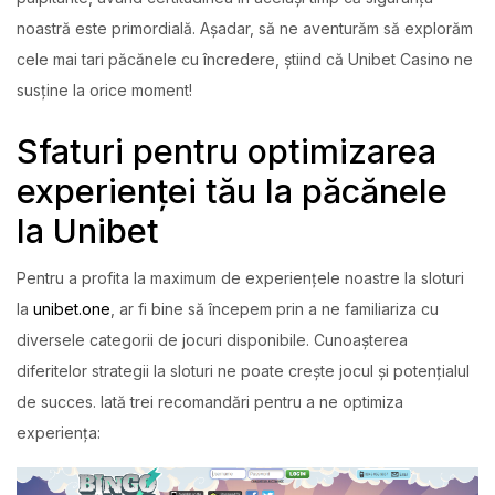
noastră este primordială. Așadar, să ne aventurăm să explorăm
cele mai tari păcănele cu încredere, știind că Unibet Casino ne
susține la orice moment!
Sfaturi pentru optimizarea
experienței tău la păcănele
la Unibet
Pentru a profita la maximum de experiențele noastre la sloturi
la
unibet.one
, ar fi bine să începem prin a ne familiariza cu
diversele categorii de jocuri disponibile. Cunoașterea
diferitelor strategii la sloturi ne poate crește jocul și potențialul
de succes. Iată trei recomandări pentru a ne optimiza
experiența: