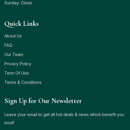
Sunday: Close
Quick Links
About Us
FAQ
Our Team
Privacy Policy
Term Of Use
Terms & Conditions
Sign Up for Our Newsletter
Leave your email to get all hot deals & news which benefit you
most!