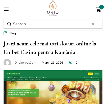
0
Sign in
Blog
Remember me
Lost password?
Joacă acum cele mai tari sloturi online la
Unibet Casino pentru România
Log in
Oriqherbal.com
March 23, 2026
0
Create an account
Login with OTP
Phone
*