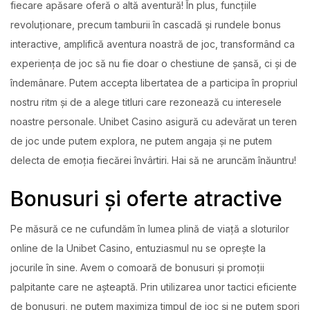
fiecare apăsare oferă o altă aventură! În plus, funcțiile
revoluționare, precum tamburii în cascadă și rundele bonus
interactive, amplifică aventura noastră de joc, transformând ca
experiența de joc să nu fie doar o chestiune de șansă, ci și de
îndemânare. Putem accepta libertatea de a participa în propriul
nostru ritm și de a alege titluri care rezonează cu interesele
noastre personale. Unibet Casino asigură cu adevărat un teren
de joc unde putem explora, ne putem angaja și ne putem
delecta de emoția fiecărei învârtiri. Hai să ne aruncăm înăuntru!
Bonusuri și oferte atractive
Pe măsură ce ne cufundăm în lumea plină de viață a sloturilor
online de la Unibet Casino, entuziasmul nu se oprește la
jocurile în sine. Avem o comoară de bonusuri și promoții
palpitante care ne așteaptă. Prin utilizarea unor tactici eficiente
de bonusuri, ne putem maximiza timpul de joc și ne putem spori