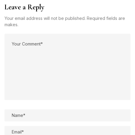
Leave a Reply
Your email address will not be published. Required fields are
makes.