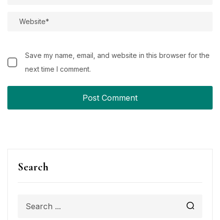
Save my name, email, and website in this browser for the
next time I comment.
Search