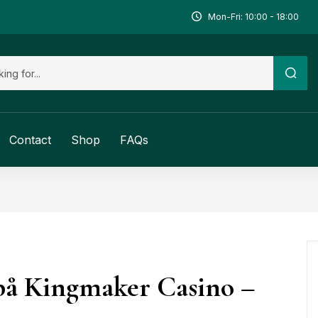
Mon-Fri: 10:00 - 18:00
Contact
Shop
FAQs
 på Kingmaker Casino –