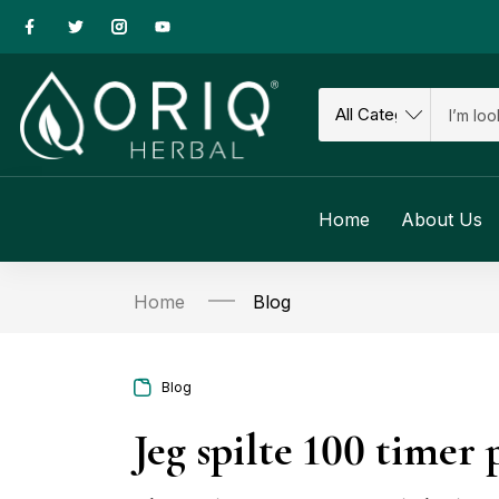
Home
About Us
Home
Blog
Blog
Jeg spilte 100 timer