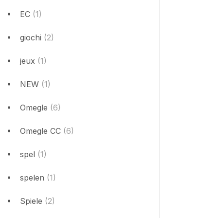
EC
(1)
giochi
(2)
jeux
(1)
NEW
(1)
Omegle
(6)
Omegle CC
(6)
spel
(1)
spelen
(1)
Spiele
(2)