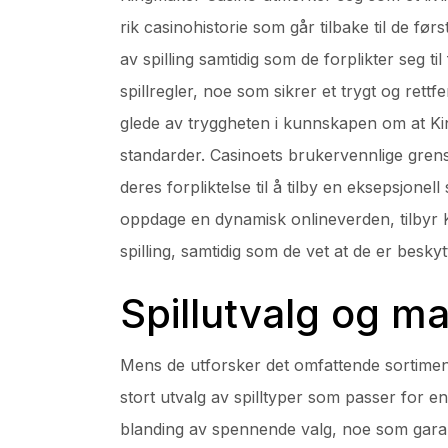
rik casinohistorie som går tilbake til de fø
av spilling samtidig som de forplikter seg til
spillregler, noe som sikrer et trygt og rett
glede av tryggheten i kunnskapen om at K
standarder. Casinoets brukervennlige gren
deres forpliktelse til å tilby en eksepsjonell
oppdage en dynamisk onlineverden, tilbyr 
spilling, samtidig som de vet at de er beskyt
Spillutvalg og m
Mens de utforsker det omfattende sortiment
stort utvalg av spilltyper som passer for e
blanding av spennende valg, noe som gara