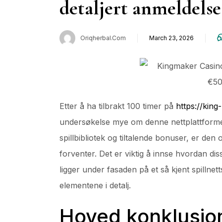
detaljert anmeldels
Oriqherbal.com
March 23, 2026
Etter å ha tilbrakt 100 timer på
https://kin
undersøkelse mye om denne nettplattforme
spillbibliotek og tiltalende bonuser, er d
forventer. Det er viktig å innse hvordan dis
ligger under fasaden på et så kjent spillnet
elementene i detalj.
Hoved konklusjo