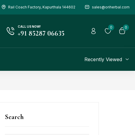
Rail Coach Factory, Kapurthala 144602
sales@oriherbal.com
CALL US NOW!
0
0
+91 85287 06635
Recently Viewed
Search