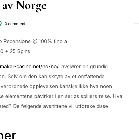
e av Norge
0
comments
g-maker-casino.net/no-no/
, avslører en grundig
n. Selv om den kan skryte av et omfattende
en overordnede opplevelsen kanskje ikke hva noen
se elementene påvirker i en seriøs spillers reise. Hva
tsted? De følgende avsnittene vil utforske disse
ner