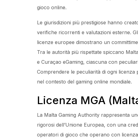
gioco online.
Le giurisdizioni più prestigiose hanno cre
verifiche ricorrenti e valutazioni esterne. 
licenze europee dimostrano un committimento 
Tra le autorità più rispettate spiccano Ma
e Curaçao eGaming, ciascuna con peculiarità d
Comprendere le peculiarità di ogni licenza 
nel contesto del gaming online mondiale.
Licenza MGA (Malt
La Malta Gaming Authority rappresenta uno 
rigorosi dell’Unione Europea, con una credi
operatori di gioco che operano con licen