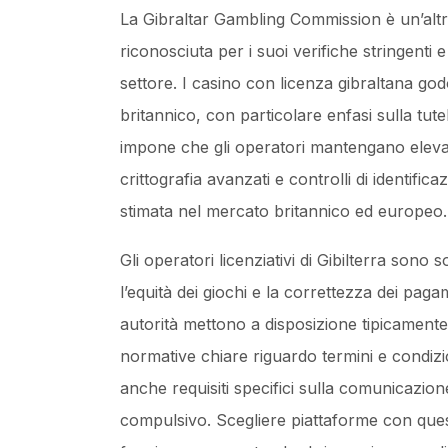
La Gibraltar Gambling Commission è un’altr
riconosciuta per i suoi verifiche stringenti 
settore. I casino con licenza gibraltana god
britannico, con particolare enfasi sulla tutel
impone che gli operatori mantengano elevati
crittografia avanzati e controlli di identific
stimata nel mercato britannico ed europeo.
Gli operatori licenziativi di Gibilterra sono
l’equità dei giochi e la correttezza dei paga
autorità mettono a disposizione tipicamente e
normative chiare riguardo termini e condiz
anche requisiti specifici sulla comunicazion
compulsivo. Scegliere piattaforme con quest