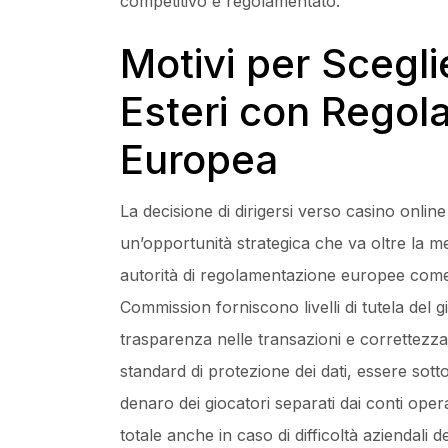
competitivo e regolamentato.
Motivi per Scegli
Esteri con Rego
Europea
La decisione di dirigersi verso casino online e
un’opportunità strategica che va oltre la me
autorità di regolamentazione europee come
Commission forniscono livelli di tutela del
trasparenza nelle transazioni e correttezza
standard di protezione dei dati, essere sott
denaro dei giocatori separati dai conti ope
totale anche in caso di difficoltà aziendali d