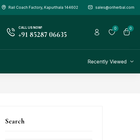
Rail Coach Factory, Kapurthala 144602
sales@oriherbal.com
CALL US NOW!
0
0
+91 85287 06635
Recently Viewed
Search