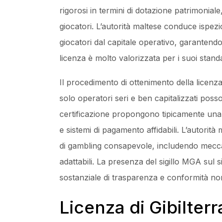
rigorosi in termini di dotazione patrimoniale
giocatori. L’autorità maltese conduce ispezi
giocatori dal capitale operativo, garantend
licenza è molto valorizzata per i suoi standa
Il procedimento di ottenimento della licen
solo operatori seri e ben capitalizzati poss
certificazione propongono tipicamente una am
e sistemi di pagamento affidabili. L’autorità
di gambling consapevole, includendo meccan
adattabili. La presenza del sigillo MGA sul 
sostanziale di trasparenza e conformità n
Licenza di Gibilterr