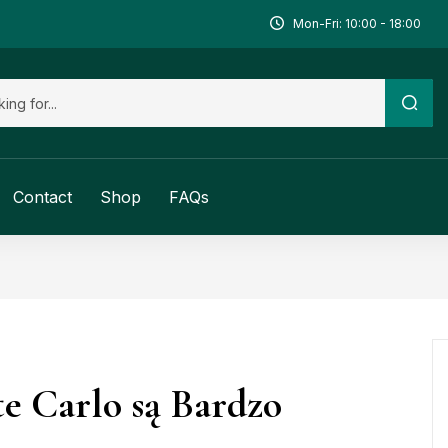
Mon-Fri: 10:00 - 18:00
Contact
Shop
FAQs
e Carlo są Bardzo