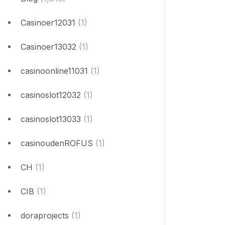
Casinoer12031
(1)
Casinoer13032
(1)
casinoonline11031
(1)
casinoslot12032
(1)
casinoslot13033
(1)
casinoudenROFUS
(1)
CH
(1)
CIB
(1)
doraprojects
(1)