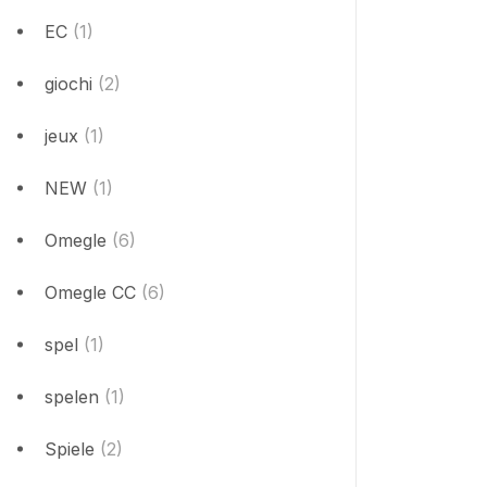
EC
(1)
giochi
(2)
jeux
(1)
NEW
(1)
Omegle
(6)
Omegle CC
(6)
spel
(1)
spelen
(1)
Spiele
(2)