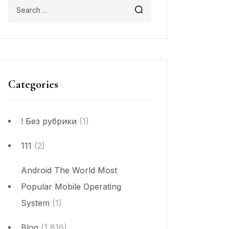
Categories
! Без рубрики
(1)
111
(2)
Android The World Most
Popular Mobile Operating
System
(1)
Blog
(1,816)