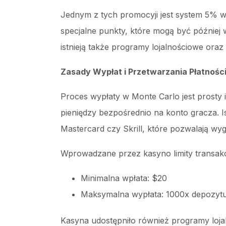
Jednym z tych promocyji jest system 5% 
specjalne punkty, które mogą być późnie
istnieją także programy lojalnościowe ora
Zasady Wypłat i Przetwarzania Płatnośc
Proces wypłaty w Monte Carlo jest prosty 
pieniędzy bezpośrednio na konto gracza. Is
Mastercard czy Skrill, które pozwalają wy
Wprowadzane przez kasyno limity transakcj
Minimalna wpłata: $20
Maksymalna wypłata: 1000x depozyt
Kasyna udostępniło również programy loja