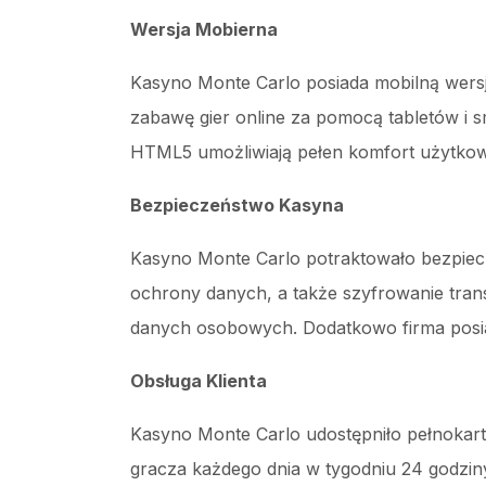
Wersja Mobierna
Kasyno Monte Carlo posiada mobilną wers
zabawę gier online za pomocą tabletów i s
HTML5 umożliwiają pełen komfort użytkow
Bezpieczeństwo Kasyna
Kasyno Monte Carlo potraktowało bezpie
ochrony danych, a także szyfrowanie tran
danych osobowych. Dodatkowo firma posia
Obsługa Klienta
Kasyno Monte Carlo udostępniło pełnokarto
gracza każdego dnia w tygodniu 24 godzin