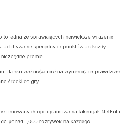
 to jedna ze sprawiających największe wrażenie
wi zdobywanie specjalnych punktów za każdy
 niezbędne premie.
niu okresu ważności można wymienić na prawdziwe
ne środki do gry.
 renomowanych oprogramowania takimi jak NetEnt i
p do ponad 1,000 rozrywek na każdego