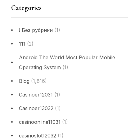
Categories
! Без рубрики
(1)
111
(2)
Android The World Most Popular Mobile
Operating System
(1)
Blog
(1,816)
Casinoer12031
(1)
Casinoer13032
(1)
casinoonline11031
(1)
casinoslot12032
(1)