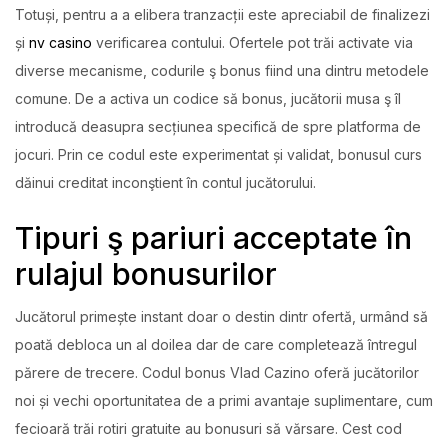
Totuși, pentru a a elibera tranzacții este apreciabil de finalizezi
și
nv casino
verificarea contului. Ofertele pot trăi activate via
diverse mecanisme, codurile ş bonus fiind una dintru metodele
comune. De a activa un codice să bonus, jucătorii musa ş îl
introducă deasupra secțiunea specifică de spre platforma de
jocuri. Prin ce codul este experimentat și validat, bonusul curs
dăinui creditat inconştient în contul jucătorului.
Tipuri ş pariuri acceptate în
rulajul bonusurilor
Jucătorul primește instant doar o destin dintr ofertă, urmând să
poată debloca un al doilea dar de care completează întregul
părere de trecere. Codul bonus Vlad Cazino oferă jucătorilor
noi și vechi oportunitatea de a primi avantaje suplimentare, cum
fecioară trăi rotiri gratuite au bonusuri să vărsare. Cest cod