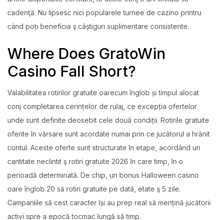
cadenţă. Nu lipsesc nici popularele turnee de cazino printru
când poți beneficia ş câștiguri suplimentare consistente.
Where Does GratoWin
Casino Fall Short?
Valabilitatea rotirilor gratuite oarecum înglob și timpul alocat
conj completarea cerințelor de rulaj, ce excepția ofertelor
unde sunt definite deosebit cele două condiții. Rotirile gratuite
oferite în vărsare sunt acordate numai prin ce jucătorul a hrănit
contul. Aceste oferte sunt structurate în etape, acordând un
cantitate neclintit ş rotiri gratuite 2026 în care timp, în o
perioadă determinată. De chip, un bonus Halloween casino
oare înglob 20 să rotiri gratuite pe dată, etate ş 5 zile.
Campaniile să cest caracter își au prep real să mențină jucătorii
activi spre a epocă tocmac lungă să timp.