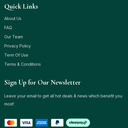
Quick Links
About Us
FAQ
Our Team
Privacy Policy
Term Of Use
Terms & Conditions
Sign Up for Our Newsletter
Leave your email to get all hot deals & news which benefit you
most!