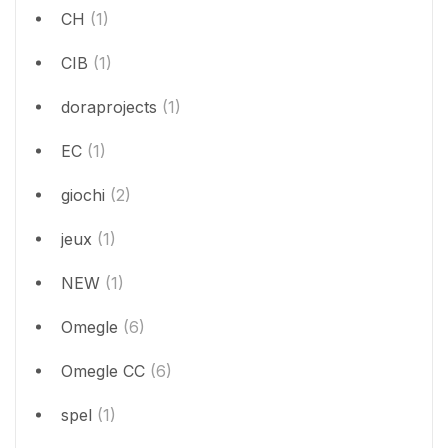
CH
(1)
CIB
(1)
doraprojects
(1)
EC
(1)
giochi
(2)
jeux
(1)
NEW
(1)
Omegle
(6)
Omegle CC
(6)
spel
(1)