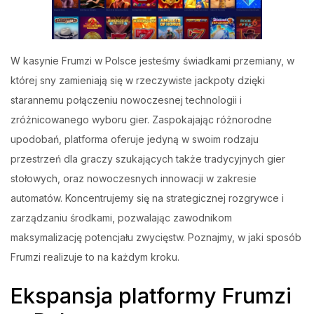
Login with OTP
W kasynie Frumzi w Polsce jesteśmy świadkami przemiany, w
Login with Password
której sny zamieniają się w rzeczywiste jackpoty dzięki
Login with Email OTP
starannemu połączeniu nowoczesnej technologii i
zróżnicowanego wyboru gier. Zaspokajając różnorodne
upodobań, platforma oferuje jedyną w swoim rodzaju
przestrzeń dla graczy szukających także tradycyjnych gier
stołowych, oraz nowoczesnych innowacji w zakresie
automatów. Koncentrujemy się na strategicznej rozgrywce i
zarządzaniu środkami, pozwalając zawodnikom
maksymalizację potencjału zwycięstw. Poznajmy, w jaki sposób
Frumzi realizuje to na każdym kroku.
Ekspansja platformy Frumzi