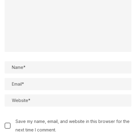
Save my name, email, and website in this browser for the
next time I comment.