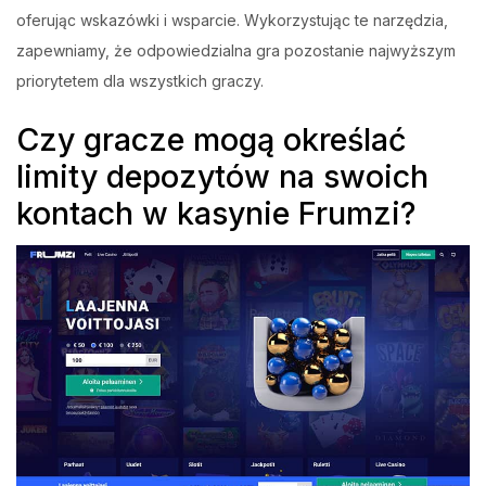
oferując wskazówki i wsparcie. Wykorzystując te narzędzia,
zapewniamy, że odpowiedzialna gra pozostanie najwyższym
priorytetem dla wszystkich graczy.
Czy gracze mogą określać
limity depozytów na swoich
kontach w kasynie Frumzi?