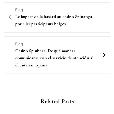
Blog
Le impact de la hasard au casino Spinanga
pour les participants belges
Blog
Casino Spinbara: De qué manera
comunicarse con el servicio de atención al
cliente en España
Related Posts