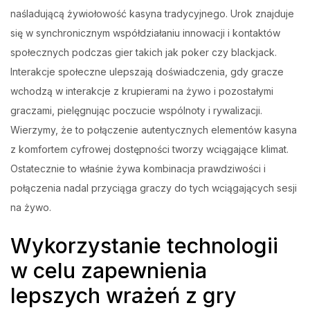
naśladującą żywiołowość kasyna tradycyjnego. Urok znajduje
się w synchronicznym współdziałaniu innowacji i kontaktów
społecznych podczas gier takich jak poker czy blackjack.
Interakcje społeczne ulepszają doświadczenia, gdy gracze
wchodzą w interakcje z krupierami na żywo i pozostałymi
graczami, pielęgnując poczucie wspólnoty i rywalizacji.
Wierzymy, że to połączenie autentycznych elementów kasyna
z komfortem cyfrowej dostępności tworzy wciągające klimat.
Ostatecznie to właśnie żywa kombinacja prawdziwości i
połączenia nadal przyciąga graczy do tych wciągających sesji
na żywo.
Wykorzystanie technologii
w celu zapewnienia
lepszych wrażeń z gry