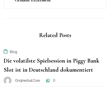
Related Posts
Blog
Die volatilste Spielsession in Piggy Bank
Slot ist in Deutschland dokumentiert
Oriqherbal.com
0