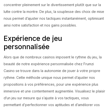
concentrer pleinement sur le divertissement plutôt que sur la
lutte contre la montre. De plus, la souplesse des choix de mise
nous permet d’ajuster nos tactiques instantanément, optimisant
ainsi notre satisfaction et nos gains possibles.
Expérience de jeu
personnalisée
Alors que de nombreux casinos imposent le rythme du jeu, la
beauté de notre expérience personnalisée chez Frumzi
Casino se trouve dans la autonomie de jouer à votre propre
rythme. Cette méthode unique nous permet d’ajuster nos
propositions à vos préférences, pour une expérience plus
immersive et une contentement augmentée. Visualisez le plaisir
d’un jeu sur mesure qui s’ajuste à vos tactiques, vous
permettant d’perfectionner vos aptitudes et d’améliorer vos