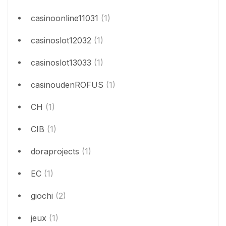
casinoonline11031
(1)
casinoslot12032
(1)
casinoslot13033
(1)
casinoudenROFUS
(1)
CH
(1)
CIB
(1)
doraprojects
(1)
EC
(1)
giochi
(2)
jeux
(1)