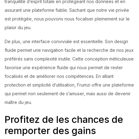
tranquillité d’esprit totale en protégeant nos données et en
assurant une plateforme fiable. Sachant que notre vie privée
est protégée, nous pouvons nous focaliser pleinement sur le
plaisir du jeu.
De plus, une interface conviviale est essentielle. Son design
fluide permet une navigation facile et la recherche de nos jeux
préférés sans complexité inutile. Cette conception méticuleuse
favorise une expérience fluide qui nous permet de rester
focalisés et de améliorer nos compétences. En alliant
protection et simplicité d’utilisation, Frumzi offre une plateforme
qui permet non seulement de s’amuser, mais aussi de devenir
maître du jeu.
Profitez de les chances de
remporter des gains