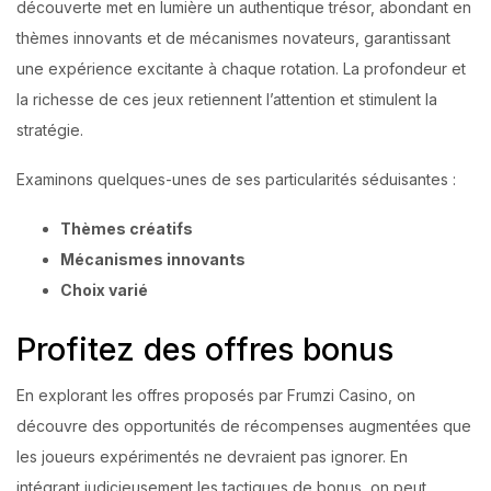
découverte met en lumière un authentique trésor, abondant en
thèmes innovants et de mécanismes novateurs, garantissant
une expérience excitante à chaque rotation. La profondeur et
la richesse de ces jeux retiennent l’attention et stimulent la
stratégie.
Examinons quelques-unes de ses particularités séduisantes :
Thèmes créatifs
Mécanismes innovants
Choix varié
Profitez des offres bonus
En explorant les offres proposés par Frumzi Casino, on
découvre des opportunités de récompenses augmentées que
les joueurs expérimentés ne devraient pas ignorer. En
intégrant judicieusement les tactiques de bonus, on peut