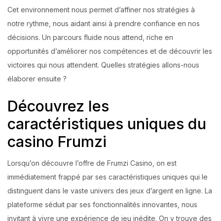
Cet environnement nous permet d’affiner nos stratégies à
Login with OTP
notre rythme, nous aidant ainsi à prendre confiance en nos
décisions. Un parcours fluide nous attend, riche en
Login with Password
opportunités d’améliorer nos compétences et de découvrir les
victoires qui nous attendent. Quelles stratégies allons-nous
Login with Email OTP
élaborer ensuite ?
Découvrez les
caractéristiques uniques du
casino Frumzi
Lorsqu’on découvre l’offre de Frumzi Casino, on est
immédiatement frappé par ses caractéristiques uniques qui le
distinguent dans le vaste univers des jeux d’argent en ligne. La
plateforme séduit par ses fonctionnalités innovantes, nous
invitant à vivre une expérience de jeu inédite. On y trouve des