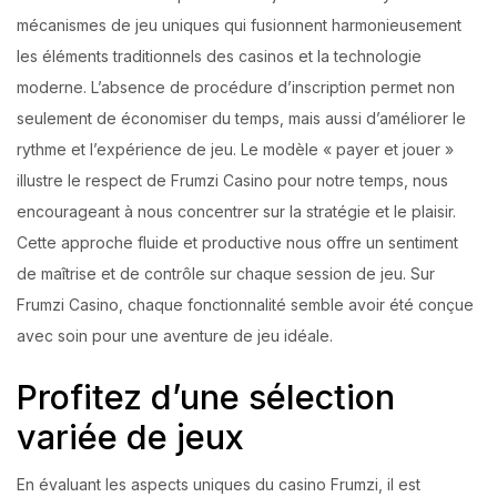
mécanismes de jeu uniques qui fusionnent harmonieusement
les éléments traditionnels des casinos et la technologie
moderne. L’absence de procédure d’inscription permet non
seulement de économiser du temps, mais aussi d’améliorer le
rythme et l’expérience de jeu. Le modèle « payer et jouer »
illustre le respect de Frumzi Casino pour notre temps, nous
encourageant à nous concentrer sur la stratégie et le plaisir.
Cette approche fluide et productive nous offre un sentiment
de maîtrise et de contrôle sur chaque session de jeu. Sur
Frumzi Casino, chaque fonctionnalité semble avoir été conçue
avec soin pour une aventure de jeu idéale.
Profitez d’une sélection
variée de jeux
En évaluant les aspects uniques du casino Frumzi, il est