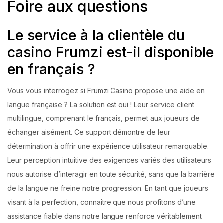
Foire aux questions
Le service à la clientèle du
casino Frumzi est-il disponible
en français ?
Vous vous interrogez si Frumzi Casino propose une aide en
langue française ? La solution est oui ! Leur service client
multilingue, comprenant le français, permet aux joueurs de
échanger aisément. Ce support démontre de leur
détermination à offrir une expérience utilisateur remarquable.
Leur perception intuitive des exigences variés des utilisateurs
nous autorise d’interagir en toute sécurité, sans que la barrière
de la langue ne freine notre progression. En tant que joueurs
visant à la perfection, connaître que nous profitons d’une
assistance fiable dans notre langue renforce véritablement