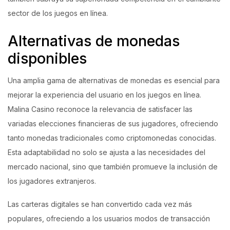
sector de los juegos en línea.
Alternativas de monedas
disponibles
Una amplia gama de alternativas de monedas es esencial para
mejorar la experiencia del usuario en los juegos en línea.
Malina Casino reconoce la relevancia de satisfacer las
variadas elecciones financieras de sus jugadores, ofreciendo
tanto monedas tradicionales como criptomonedas conocidas.
Esta adaptabilidad no solo se ajusta a las necesidades del
mercado nacional, sino que también promueve la inclusión de
los jugadores extranjeros.
Las carteras digitales se han convertido cada vez más
populares, ofreciendo a los usuarios modos de transacción