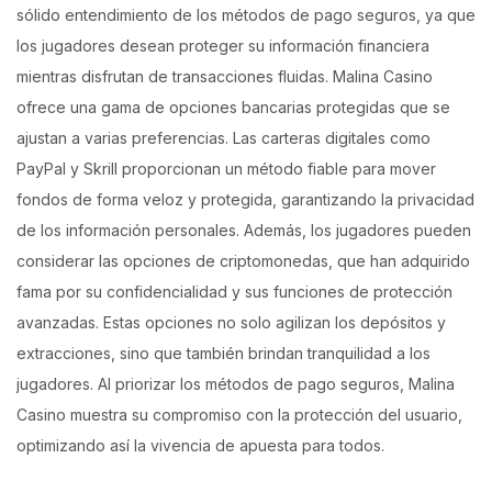
sólido entendimiento de los métodos de pago seguros, ya que
los jugadores desean proteger su información financiera
mientras disfrutan de transacciones fluidas. Malina Casino
ofrece una gama de opciones bancarias protegidas que se
ajustan a varias preferencias. Las carteras digitales como
PayPal y Skrill proporcionan un método fiable para mover
fondos de forma veloz y protegida, garantizando la privacidad
de los información personales. Además, los jugadores pueden
considerar las opciones de criptomonedas, que han adquirido
fama por su confidencialidad y sus funciones de protección
avanzadas. Estas opciones no solo agilizan los depósitos y
extracciones, sino que también brindan tranquilidad a los
jugadores. Al priorizar los métodos de pago seguros, Malina
Casino muestra su compromiso con la protección del usuario,
optimizando así la vivencia de apuesta para todos.