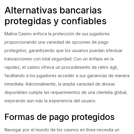
Alternativas bancarias
protegidas y confiables
Malina Casino enfoca la protección de sus jugadores
proporcionando una variedad de opciones de pago
protegidos, garantizando que los usuarios puedan efectuar
transacciones con total seguridad. Con un énfasis en la
rapidez, el casino ofrece un procedimiento de retiro ágil,
facilitando a los jugadores acceder a sus ganancias de manera
inmediata. Adicionalmente, la amplia variedad de divisas
disponibles cumple las requerimientos de una clientela global,
mejorando aún más la experiencia del usuario.
Formas de pago protegidos
Navegar por el mundo de los casinos en línea necesita un