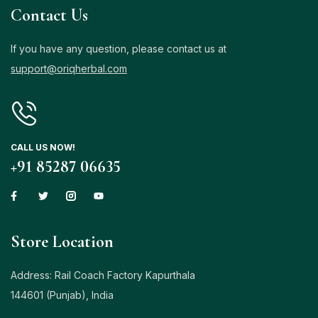
Contact Us
If you have any question, please contact us at
support@oriqherbal.com
CALL US NOW!
+91 85287 06635
Store Location
Address: Rail Coach Factory Kapurthala
144601 (Punjab), India