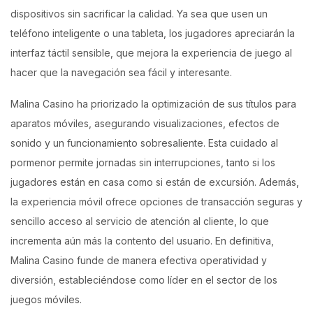
dispositivos sin sacrificar la calidad. Ya sea que usen un
teléfono inteligente o una tableta, los jugadores apreciarán la
interfaz táctil sensible, que mejora la experiencia de juego al
hacer que la navegación sea fácil y interesante.
Malina Casino ha priorizado la optimización de sus títulos para
aparatos móviles, asegurando visualizaciones, efectos de
sonido y un funcionamiento sobresaliente. Esta cuidado al
pormenor permite jornadas sin interrupciones, tanto si los
jugadores están en casa como si están de excursión. Además,
la experiencia móvil ofrece opciones de transacción seguras y
sencillo acceso al servicio de atención al cliente, lo que
incrementa aún más la contento del usuario. En definitiva,
Malina Casino funde de manera efectiva operatividad y
diversión, estableciéndose como líder en el sector de los
juegos móviles.