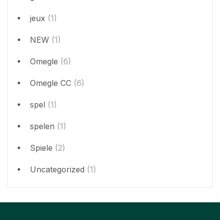
jeux
(1)
NEW
(1)
Omegle
(6)
Omegle CC
(6)
spel
(1)
spelen
(1)
Spiele
(2)
Uncategorized
(1)