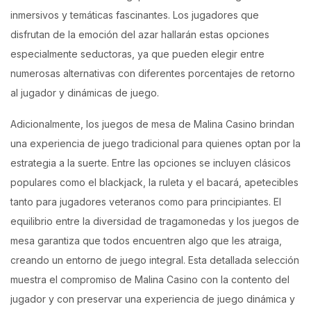
inmersivos y temáticas fascinantes. Los jugadores que
disfrutan de la emoción del azar hallarán estas opciones
especialmente seductoras, ya que pueden elegir entre
numerosas alternativas con diferentes porcentajes de retorno
al jugador y dinámicas de juego.
Adicionalmente, los juegos de mesa de Malina Casino brindan
una experiencia de juego tradicional para quienes optan por la
estrategia a la suerte. Entre las opciones se incluyen clásicos
populares como el blackjack, la ruleta y el bacará, apetecibles
tanto para jugadores veteranos como para principiantes. El
equilibrio entre la diversidad de tragamonedas y los juegos de
mesa garantiza que todos encuentren algo que les atraiga,
creando un entorno de juego integral. Esta detallada selección
muestra el compromiso de Malina Casino con la contento del
jugador y con preservar una experiencia de juego dinámica y