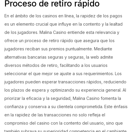
Proceso de retiro rápido
En el ámbito de los casinos en línea, la rapidez de los pagos
es un elemento crucial que influye en la contento y la lealtad
de los jugadores. Malina Casino entiende esta relevancia y
ofrece un proceso de retiro rápido que asegura que los
jugadores reciban sus premios puntualmente. Mediante
alternativas bancarias seguras y seguras, la web admite
diversos métodos de retiro, facilitando a los usuarios
seleccionar el que mejor se ajuste a sus requerimientos. Los
jugadores pueden esperar transacciones rápidos, reduciendo
los plazos de espera y optimizando su experiencia general. Al
priorizar la eficacia y la seguridad, Malina Casino fomenta la
confianza y conserva a su clientela comprometida. Este énfasis
en la rapidez de las transacciones no solo refleja el
compromiso del casino con la contento del usuario, sino que
también subraya su superioridad competencia en el cambiante