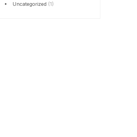
Uncategorized
(1)