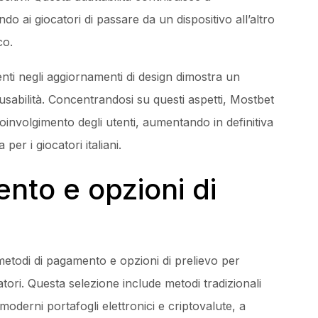
 ai giocatori di passare da un dispositivo all’altro
co.
tenti negli aggiornamenti di design dimostra un
usabilità. Concentrandosi su questi aspetti, Mostbet
coinvolgimento degli utenti, aumentando in definitiva
per i giocatori italiani.
nto e opzioni di
etodi di pagamento e opzioni di prelievo per
atori. Questa selezione include metodi tradizionali
moderni portafogli elettronici e criptovalute, a