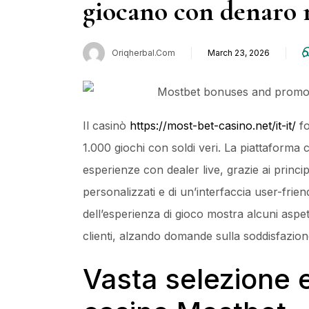
giocano con denaro r
Oriqherbal.com
March 23, 2026
Il casinò
https://most-bet-casino.net/it-it/
fo
1.000 giochi con soldi veri. La piattaform
esperienze con dealer live, grazie ai princip
personalizzati e di un’interfaccia user-frien
dell’esperienza di gioco mostra alcuni aspett
clienti, alzando domande sulla soddisfazion
Vasta selezione e 