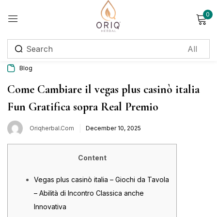
0
Sign in
Blog
Remember me
Lost password?
Come Cambiare il vegas plus casinò italia
Fun Gratifica sopra Real Premio
Log in
Oriqherbal.com
December 10, 2025
Create an account
Content
Login with OTP
Vegas plus casinò italia – Giochi da Tavola
Phone
*
– Abilità di Incontro Classica anche
Innovativa