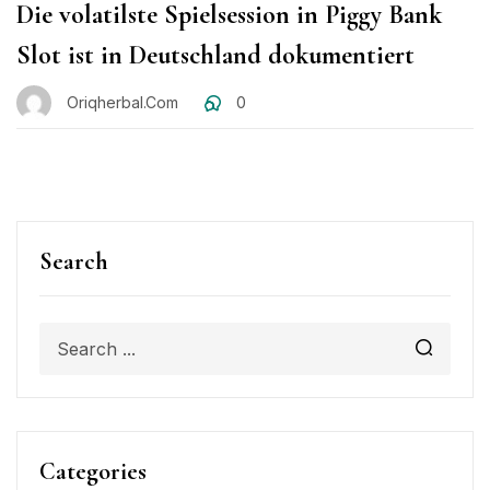
Die volatilste Spielsession in Piggy Bank
Slot ist in Deutschland dokumentiert
Oriqherbal.com
0
Search
Categories