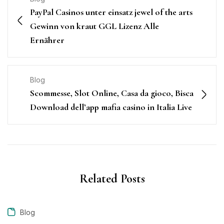
PayPal Casinos unter einsatz jewel of the arts
Gewinn von kraut GGL Lizenz Alle
Ernährer
Blog
Scommesse, Slot Online, Casa da gioco, Bisca
Download dell’app mafia casino in Italia Live
Related Posts
Blog