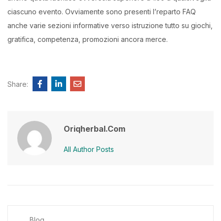
ciascuno evento. Ovviamente sono presenti l’reparto FAQ
anche varie sezioni informative verso istruzione tutto su giochi,
gratifica, competenza, promozioni ancora merce.
Share:
Oriqherbal.com
All Author Posts
Blog