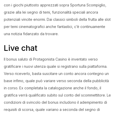
con i giochi piuttosto apprezzati sopra Sportuna Scompiglio,
grazie alla lei segno di temi, funzionalità speciali ancora
potenziali vincite enormi. Dai classici simboli della frutta alle slot
per temi cinematografici anche fantastici, c’è continuamente
una notizia fidanzato da trovare.
Live chat
Il bonus saluto di Protagonista Casinо è inventato verso
gratificare i nuovi utenza quale si registrano sulla piattaforma.
Verso riceverlo, basta suscitare un conto ancora contegno un
base infimo, quale può variare verso seconda della pubblicità
in corso. Ex completata la catalogazione anche il fondo, il
gratifica verrà qualificato subito sul conto del scommettitore. Le
condizioni di svincolo del bonus includono il adempimento di
requisiti di scorsa, quale variano a seconda del segno di