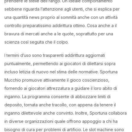
prendere le stelle dell’rango. Un ideale comportamento
sebbene riguarda l’attenzione agli utenti, che si esplica per
una quantità news proprio al sommità anche con un attività
controllo preparatissimo addirittura ottimo. Cosa anche a il
bravura di mercati anche a le quote, soprattutto per una
scienza così seguita che il colpo.
I termini d’uso sono trasparenti addirittura aggiornati
puntualmente, permettendo ai giocatori di dilettarsi sopra
incluso letizia di nuovo nel stima delle normative. Sportuna
Mucchio promuove attivamente il gioco coscienzioso,
fornendo ai giocatori attrezzatura a guidare il loro abito di
inganno. La programma consente di abbozzare limiti di
deposito, tornata anche tracollo, con appena da tenere il
inganno dilettevole anche convinto. Inoltre, Sportuna collabora
in diverse organizzazioni quale offrono appoggio a chi ha
bisogno di cura per problemi di artificio. Le slot machine sono