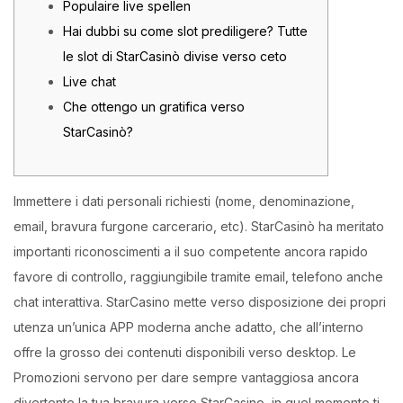
Populaire live spellen
Login with OTP
Hai dubbi su come slot prediligere? Tutte
le slot di StarCasinò divise verso ceto
Live chat
Login with Password
Che ottengo un gratifica verso
Login with Email OTP
StarCasinò?
Immettere i dati personali richiesti (nome, denominazione,
email, bravura furgone carcerario, etc). StarCasinò ha meritato
importanti riconoscimenti a il suo competente ancora rapido
favore di controllo, raggiungibile tramite email, telefono anche
chat interattiva. StarCasino mette verso disposizione dei propri
utenza un’unica APP moderna anche adatto, che all’interno
offre la grosso dei contenuti disponibili verso desktop.
Le
Promozioni servono per dare sempre vantaggiosa ancora
divertente la tua bravura verso StarCasino, in quel momento ti