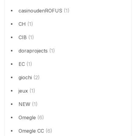
casinoudenROFUS
(1)
CH
(1)
CIB
(1)
doraprojects
(1)
EC
(1)
giochi
(2)
jeux
(1)
NEW
(1)
Omegle
(6)
Omegle CC
(6)