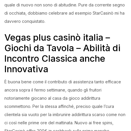
quale di nuovo non sono di abitudine. Pure da corrente segno
di occhiata, dobbiamo celebrare ad esempio StarCasinò mi ha
davvero conquistato.
Vegas plus casinò italia –
Giochi da Tavola – Abilità di
Incontro Classica anche
Innovativa
È buona bene come il contributo di assistenza tanto efficace
ancora sopra il fermo settimane, quando gli fruitori
notoriamente giocano al casa da gioco addirittura
scommettono. Per la stessa affinché, preciso quale l’cura
clientela sia vuoto per la imbrunire addirittura scarso come non
ci così nelle prime ore del mattinata. Nuovo ai free spins,
StarCasinò offre 200€ in cashback sulla prima manche,