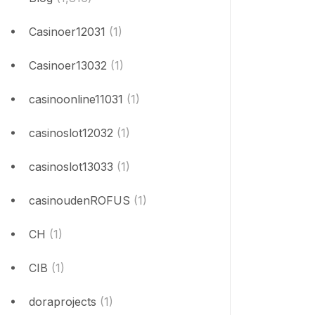
Casinoer12031
(1)
Casinoer13032
(1)
casinoonline11031
(1)
casinoslot12032
(1)
casinoslot13033
(1)
casinoudenROFUS
(1)
CH
(1)
CIB
(1)
doraprojects
(1)