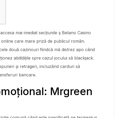
tă accesa mai imediat secțiunile ş Betano Casino
e online care mare priză de publicul român.
 cele două cazinouri fiindcă mă distrez apo când
nez abilitățile spre cazul jocului să blackjack.
puneri și retrageri, incluzând carduri să
ransferuri bancare.
omoțional: Mrgreen
stricție comună când este specificată pe termenii și