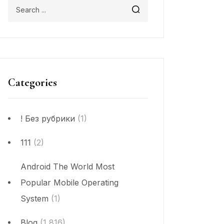
Categories
! Без рубрики
(1)
111
(2)
Android The World Most
Popular Mobile Operating
System
(1)
Blog
(1,816)