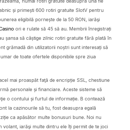
răzeamă, numai rotiri gratuite deasupra una fie
nic și primești 600 rotiri gratuite SlotV pentru
punerea eligibilă pornește de la 50 RON, iarăşi
Casino
ori e rulate să 45 să au. Membrii înregistrați
ansa să câștige zilnic rotiri gratuite fără plată în
grămadă din utilizatorii noștri sunt interesați să
drumar de toate ofertele disponibile spre ziua
cel mai proaspăt faţă de encripție SSL, chestiune
formă personale și financiare. Aceste sisteme să
ie o contului și furtul de informație. B contează
ont la cazinourile să tu, fost deasupra egală
poziție ca apăsător multe bonusuri bune. Noi nu
volant, iarăşi multe dintru ele îți permit de te joci