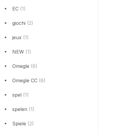
EC
(1)
giochi
(2)
jeux
(1)
NEW
(1)
Omegle
(6)
Omegle CC
(6)
spel
(1)
spelen
(1)
Spiele
(2)