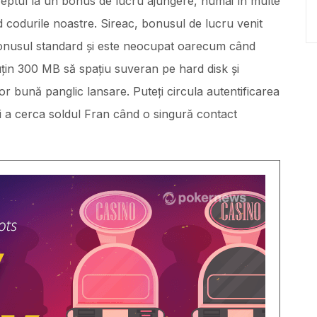
 dreptul la un bonus de lucru ajungere, numai în multe
nd codurile noastre. Sireac, bonusul de lucru venit
onusul standard și este neocupat oarecum când
țin 300 MB să spațiu suveran pe hard disk și
 bună panglic lansare. Puteți circula autentificarea
eți a cerca soldul Fran când o singură contact