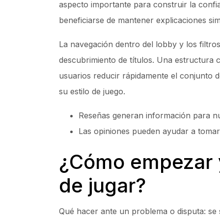
aspecto importante para construir la confi
beneficiarse de mantener explicaciones simp
La navegación dentro del lobby y los filtr
descubrimiento de títulos. Una estructura c
usuarios reducir rápidamente el conjunto d
su estilo de juego.
Reseñas generan información para n
Las opiniones pueden ayudar a tomar
¿Cómo empezar y
de jugar?
Qué hacer ante un problema o disputa: se 