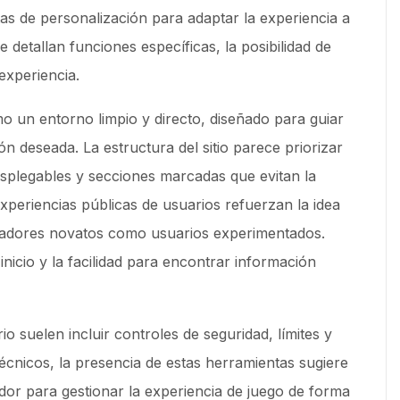
as de personalización para adaptar la experiencia a
 detallan funciones específicas, la posibilidad de
experiencia.
o un entorno limpio y directo, diseñado para guiar
ión deseada. La estructura del sitio parece priorizar
esplegables y secciones marcadas que evitan la
experiencias públicas de usuarios refuerzan la idea
ugadores novatos como usuarios experimentados.
 inicio y la facilidad para encontrar información
o suelen incluir controles de seguridad, límites y
técnicos, la presencia de estas herramientas sugiere
or para gestionar la experiencia de juego de forma