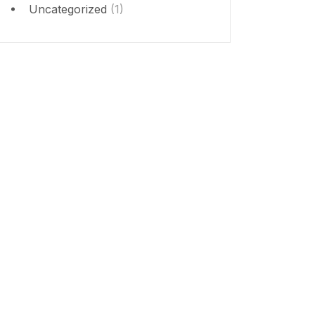
Uncategorized
(1)