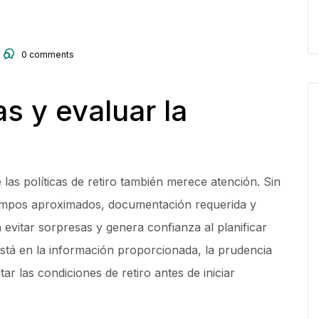
0
comments
s y evaluar la
 las políticas de retiro también merece atención. Sin
empos aproximados, documentación requerida y
 evitar sorpresas y genera confianza al planificar
 está en la información proporcionada, la prudencia
tar las condiciones de retiro antes de iniciar