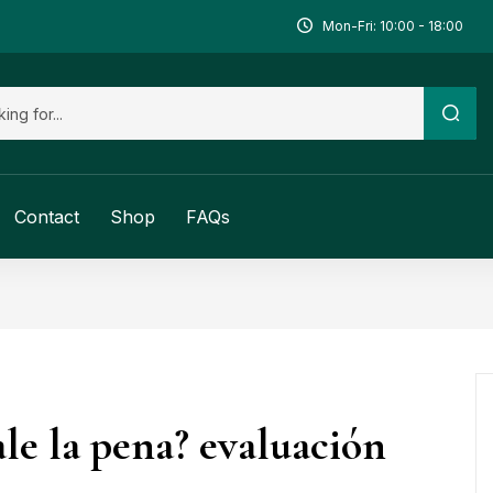
Mon-Fri: 10:00 - 18:00
Contact
Shop
FAQs
ale la pena? evaluación