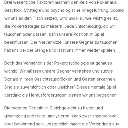
Drei wesentliche Faktoren machen den Reiz von Poker aus:
Geschick, Strategie und psychologische Kriegsführung. Sobald
wir uns an den Tisch setzen, wird uns klar, wie wichtig es ist,
die Pokerstrategie zu meistern. Jede Entscheidung, ob wir
täuschen oder passen, kann unsere Position im Spiel
beeinflussen. Der Nervenkitzel, unsere Gegner zu täuschen,
hält uns bei der Stange und lässt uns immer wieder spielen.
Doch das Verständnis der Pokerpsychologie ist genauso
wichtig. Wir müssen unsere Gegner verstehen und subtile
Signale in ihren Gesichtsausdrücken und Gesten erkennen.
Sind sie zuversichtlich oder unsicher? Dieses mentale Spiel
verstärkt die Herausforderungen, denen wir uns begegnen.
Die eigenen Gefühle im Gleichgewicht zu halten und
gleichzeitig andere zu analysieren, kann zwar anspruchsvoll,
aber belohnend sein. Letztendlich macht die Verbindung aus