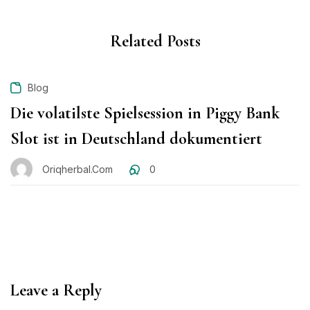
Related Posts
Blog
Die volatilste Spielsession in Piggy Bank
Slot ist in Deutschland dokumentiert
Oriqherbal.com
0
Leave a Reply