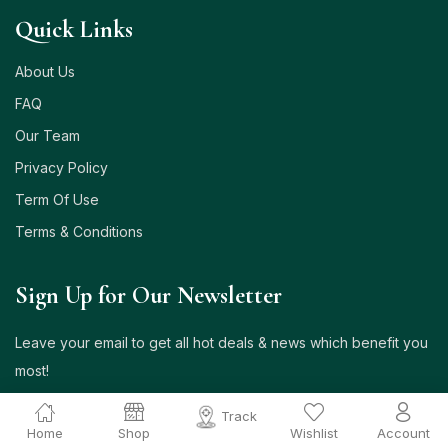
Quick Links
About Us
FAQ
Our Team
Privacy Policy
Term Of Use
Terms & Conditions
Sign Up for Our Newsletter
Leave your email to get all hot deals & news which benefit you
most!
Track
Home
Shop
Wishlist
Account