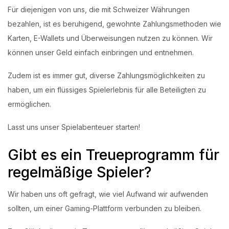
Für diejenigen von uns, die mit Schweizer Währungen
bezahlen, ist es beruhigend, gewohnte Zahlungsmethoden wie
Karten, E-Wallets und Überweisungen nutzen zu können. Wir
können unser Geld einfach einbringen und entnehmen.
Zudem ist es immer gut, diverse Zahlungsmöglichkeiten zu
haben, um ein flüssiges Spielerlebnis für alle Beteiligten zu
ermöglichen.
Lasst uns unser Spielabenteuer starten!
Gibt es ein Treueprogramm für
regelmäßige Spieler?
Wir haben uns oft gefragt, wie viel Aufwand wir aufwenden
sollten, um einer Gaming-Plattform verbunden zu bleiben.