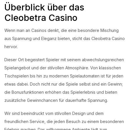
Überblick über das
Cleobetra Casino
Wenn man an Casinos denkt, die eine besondere Mischung
aus Spannung und Eleganz bieten, sticht das Cleobetra Casino
hervor.
Dieser Ort begeistert Spieler mit seinem abwechslungsreichen
Spielangebot und der stilvollen Atmosphäre. Von klassischen
Tischspielen bis hin zu modernen Spielautomaten ist für jeden
etwas dabei. Doch nicht nur die Spiele selbst sind ein Gewinn;
die Bonusfunktionen erhöhen das Spielerlebnis und bieten
zusätzliche Gewinnchancen für dauerhafte Spannung.
Wir sind beeindruckt vom stilvollen Design und dem
freundlichen Service, die jeden Besuch zu einem besonderen
Erlebnis machen. Das willkommene Ambiente lädt zum