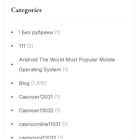
Categories
! Без рубрики
(1)
111
(2)
Android The World Most Popular Mobile
Operating System
(1)
Blog
(1,816)
Casinoer12031
(1)
Casinoer13032
(1)
casinoonline11031
(1)
casinoslot12032
(1)