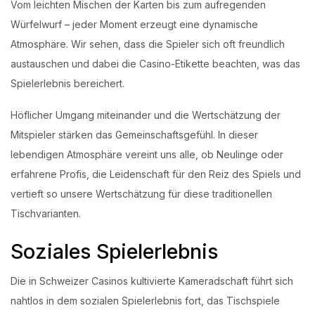
Vom leichten Mischen der Karten bis zum aufregenden
Würfelwurf – jeder Moment erzeugt eine dynamische
Atmosphäre. Wir sehen, dass die Spieler sich oft freundlich
austauschen und dabei die Casino-Etikette beachten, was das
Spielerlebnis bereichert.
Höflicher Umgang miteinander und die Wertschätzung der
Mitspieler stärken das Gemeinschaftsgefühl. In dieser
lebendigen Atmosphäre vereint uns alle, ob Neulinge oder
erfahrene Profis, die Leidenschaft für den Reiz des Spiels und
vertieft so unsere Wertschätzung für diese traditionellen
Tischvarianten.
Soziales Spielerlebnis
Die in Schweizer Casinos kultivierte Kameradschaft führt sich
nahtlos in dem sozialen Spielerlebnis fort, das Tischspiele