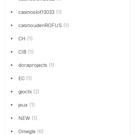
casinoslot13033
(1)
casinoudenROFUS
(1)
CH
(1)
CIB
(1)
doraprojects
(1)
EC
(1)
giochi
(2)
jeux
(1)
NEW
(1)
Omegle
(6)