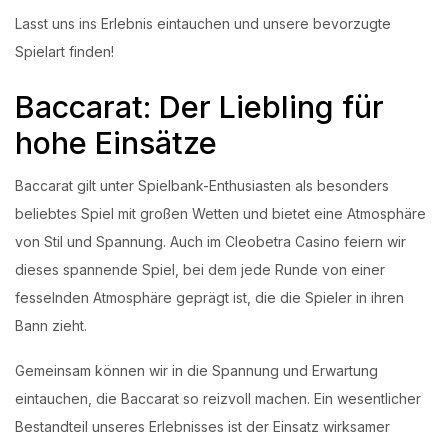
Lasst uns ins Erlebnis eintauchen und unsere bevorzugte
Spielart finden!
Baccarat: Der Liebling für
hohe Einsätze
Baccarat gilt unter Spielbank-Enthusiasten als besonders
beliebtes Spiel mit großen Wetten und bietet eine Atmosphäre
von Stil und Spannung. Auch im Cleobetra Casino feiern wir
dieses spannende Spiel, bei dem jede Runde von einer
fesselnden Atmosphäre geprägt ist, die die Spieler in ihren
Bann zieht.
Gemeinsam können wir in die Spannung und Erwartung
eintauchen, die Baccarat so reizvoll machen. Ein wesentlicher
Bestandteil unseres Erlebnisses ist der Einsatz wirksamer