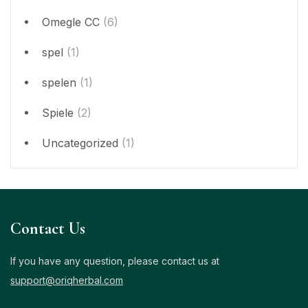
Omegle CC
(6)
spel
(1)
spelen
(1)
Spiele
(2)
Uncategorized
(1)
Contact Us
If you have any question, please contact us at
support@oriqherbal.com