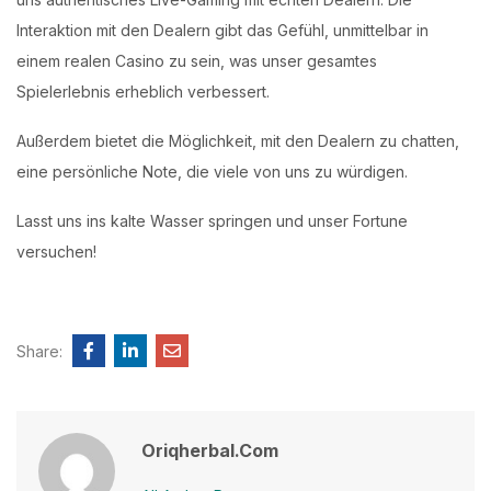
Interaktion mit den Dealern gibt das Gefühl, unmittelbar in
einem realen Casino zu sein, was unser gesamtes
Spielerlebnis erheblich verbessert.
Außerdem bietet die Möglichkeit, mit den Dealern zu chatten,
eine persönliche Note, die viele von uns zu würdigen.
Lasst uns ins kalte Wasser springen und unser Fortune
versuchen!
Share:
Oriqherbal.com