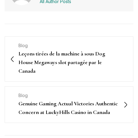
All Author Posts
Blog
Leçons tirées de la machine à sous Dog
House Megaways slot partagée par le
Canada
Blog
Genuine Gaming Actual Victories Authentic
Concern at LuckyHills Casino in Canada