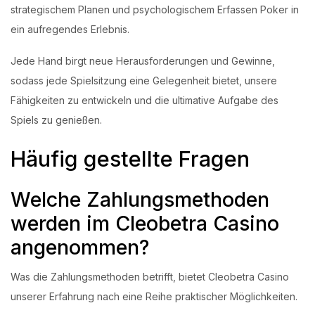
strategischem Planen und psychologischem Erfassen Poker in
ein aufregendes Erlebnis.
Jede Hand birgt neue Herausforderungen und Gewinne,
sodass jede Spielsitzung eine Gelegenheit bietet, unsere
Fähigkeiten zu entwickeln und die ultimative Aufgabe des
Spiels zu genießen.
Häufig gestellte Fragen
Welche Zahlungsmethoden
werden im Cleobetra Casino
angenommen?
Was die Zahlungsmethoden betrifft, bietet Cleobetra Casino
unserer Erfahrung nach eine Reihe praktischer Möglichkeiten.