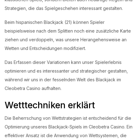
Strategien, die das Spielgeschehen interessant gestalten.
Beim hispanischen Blackjack (21) können Spieler
beispielsweise nach dem Splitten noch eine zusätzliche Karte
ziehen und verdoppeln, was unsere Herangehensweise an
Wetten und Entscheidungen modifiziert.
Das Erfassen dieser Variationen kann unser Spielerlebnis
optimieren und es interessanter und strategischer gestalten,
während wir uns in der fesselnden Welt des Blackjack im
Cleobetra Casino aufhalten.
Wetttechniken erklärt
Die Beherrschung von Wettstrategien ist entscheidend für die
Optimierung unseres Blackjack-Spiels im Cleobetra Casino. Ein
effektiver Ansatz ist die Anwendung von Wettsystemen, die