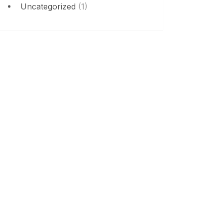
Uncategorized
(1)