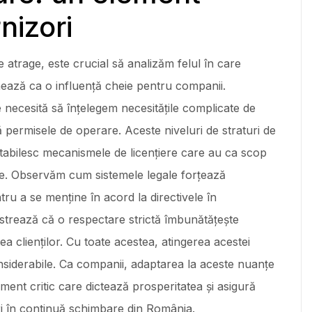
nizori
ne atrage, este crucial să analizăm felul în care
ează ca o influență cheie pentru companii.
ecesită să înțelegem necesitățile complicate de
permisele de operare. Aceste niveluri de straturi de
tabilesc mecanismele de licențiere care au ca scop
ale. Observăm cum sistemele legale forțează
tru a se menține în acord la directivele în
trează că o respectare strictă îmbunătățește
ea clienților. Cu toate acestea, atingerea acestei
nsiderabile. Ca companii, adaptarea la aceste nuanțe
ement critic care dictează prosperitatea și asigură
ri în continuă schimbare din România.