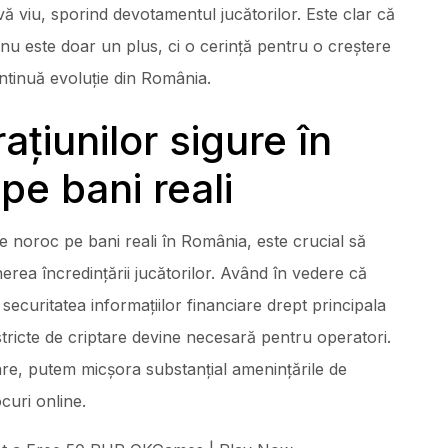
vă viu, sporind devotamentul jucătorilor. Este clar că
 nu este doar un plus, ci o cerință pentru o creștere
ontinuă evoluție din România.
ațiunilor sigure în
pe bani reali
de noroc pe bani reali în România, este crucial să
nerea încredințării jucătorilor. Având în vedere că
ecuritatea informațiilor financiare drept principala
tricte de criptare devine necesară pentru operatori.
tare, putem micșora substanțial amenințările de
ocuri online.