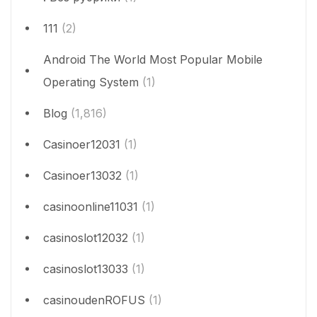
111
(2)
Android The World Most Popular Mobile
Operating System
(1)
Blog
(1,816)
Casinoer12031
(1)
Casinoer13032
(1)
casinoonline11031
(1)
casinoslot12032
(1)
casinoslot13033
(1)
casinoudenROFUS
(1)