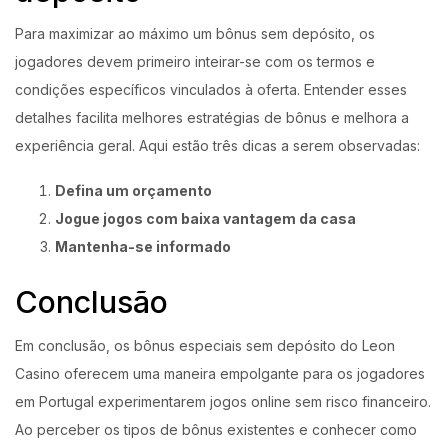
Para maximizar ao máximo um bônus sem depósito, os
jogadores devem primeiro inteirar-se com os termos e
condições específicos vinculados à oferta. Entender esses
detalhes facilita melhores estratégias de bônus e melhora a
experiência geral. Aqui estão três dicas a serem observadas:
Defina um orçamento
Jogue jogos com baixa vantagem da casa
Mantenha-se informado
Conclusão
Em conclusão, os bônus especiais sem depósito do Leon
Casino oferecem uma maneira empolgante para os jogadores
em Portugal experimentarem jogos online sem risco financeiro.
Ao perceber os tipos de bônus existentes e conhecer como