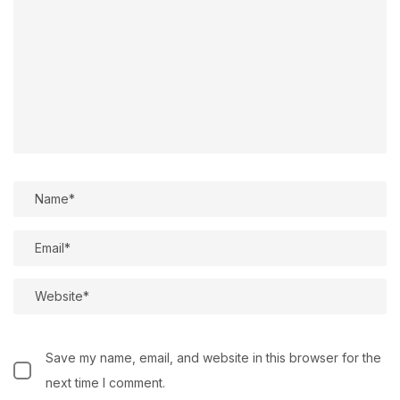
Save my name, email, and website in this browser for the
next time I comment.