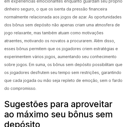
em experiências emocionantes enquanto guardam seu próprio
dinheiro seguro, o que os isenta da pressão financeira
normalmente relacionada aos jogos de azar. As oportunidades
dos bônus sem depósito não apenas criam uma atmosfera de
jogo relaxante, mas também atuam como motivações
atraentes, motivando os novatos a procurarem. Além disso,
esses bônus permitem que os jogadores criem estratégias e
experimentem vários jogos, aumentando seu conhecimento
sobre jogos. Em suma, os bônus sem depósito possibilitam que
os jogadores desfrutem seu tempo sem restrições, garantindo
que cada jogada ou mão seja repleto de emoção, sem o fardo
do compromisso.
Sugestões para aproveitar
ao máximo seu bônus sem
depósito