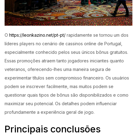
Login with OTP
Login with Password
O
https://leonkazino.net/pt-pt/
rapidamente se tornou um dos
Login with Email OTP
líderes players no cenário de cassinos online de Portugal,
especialmente conhecido pelos seus únicos bônus gratuitos.
Essas promoções atraem tanto jogadores iniciantes quanto
veteranos, oferecendo-lhes uma maneira segura de
experimentar títulos sem compromisso financeiro. Os usuários
podem se inscrever facilmente, mas muitos podem se
questionar quais tipos de bônus são disponibilizados e como
maximizar seu potencial. Os detalhes podem influenciar
profundamente a experiência geral de jogo.
Principais conclusões