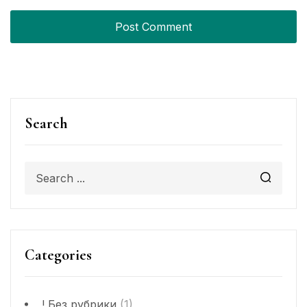
Search
Categories
! Без рубрики
(1)