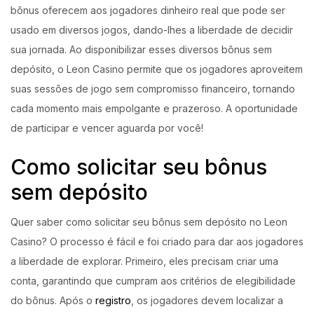
bônus oferecem aos jogadores dinheiro real que pode ser
usado em diversos jogos, dando-lhes a liberdade de decidir
sua jornada. Ao disponibilizar esses diversos bônus sem
depósito, o Leon Casino permite que os jogadores aproveitem
suas sessões de jogo sem compromisso financeiro, tornando
cada momento mais empolgante e prazeroso. A oportunidade
de participar e vencer aguarda por você!
Como solicitar seu bônus
sem depósito
Quer saber como solicitar seu bônus sem depósito no Leon
Casino? O processo é fácil e foi criado para dar aos jogadores
a liberdade de explorar. Primeiro, eles precisam criar uma
conta, garantindo que cumpram aos critérios de elegibilidade
do bônus. Após o
registro
, os jogadores devem localizar a