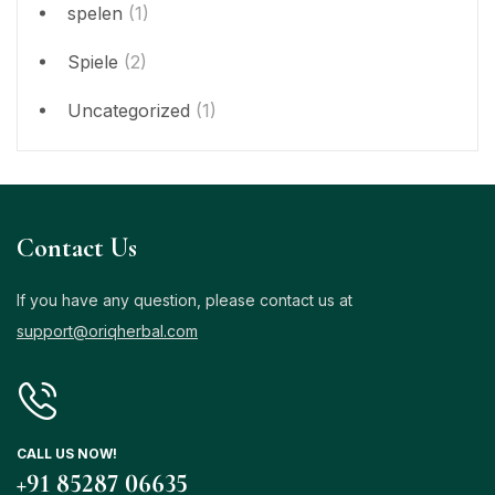
spelen
(1)
Spiele
(2)
Uncategorized
(1)
Contact Us
If you have any question, please contact us at
support@oriqherbal.com
CALL US NOW!
+91 85287 06635