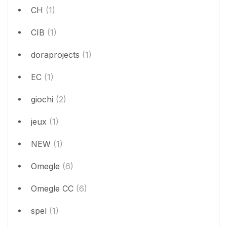
CH
(1)
CIB
(1)
doraprojects
(1)
EC
(1)
giochi
(2)
jeux
(1)
NEW
(1)
Omegle
(6)
Omegle CC
(6)
spel
(1)