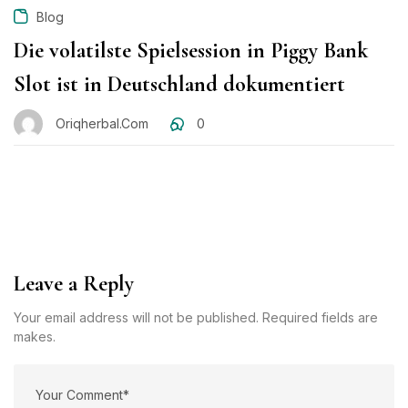
Blog
Die volatilste Spielsession in Piggy Bank
Slot ist in Deutschland dokumentiert
Oriqherbal.com
0
Leave a Reply
Your email address will not be published. Required fields are
makes.