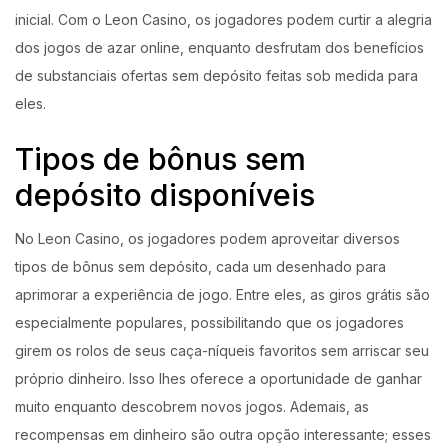
inicial. Com o Leon Casino, os jogadores podem curtir a alegria
dos jogos de azar online, enquanto desfrutam dos benefícios
de substanciais ofertas sem depósito feitas sob medida para
eles.
Tipos de bônus sem
depósito disponíveis
No Leon Casino, os jogadores podem aproveitar diversos
tipos de bônus sem depósito, cada um desenhado para
aprimorar a experiência de jogo. Entre eles, as giros grátis são
especialmente populares, possibilitando que os jogadores
girem os rolos de seus caça-níqueis favoritos sem arriscar seu
próprio dinheiro. Isso lhes oferece a oportunidade de ganhar
muito enquanto descobrem novos jogos. Ademais, as
recompensas em dinheiro são outra opção interessante; esses