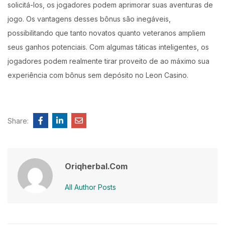
solicitá-los, os jogadores podem aprimorar suas aventuras de
jogo. Os vantagens desses bônus são inegáveis,
possibilitando que tanto novatos quanto veteranos ampliem
seus ganhos potenciais. Com algumas táticas inteligentes, os
jogadores podem realmente tirar proveito de ao máximo sua
experiência com bônus sem depósito no Leon Casino.
Share:
Oriqherbal.com
All Author Posts