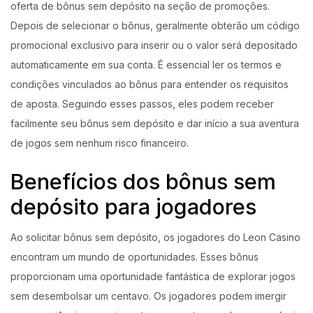
oferta de bônus sem depósito na seção de promoções.
Depois de selecionar o bônus, geralmente obterão um código
promocional exclusivo para inserir ou o valor será depositado
automaticamente em sua conta. É essencial ler os termos e
condições vinculados ao bônus para entender os requisitos
de aposta. Seguindo esses passos, eles podem receber
facilmente seu bônus sem depósito e dar início a sua aventura
de jogos sem nenhum risco financeiro.
Benefícios dos bônus sem
depósito para jogadores
Ao solicitar bônus sem depósito, os jogadores do Leon Casino
encontram um mundo de oportunidades. Esses bônus
proporcionam uma oportunidade fantástica de explorar jogos
sem desembolsar um centavo. Os jogadores podem imergir