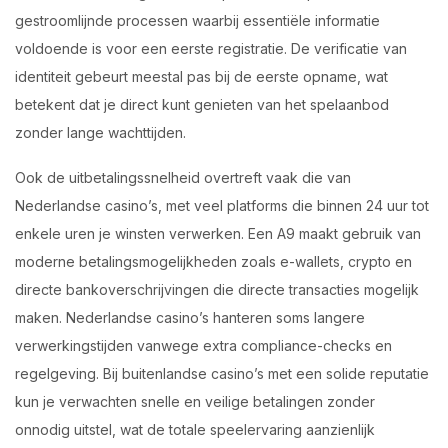
gestroomlijnde processen waarbij essentiële informatie
voldoende is voor een eerste registratie. De verificatie van
identiteit gebeurt meestal pas bij de eerste opname, wat
betekent dat je direct kunt genieten van het spelaanbod
zonder lange wachttijden.
Ook de uitbetalingssnelheid overtreft vaak die van
Nederlandse casino’s, met veel platforms die binnen 24 uur tot
enkele uren je winsten verwerken. Een A9 maakt gebruik van
moderne betalingsmogelijkheden zoals e-wallets, crypto en
directe bankoverschrijvingen die directe transacties mogelijk
maken. Nederlandse casino’s hanteren soms langere
verwerkingstijden vanwege extra compliance-checks en
regelgeving. Bij buitenlandse casino’s met een solide reputatie
kun je verwachten snelle en veilige betalingen zonder
onnodig uitstel, wat de totale speelervaring aanzienlijk