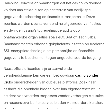
Gambling Commission waarborgen dat het casino voldoende
voldoet aan strikte eisen op het terrein van eerlijk spel,
gegevensbescherming en financiële transparantie. Deze
licenties worden slechts verleend na uitgebreide verificaties
en dwingen casino’s tot regelmatige audits door
onafhankelijke organisaties zoals eCOGRA of iTech Labs.
Daarnaast moeten erkende gokplatforms inzetten op moderne
SSL-encryptietechnologie om persoonlijke en financiële
gegevens te beschermen tegen ongeautoriseerde toegang.
Naast officiële licenties zijn er aanvullende
veiligheidskenmerken die een betrouwbaar
casino zonder
Cruks
onderscheiden van dubieuze platforms. Zoek naar
casino’s die openheid bieden over hun eigendomsstructuur,
heldere voorwaarden toepassen zonder verborgen clausules,
en responsieve klantenservice bieden via meerdere kanalen.