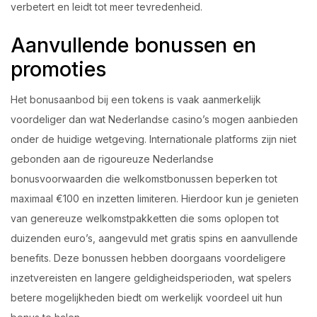
verbetert en leidt tot meer tevredenheid.
Aanvullende bonussen en
promoties
Het bonusaanbod bij een tokens is vaak aanmerkelijk
voordeliger dan wat Nederlandse casino’s mogen aanbieden
onder de huidige wetgeving. Internationale platforms zijn niet
gebonden aan de rigoureuze Nederlandse
bonusvoorwaarden die welkomstbonussen beperken tot
maximaal €100 en inzetten limiteren. Hierdoor kun je genieten
van genereuze welkomstpakketten die soms oplopen tot
duizenden euro’s, aangevuld met gratis spins en aanvullende
benefits. Deze bonussen hebben doorgaans voordeligere
inzetvereisten en langere geldigheidsperioden, wat spelers
betere mogelijkheden biedt om werkelijk voordeel uit hun