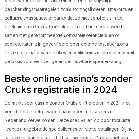
Verantwoorde casino’s implementeren ook vrijwillige
beschermingsmaatregelen zoals stortingslimieten, time-outs en
zelfuitsluitingsopties, ondanks dat ze niet verplicht zijn tot
deelname aan Cruks. Controleer altijd of het casino werkt
samen met gerenommeerde softwareleveranciers en of
spelresultaten zijn geverifieerd door externe testlaboratoria.
Deze combinatie van licenties en veiligheidsmaatregelen vormt
de basis voor een veilige en betrouwbare speelervaring.
Beste online casino’s zonder
Cruks registratie in 2024
De markt voor casino zonder Cruks blijft groeien in 2024 met
verschillende betrouwbare aanbieders die spelers uit
Nederland verwelkomen. Deze sites vallen op door robuuste
licenties, uitgebreide spelcollecties en vlotte betalingen. Bij het
selecteren van een geschikt casino zonder Cruks is het van