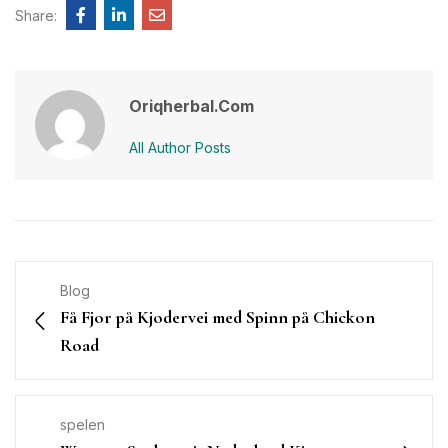
Share:
Oriqherbal.com
All Author Posts
Blog
Få Fjor på Kjodervei med Spinn på Chickon
Road
spelen