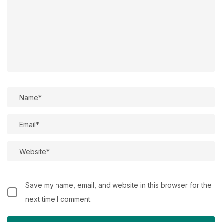
Save my name, email, and website in this browser for the
next time I comment.