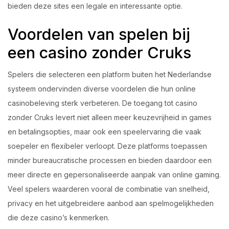
bieden deze sites een legale en interessante optie.
Voordelen van spelen bij
een casino zonder Cruks
Spelers die selecteren een platform buiten het Nederlandse
systeem ondervinden diverse voordelen die hun online
casinobeleving sterk verbeteren. De toegang tot casino
zonder Cruks levert niet alleen meer keuzevrijheid in games
en betalingsopties, maar ook een speelervaring die vaak
soepeler en flexibeler verloopt. Deze platforms toepassen
minder bureaucratische processen en bieden daardoor een
meer directe en gepersonaliseerde aanpak van online gaming.
Veel spelers waarderen vooral de combinatie van snelheid,
privacy en het uitgebreidere aanbod aan spelmogelijkheden
die deze casino’s kenmerken.