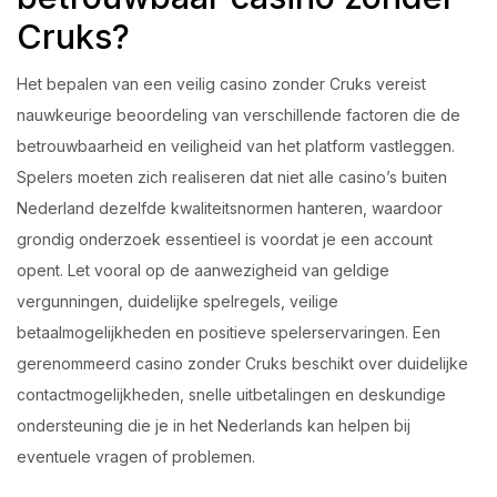
Cruks?
Het bepalen van een veilig casino zonder Cruks vereist
nauwkeurige beoordeling van verschillende factoren die de
betrouwbaarheid en veiligheid van het platform vastleggen.
Spelers moeten zich realiseren dat niet alle casino’s buiten
Nederland dezelfde kwaliteitsnormen hanteren, waardoor
grondig onderzoek essentieel is voordat je een account
opent. Let vooral op de aanwezigheid van geldige
vergunningen, duidelijke spelregels, veilige
betaalmogelijkheden en positieve spelerservaringen. Een
gerenommeerd casino zonder Cruks beschikt over duidelijke
contactmogelijkheden, snelle uitbetalingen en deskundige
ondersteuning die je in het Nederlands kan helpen bij
eventuele vragen of problemen.