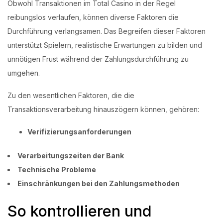
Obwohl Transaktionen im Total Casino in der Regel
reibungslos verlaufen, können diverse Faktoren die
Durchführung verlangsamen. Das Begreifen dieser Faktoren
unterstützt Spielern, realistische Erwartungen zu bilden und
unnötigen Frust während der Zahlungsdurchführung zu
umgehen.
Zu den wesentlichen Faktoren, die die
Transaktionsverarbeitung hinauszögern können, gehören:
Verifizierungsanforderungen
Verarbeitungszeiten der Bank
Technische Probleme
Einschränkungen bei den Zahlungsmethoden
So kontrollieren und