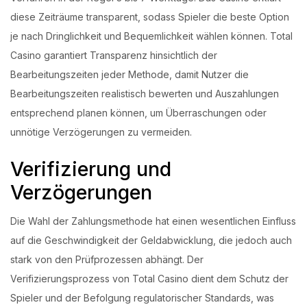
diese Zeiträume transparent, sodass Spieler die beste Option
je nach Dringlichkeit und Bequemlichkeit wählen können. Total
Casino garantiert Transparenz hinsichtlich der
Bearbeitungszeiten jeder Methode, damit Nutzer die
Bearbeitungszeiten realistisch bewerten und Auszahlungen
entsprechend planen können, um Überraschungen oder
unnötige Verzögerungen zu vermeiden.
Verifizierung und
Verzögerungen
Die Wahl der Zahlungsmethode hat einen wesentlichen Einfluss
auf die Geschwindigkeit der Geldabwicklung, die jedoch auch
stark von den Prüfprozessen abhängt. Der
Verifizierungsprozess von Total Casino dient dem Schutz der
Spieler und der Befolgung regulatorischer Standards, was