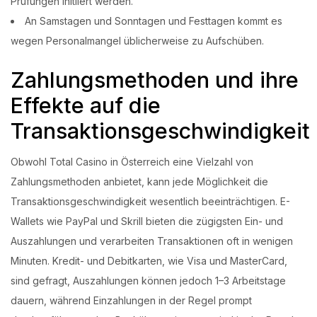
Prüfungen initiiert werden.
An Samstagen und Sonntagen und Festtagen kommt es
wegen Personalmangel üblicherweise zu Aufschüben.
Zahlungsmethoden und ihre
Effekte auf die
Transaktionsgeschwindigkeit
Obwohl Total Casino in Österreich eine Vielzahl von
Zahlungsmethoden anbietet, kann jede Möglichkeit die
Transaktionsgeschwindigkeit wesentlich beeinträchtigen. E-
Wallets wie PayPal und Skrill bieten die zügigsten Ein- und
Auszahlungen und verarbeiten Transaktionen oft in wenigen
Minuten. Kredit- und Debitkarten, wie Visa und MasterCard,
sind gefragt, Auszahlungen können jedoch 1–3 Arbeitstage
dauern, während Einzahlungen in der Regel prompt