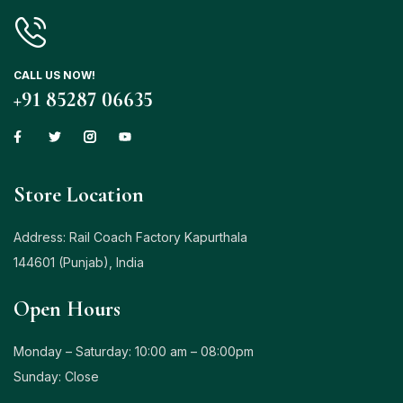
CALL US NOW!
+91 85287 06635
Store Location
Address: Rail Coach Factory Kapurthala
144601 (Punjab), India
Open Hours
Monday – Saturday: 10:00 am – 08:00pm
Sunday: Close