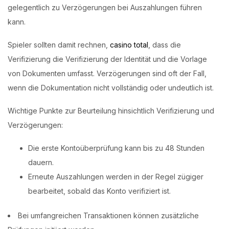
gelegentlich zu Verzögerungen bei Auszahlungen führen
kann.
Spieler sollten damit rechnen,
casino total
, dass die
Verifizierung die Verifizierung der Identität und die Vorlage
von Dokumenten umfasst. Verzögerungen sind oft der Fall,
wenn die Dokumentation nicht vollständig oder undeutlich ist.
Wichtige Punkte zur Beurteilung hinsichtlich Verifizierung und
Verzögerungen:
Die erste Kontoüberprüfung kann bis zu 48 Stunden
dauern.
Erneute Auszahlungen werden in der Regel zügiger
bearbeitet, sobald das Konto verifiziert ist.
Bei umfangreichen Transaktionen können zusätzliche