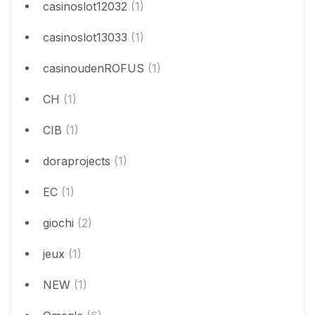
casinoslot12032
(1)
casinoslot13033
(1)
casinoudenROFUS
(1)
CH
(1)
CIB
(1)
doraprojects
(1)
EC
(1)
giochi
(2)
jeux
(1)
NEW
(1)