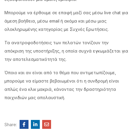
Μπορούμε να έρθουμε σε επαφή μαζί σας μέσω live chat για
άμεση βοήθεια, μέσω email ή ακόμα και μέσω μιας
ολοκληρωμένης κατηγορίας με Συχνές Ερωτήσεις.
Τα ανατροφοδοτήσεις των πελατών τονίζουν την
απόκριση της υποστήριξης, η οποία συχνά εγκωμιάζεται για
την αποτελεσματικότητά της.
Όποιο και αν είναι από το θέμα που αντιμετωπίζουμε,
μπορούμε να είμαστε βεβαιωμένοι ότι η συνδρομή είναι
απλώς ένα κλικ μακριά, κάνοντας την δραστηριότητα
παιχνιδιών μας απολαυστική.
Share: