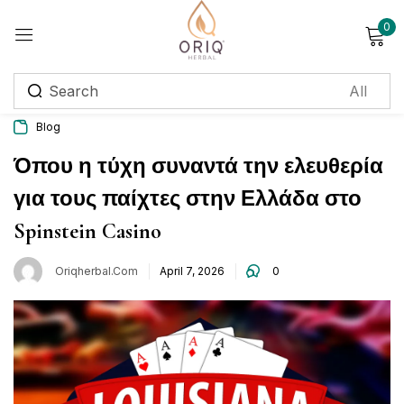
0
Sign in
Blog
Remember me
Lost password?
Όπου η τύχη συναντά την ελευθερία
για τους παίχτες στην Ελλάδα στο
Log in
Spinstein Casino
Create an account
Oriqherbal.com
April 7, 2026
0
Login with OTP
Phone
*