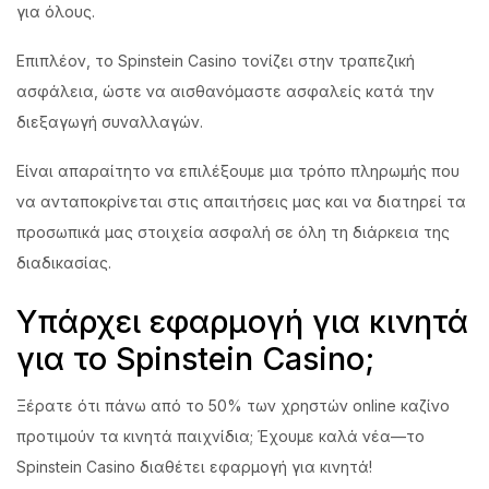
για όλους.
Επιπλέον, το Spinstein Casino τονίζει στην τραπεζική
ασφάλεια, ώστε να αισθανόμαστε ασφαλείς κατά την
διεξαγωγή συναλλαγών.
Είναι απαραίτητο να επιλέξουμε μια τρόπο πληρωμής που
να ανταποκρίνεται στις απαιτήσεις μας και να διατηρεί τα
προσωπικά μας στοιχεία ασφαλή σε όλη τη διάρκεια της
διαδικασίας.
Υπάρχει εφαρμογή για κινητά
για το Spinstein Casino;
Ξέρατε ότι πάνω από το 50% των χρηστών online καζίνο
προτιμούν τα κινητά παιχνίδια; Έχουμε καλά νέα—το
Spinstein Casino διαθέτει εφαρμογή για κινητά!