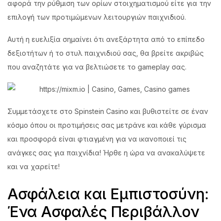
αφορά την ρύθμιση των ορίων στοιχηματισμού είτε για την
επιλογή των προτιμώμενων λειτουργιών παιχνιδιού.
Αυτή η ευελιξία σημαίνει ότι ανεξάρτητα από το επίπεδο
δεξιοτήτων ή το στυλ παιχνιδιού σας, θα βρείτε ακριβώς
που αναζητάτε για να βελτιώσετε το gameplay σας.
Συμμετάσχετε στο Spinstein Casino και βυθιστείτε σε έναν
κόσμο όπου οι προτιμήσεις σας μετράνε και κάθε γύρισμα
και προσφορά είναι φτιαγμένη για να ικανοποιεί τις
ανάγκες σας για παιχνίδια! Ήρθε η ώρα να ανακαλύψετε
και να χαρείτε!
Ασφάλεια και Εμπιστοσύνη:
Ένα Ασφαλές Περιβάλλον