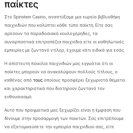
παίκτες
Στο Spinstein Casino, αναπτύξαμε μια ευρεία βιβλιοθήκη
παιχνιδιών που καλύπτει κάθε τύπο παίκτη. Είτε σας
αρέσουν τα παραδοσιακά κουλοχέρηδες, τα
συναρπαστικά επιτραπέζια παιχνίδια είτε οι καθηλωτικές
εμπειρίες με ζωντανό ντίλερ, έχουμε κάτι ειδικά για εσάς.
Η απίστευτη ποικιλία παιχνιδιών μας εγγυάται ότι οι
παίκτες μπορούν να ανακαλύψουν πολλούς τίτλους, ο
καθένας από
τους
οποίους προσφέρει ξεχωριστά θέματα
και χαρακτηριστικά που διατηρούν ζωντανό τον
ενθουσιασμό.
Αυτό που πραγματικά μας ξεχωρίζει είναι η έμφαση που
δίνουμε στην προσαρμογή των παικτών. Σας επιτρέπουμε
να εξατομικεύσετε την εμπειρία παιχνιδιού σας, είτε