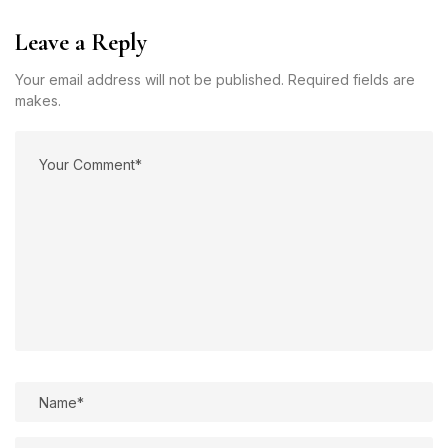
Leave a Reply
Your email address will not be published. Required fields are
makes.