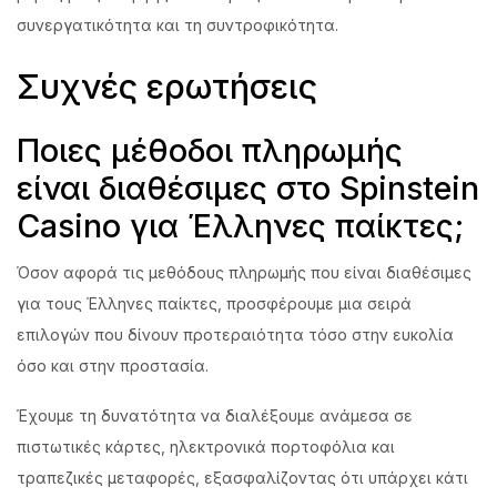
συνεργατικότητα και τη συντροφικότητα.
Συχνές ερωτήσεις
Ποιες μέθοδοι πληρωμής
είναι διαθέσιμες στο Spinstein
Casino για Έλληνες παίκτες;
Όσον αφορά τις μεθόδους πληρωμής που είναι διαθέσιμες
για τους Έλληνες παίκτες, προσφέρουμε μια σειρά
επιλογών που δίνουν προτεραιότητα τόσο στην ευκολία
όσο και στην προστασία.
Έχουμε τη δυνατότητα να διαλέξουμε ανάμεσα σε
πιστωτικές κάρτες, ηλεκτρονικά πορτοφόλια και
τραπεζικές μεταφορές, εξασφαλίζοντας ότι υπάρχει κάτι