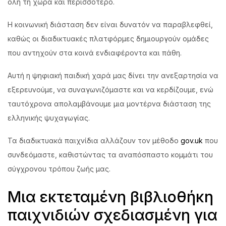
όλη τη χώρα και περισσότερο.
Η κοινωνική διάσταση δεν είναι δυνατόν να παραβλεφθεί,
καθώς οι διαδικτυακές πλατφόρμες δημιουργούν ομάδες
που αντηχούν στα κοινά ενδιαφέροντα και πάθη.
Αυτή η ψηφιακή παιδική χαρά μας δίνει την ανεξαρτησία να
εξερευνούμε, να συναγωνιζόμαστε και να κερδίζουμε, ενώ
ταυτόχρονα απολαμβάνουμε μια μοντέρνα διάσταση της
ελληνικής ψυχαγωγίας.
Τα διαδικτυακά παιχνίδια αλλάζουν τον μέθοδο
gov.uk
που
συνδεόμαστε, καθιστώντας τα αναπόσπαστο κομμάτι του
σύγχρονου τρόπου ζωής μας.
Μια εκτεταμένη βιβλιοθήκη
παιχνιδιών σχεδιασμένη για