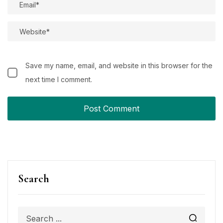
Save my name, email, and website in this browser for the
next time I comment.
Search