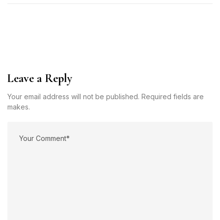
Leave a Reply
Your email address will not be published. Required fields are
makes.