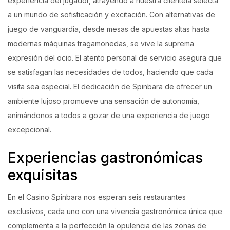
experiencia del jugador, atrayendo a nuestra clientela selecta
a un mundo de sofisticación y excitación. Con alternativas de
juego de vanguardia, desde mesas de apuestas altas hasta
modernas máquinas tragamonedas, se vive la suprema
expresión del ocio. El atento personal de servicio asegura que
se satisfagan las necesidades de todos, haciendo que cada
visita sea especial. El dedicación de Spinbara de ofrecer un
ambiente lujoso promueve una sensación de autonomía,
animándonos a todos a gozar de una experiencia de juego
excepcional.
Experiencias gastronómicas
exquisitas
En el Casino Spinbara nos esperan seis restaurantes
exclusivos, cada uno con una vivencia gastronómica única que
complementa a la perfección la opulencia de las zonas de