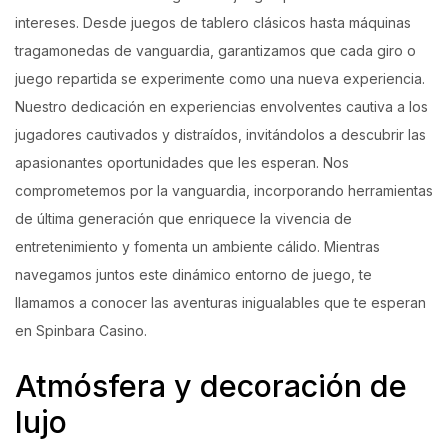
intereses. Desde juegos de tablero clásicos hasta máquinas
tragamonedas de vanguardia, garantizamos que cada giro o
juego repartida se experimente como una nueva experiencia.
Nuestro dedicación en experiencias envolventes cautiva a los
jugadores cautivados y distraídos, invitándolos a descubrir las
apasionantes oportunidades que les esperan. Nos
comprometemos por la vanguardia, incorporando herramientas
de última generación que enriquece la vivencia de
entretenimiento y fomenta un ambiente cálido. Mientras
navegamos juntos este dinámico entorno de juego, te
llamamos a conocer las aventuras inigualables que te esperan
en Spinbara Casino.
Atmósfera y decoración de
lujo