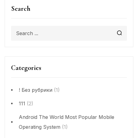
Search
Categories
! Без рубрики
(1)
111
(2)
Android The World Most Popular Mobile
Operating System
(1)