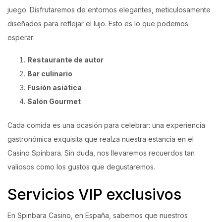
juego. Disfrutaremos de entornos elegantes, meticulosamente
diseñados para reflejar el lujo. Esto es lo que podemos
esperar:
Restaurante de autor
Bar culinario
Fusión asiática
Salón Gourmet
Cada comida es una ocasión para celebrar: una experiencia
gastronómica exquisita que realza nuestra estancia en el
Casino Spinbara. Sin duda, nos llevaremos recuerdos tan
valiosos como los gustos que degustaremos.
Servicios VIP exclusivos
En Spinbara Casino, en España, sabemos que nuestros