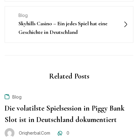
Blog
Skyhills Casino – Ein jedes Spiel hat eine
Geschichte in Deutschland
Related Posts
Blog
Die volatilste Spielsession in Piggy Bank
Slot ist in Deutschland dokumentiert
Oriqherbal.com
0