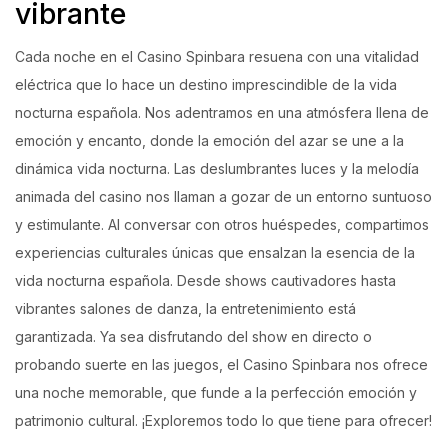
vibrante
Cada noche en el Casino Spinbara resuena con una vitalidad
eléctrica que lo hace un destino imprescindible de la vida
nocturna española. Nos adentramos en una atmósfera llena de
emoción y encanto, donde la emoción del azar se une a la
dinámica vida nocturna. Las deslumbrantes luces y la melodía
animada del casino nos llaman a gozar de un entorno suntuoso
y estimulante. Al conversar con otros huéspedes, compartimos
experiencias culturales únicas que ensalzan la esencia de la
vida nocturna española. Desde shows cautivadores hasta
vibrantes salones de danza, la entretenimiento está
garantizada. Ya sea disfrutando del show en directo o
probando suerte en las juegos, el Casino Spinbara nos ofrece
una noche memorable, que funde a la perfección emoción y
patrimonio cultural. ¡Exploremos todo lo que tiene para ofrecer!