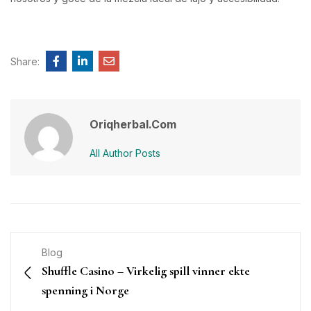
Share:
Oriqherbal.com
All Author Posts
Blog
Shuffle Casino – Virkelig spill vinner ekte
spenning i Norge