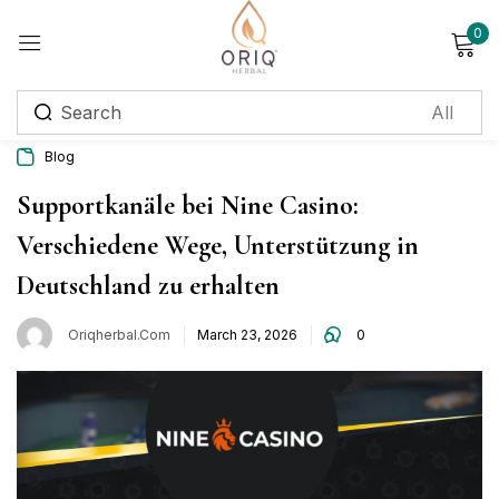
0
Sign in
Blog
Remember me
Lost password?
Supportkanäle bei Nine Casino:
Verschiedene Wege, Unterstützung in
Log in
Deutschland zu erhalten
Create an account
Oriqherbal.com
March 23, 2026
0
Login with OTP
Phone
*