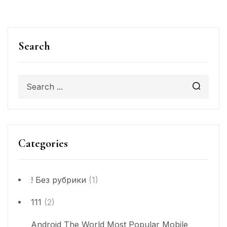
Search
Categories
! Без рубрики
(1)
111
(2)
Android The World Most Popular Mobile