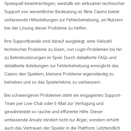
Spielspaß beeinträchtigen, weshalb ein wirksamer technischer
Support von wesentlicher Bedeutung ist. Nine Casino bietet
umfassende Hilfestellungen zur Fehlerbehebung, um Nutzern
bei der Lösung dieser Probleme zu helfen.
Ihre Supportkanäle sind darauf ausgelegt, eine Vielzahl
technischer Probleme zu lösen, von Login-Problemen bis hin
zu Betriebsstörungen im Spiel. Durch detaillierte FAQs und
detaillierte Anleitungen zur Fehlerbehebung ermöglicht das
Casino den Spielern, kleinere Probleme eigenständig zu
beheben und so das Spielerlebnis zu verbessern.
Bei schwierigeren Problemen steht ein engagiertes Support-
Team per Live-Chat oder E-Mail zur Verfügung und
gewährleistet so rasche und effiziente Hilfe. Dieser
umfassende Ansatz mindert nicht nur Ärger, sondern erhöht
auch das Vertrauen der Spieler in die Plattform. Letztendlich