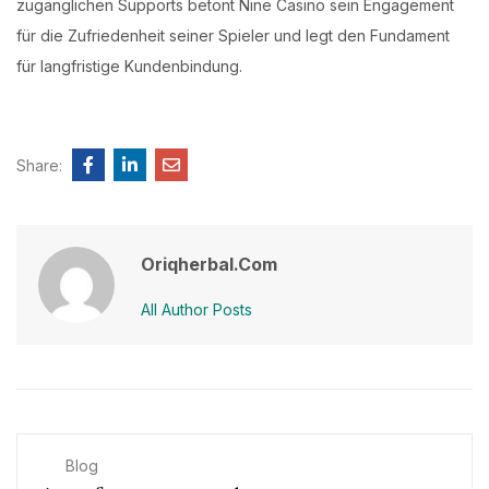
zugänglichen Supports betont Nine Casino sein Engagement
für die Zufriedenheit seiner Spieler und legt den Fundament
für langfristige Kundenbindung.
Share:
Oriqherbal.com
All Author Posts
Blog