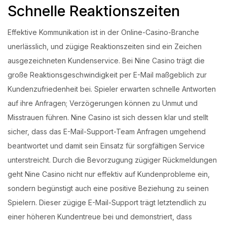
Schnelle Reaktionszeiten
Effektive Kommunikation ist in der Online-Casino-Branche
unerlässlich, und zügige Reaktionszeiten sind ein Zeichen
ausgezeichneten Kundenservice. Bei Nine Casino trägt die
große Reaktionsgeschwindigkeit per E-Mail maßgeblich zur
Kundenzufriedenheit bei. Spieler erwarten schnelle Antworten
auf ihre Anfragen; Verzögerungen können zu Unmut und
Misstrauen führen. Nine Casino ist sich dessen klar und stellt
sicher, dass das E-Mail-Support-Team Anfragen umgehend
beantwortet und damit sein Einsatz für sorgfältigen Service
unterstreicht. Durch die Bevorzugung zügiger Rückmeldungen
geht Nine Casino nicht nur effektiv auf Kundenprobleme ein,
sondern begünstigt auch eine positive Beziehung zu seinen
Spielern. Dieser zügige E-Mail-Support trägt letztendlich zu
einer höheren Kundentreue bei und demonstriert, dass