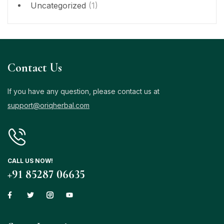
Uncategorized
(1)
Contact Us
If you have any question, please contact us at
support@oriqherbal.com
CALL US NOW!
+91 85287 06635