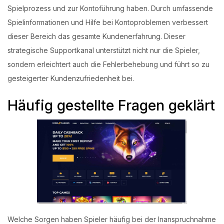
Spielprozess und zur Kontoführung haben. Durch umfassende
Spielinformationen und Hilfe bei Kontoproblemen verbessert
dieser Bereich das gesamte Kundenerfahrung. Dieser
strategische Supportkanal unterstützt nicht nur die Spieler,
sondern erleichtert auch die Fehlerbehebung und führt so zu
gesteigerter Kundenzufriedenheit bei.
Häufig gestellte Fragen geklärt
Welche Sorgen haben Spieler häufig bei der Inanspruchnahme