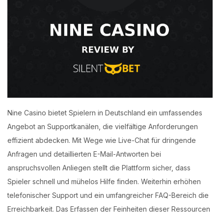
Login with OTP
Login with Password
Login with Email OTP
Nine Casino bietet Spielern in Deutschland ein umfassendes
Angebot an Supportkanälen, die vielfältige Anforderungen
effizient abdecken. Mit Wege wie Live-Chat für dringende
Anfragen und detaillierten E-Mail-Antworten bei
anspruchsvollen Anliegen stellt die Plattform sicher, dass
Spieler schnell und mühelos Hilfe finden. Weiterhin erhöhen
telefonischer Support und ein umfangreicher FAQ-Bereich die
Erreichbarkeit. Das Erfassen der Feinheiten dieser Ressourcen